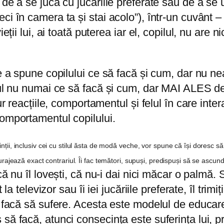
e a se juca cu jucăriile preferate sau de a se uita
i în camera ta și stai acolo”), într-un cuvânt – 
ieții lui, ai toată puterea iar el, copilul, nu are
e a spune copilului ce să facă și cum, dar nu ne
lul nu numai ce să facă și cum, dar MAI ALES de
r reacțiile, comportamentul și felul în care interac
comportamentul copilului.
rinții, inclusiv cei cu stilul ăsta de modă veche, vor spune că își doresc să
încurajează exact contrariul. Îi fac temători, supuși, predispuși să se ascun
că nu îl lovești, că nu-i dai nici măcar o palmă.
 la televizor sau îi iei jucăriile preferate, îl tri
 facă să sufere. Acesta este modelul de educare 
să facă, atunci consecința este suferința lui, p