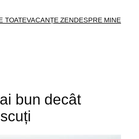
E TOATE
VACANȚE ZEN
DESPRE MINE
mai bun decât
scuți