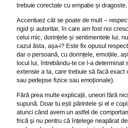
trebuie corectate cu empatie și dragoste, că
Accentuez cât se poate de mult – respectaț
rigid și autoritar, în care am fost noi cres
celui mic, dorințele și sentimentele lui, n
cazul ăsta, așa-i? Este fix opusul respect
dar o persoană, cu dorințele, emoțiile, aște
locul lui, întrebându-te ce l-a determinat 
extensie a ta, care trebuie să facă exact c
sau pedepse fizice sau emoționale).
Fără prea multe explicații, uneori fără nic
supună. Doar tu ești părintele și el e co
atunci când avem un astfel de comportame
frică și nu pentru că înțelege neapărat de 