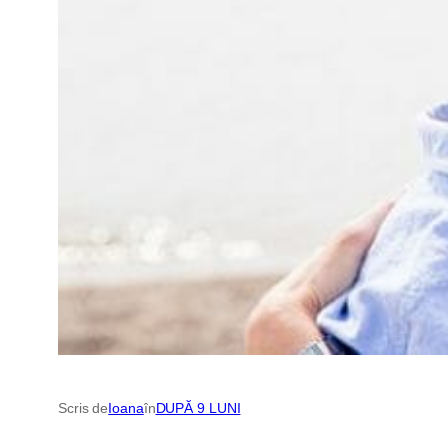
Scris de
Ioana
în
DUPĂ 9 LUNI