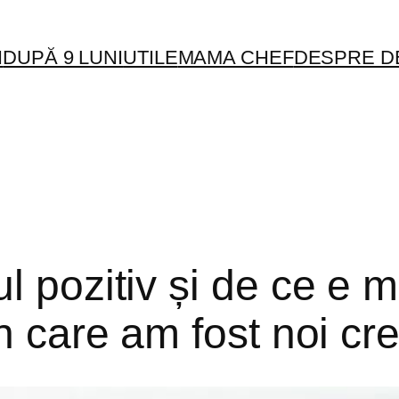
I
DUPĂ 9 LUNI
UTILE
MAMA CHEF
DESPRE D
l pozitiv și de ce e 
n care am fost noi cre