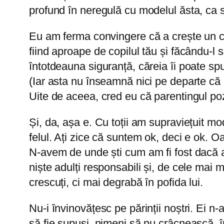
profund în neregulă cu modelul ăsta, ca să
Eu am ferma convingere că a crește un cop
fiind aproape de copilul tău și făcându-l 
întotdeauna siguranță, căreia îi poate spu
(Iar asta nu înseamnă nici pe departe că n
Uite de aceea, cred eu că parentingul pozit
Și, da, așa e. Cu toții am supraviețuit mo
felul. Ați zice că suntem ok, deci e ok. O
N-avem de unde ști cum am fi fost dacă am
niște adulți responsabili și, de cele mai m
crescuți, ci mai degrabă în pofida lui.
Nu-i învinovățesc pe părinții noștri. Ei n-
să fie supuși, nimeni să nu crâcnească, în