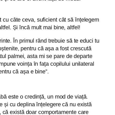
 cu câte ceva, suficient cât să înțelegem
el. Și încă mult mai bine, altfel!
inte. În primul rând trebuie să te educi tu
 moștenite, pentru că așa a fost crescută
icatul palmei, asta mi se pare de departe
mpune voința în fața copilului unilateral
entru că așa e bine”.
abă este o credință, un mod de viață.
e și cu deplina înțelegere că nu există
ire, că există doar comportamente care