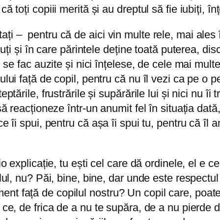
 toți copiii merită și au dreptul să fie iubiți, înț
i – pentru că de aici vin multe rele, mai ales î
cuți și în care părintele deține toată puterea, disc
u se fac auzite și nici înțelese, de cele mai mult
ului față de copil, pentru că nu îl vezi ca pe o p
ptările, frustrările și supărările lui și nici nu î
să reacționeze într-un anumit fel în situația dată
e îi spui, pentru că așa îi spui tu, pentru că îl a
io explicație, tu ești cel care dă ordinele, el e c
pilul, nu? Păi, bine, bine, dar unde este respec
nt față de copilul nostru? Un copil care, poate
ce, de frica de a nu te supăra, de a nu pierde dr