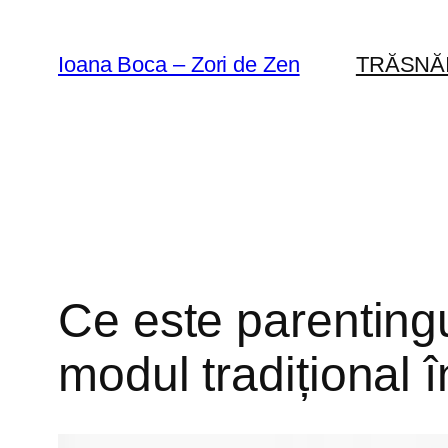
Sari
la
Ioana Boca – Zori de Zen
TRĂSNĂ
conținut
Ce este parentingu
modul tradițional î