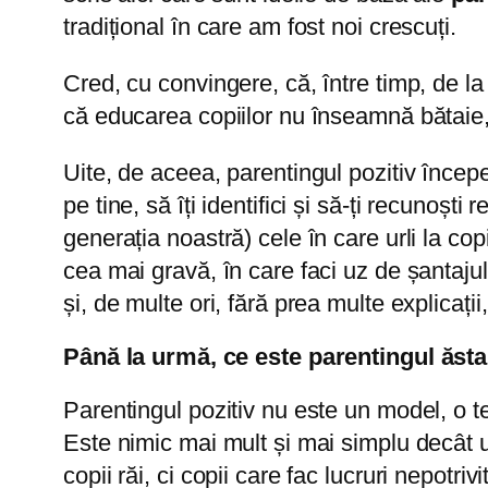
tradițional în care am fost noi crescuți.
Cred, cu convingere, că, între timp, de l
că educarea copiilor nu înseamnă bătaie, p
Uite, de aceea, parentingul pozitiv începe,
pe tine, să îți identifici și să-ți recunoșt
generația noastră) cele în care urli la cop
cea mai gravă, în care faci uz de șantajul 
și, de multe ori, fără prea multe explicaț
Până la urmă, ce este parentingul ăst
Parentingul pozitiv nu este un model, o t
Este nimic mai mult și mai simplu decât un
copii răi, ci copii care fac lucruri nepot