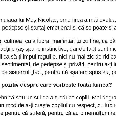
a nuiaua lui Moș Nicolae, omenirea a mai evoluat
edepse și șantaj emoțional și că se poate și altf
 culmea, cu a lucra, mai întâi, tu cu tine, ca păr
i reacțiile (aș spune instinctive, dar de fapt sunt
il ca să-ți impui regulile, nici nu mai zic de rid
sentimental, de pedepse și privări, pentru a-ți i
ii, pe sistemul „faci, pentru că așa am spus eu, p
a pozitiv despre care vorbește toată lumea?
ehnică sau un stil de a-ți educa copiii. Mai degr
 mod de a-ți crește copilul cu respect, cu iubir
rivite pentru că suferă, pentru că au o nemulțum