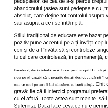
pedepselor, de cea de a-și pierde dreptul d
abandonului (astea sunt pedepsele cu „trec
absolut, care deține tot controlul asupra v
sau asupra a ce i se întâmplă.
Stilul tradițional de educare este bazat p
pozitiv pune accentul pe a-ți învăța copi
ceri și de a-l învăța să-și controleze singu
tu cel care controlează, în permanență, 
Paradoxal, dacă-i întrebi ce-și doresc pentru copilul lor, toți pă
sigur pe el, capabil să ia propriile decizii, deși ei, ca părinți, 
. Chit 
este un copil pe care îl faci să sufere, cu bună știință
gravă: fie că îi interzici programul preferat
cu el afară. Toate astea sunt menite să-l
Suferința. Dacă face ceva ce nu e permis 