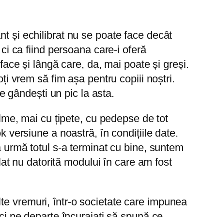
t și echilibrat nu se poate face decât
 ci ca fiind persoana care-i oferă
face și lângă care, da, mai poate și greși.
ți vrem să fim așa pentru copiii noștri.
te gândești un pic la asta.
alme, mai cu țipete, cu pedepse de tot
k versiune a noastră, în condițiile date.
a urmă totul s-a terminat cu bine, suntem
plat nu datorită modului în care am fost
 alte vremuri, într-o societate care impunea
ici pe departe încurajați să spună ce