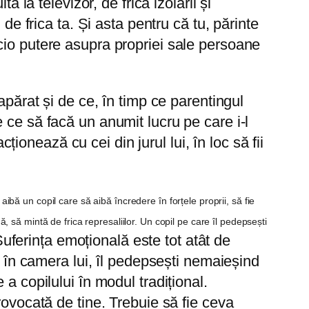
 la televizor, de frica izolării și
de frica ta. Și asta pentru că tu, părinte
 nicio putere asupra propriei sale persoane
apărat și de ce, în timp ce parentingul
 ce să facă un anumit lucru pe care i-l
ționează cu cei din jurul lui, în loc să fii
 aibă un copil care să aibă încredere în forțele proprii, să fie
dă, să mintă de frica represaliilor. Un copil pe care îl pedepsești
 Suferința emoțională este tot atât de
miți în camera lui, îl pedepsești nemaieșind
a copilului în modul tradițional.
rovocată de tine. Trebuie să fie ceva