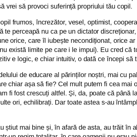
 vrei să provoci suferință propriului tău copil.
il frumos, încrezător, vesel, optimist, cooperan
să te perceapă nu ca pe un dictator discreționar,
ne orice, care îl iubește necondiționat, orice ar 
u există limite pe care i le impui). Eu cred că to
iv e logic, e chiar intuitiv, o dată ce începi să 
delului de educare al părinților noștri, mai cu p
are chiar așa să fie? Cel mult putem fi cea mai o
 fi fost crescuți altfel. Și, da, poate că până l
ulte ori, echilibrați. Dar toate astea s-au întâm
au știut mai bine și, în afară de asta, au trăit în
tr-un regim totalitar, în care oamenii nu erau n