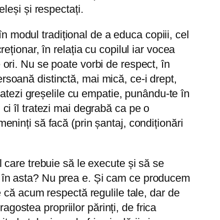
eleși și respectați.
n modul tradițional de a educa copiii, cel
reționar, în relația cu copilul iar vocea
e ori. Nu se poate vorbi de respect, în
ersoană distinctă, mai mică, ce-i drept,
i tratezi greșelile cu empatie, punându-te în
, ci îl tratezi mai degrabă ca pe o
meninți să facă (prin șantaj, condiționări
el care trebuie să le execute și să se
tul în asta? Nu prea e. Și cam ce producem
 că acum respectă regulile tale, dar de
agostea propriilor părinți, de frica