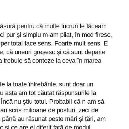
măsură pentru că multe lucruri le făceam
ci pur și simplu m-am pliat, în mod firesc,
 per total face sens. Foarte mult sens. E
e, că uneori greșesc și că sunt departe
sta trebuie să conteze la ceva în marea
e la toate întrebările, sunt doar un
u asta am tot căutat răspunsurile la
 Încă nu știu totul. Probabil că n-am să
-au scris milioane de posturi, zeci de
te până au răsunat peste mări și țări, am
c și ce are el diferit față de modul