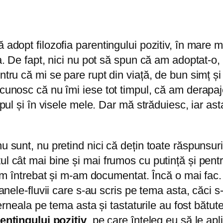
ă adopt filozofia parentingului pozitiv, în mare 
ra. De fapt, nici nu pot să spun că am adoptat-o, 
ntru că mi se pare rupt din viață, de bun simț și
ecunosc că nu îmi iese tot timpul, că am derapaj
capul și în visele mele. Dar mă străduiesc, iar a
u sunt, nu pretind nici că dețin toate răspunsuril
ul cât mai bine și mai frumos cu putință și pentr
, am întrebat și m-am documentat. Încă o mai fac.
manele-fluvii care s-au scris pe tema asta, căci s
 cerneala pe tema asta și tastaturile au fost bătu
entingului pozitiv
, pe care înțeleg eu să le apli