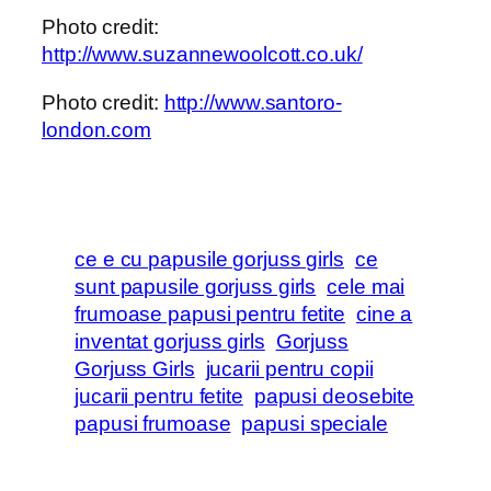
Photo credit:
http://www.suzannewoolcott.co.uk/
Photo credit:
http://www.santoro-
london.com
ce e cu papusile gorjuss girls
ce
sunt papusile gorjuss girls
cele mai
frumoase papusi pentru fetite
cine a
inventat gorjuss girls
Gorjuss
Gorjuss Girls
jucarii pentru copii
jucarii pentru fetite
papusi deosebite
papusi frumoase
papusi speciale