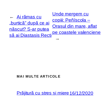
Unde mergem cu
←
Ai rămas cu
copiii: Peñíscola –
„burtică” după ce ai
Orașul din mare, aflat
născut? S-ar putea
pe coastele valenciene
să ai Diastasis Recti
→
MAI MULTE ARTICOLE
Prăjitură cu stres și miere
16/12/2020