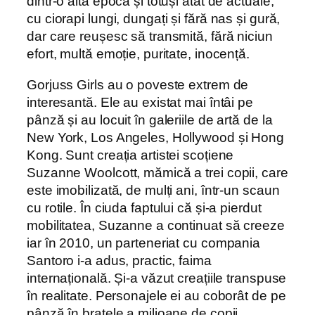
dintr-o altă epocă și totuși atât de actuale,
cu ciorapi lungi, dungați și fără nas și gură,
dar care reușesc să transmită, fără niciun
efort, multă emoție, puritate, inocență.
Gorjuss Girls au o poveste extrem de
interesantă. Ele au existat mai întâi pe
pânză și au locuit în galeriile de artă de la
New York, Los Angeles, Hollywood și Hong
Kong. Sunt creația artistei scoțiene
Suzanne Woolcott, mămică a trei copii, care
este imobilizată, de mulți ani, într-un scaun
cu rotile. În ciuda faptului că și-a pierdut
mobilitatea, Suzanne a continuat să creeze
iar în 2010, un parteneriat cu compania
Santoro i-a adus, practic, faima
internațională. Și-a văzut creațiile transpuse
în realitate. Personajele ei au coborât de pe
pânză în brațele a milioane de copii.