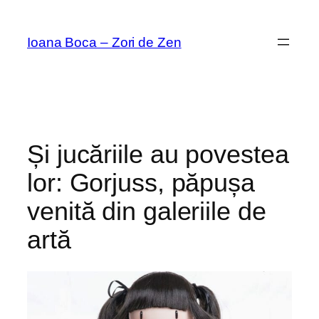
Sari
la
Ioana Boca – Zori de Zen
conținut
Și jucăriile au povestea
lor: Gorjuss, păpușa
venită din galeriile de
artă