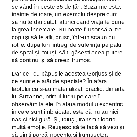
se vând în peste 55 de țări. Suzanne este,
înainte de toate, un exemplu despre cum
să nu te dai bătut, atunci când viața te pune
la grea încercare. Nu poate fi ușor să ai trei
copii și să te afli, brusc, într-un scaun cu
rotile, după luni întregi de suferință pe patul
de spital și, totuși, să-ți găsești acea putere
să continui și să creezi frumos.
Dar ce-i cu păpușile acestea Gorjuss și de
ce sunt ele atât de speciale? În afara
faptului că s-au materializat, practic, din arta
lui Suzanne, primul lucru pe care îl
observăm la ele, în afara modului excentric
în care sunt îmbrăcate, este că nu au nici
nas și nici gură. Și, totuși, transmit foarte
multă emoție. Reușesc să te facă să vezi și
să simți parcă inocența și frumusețea