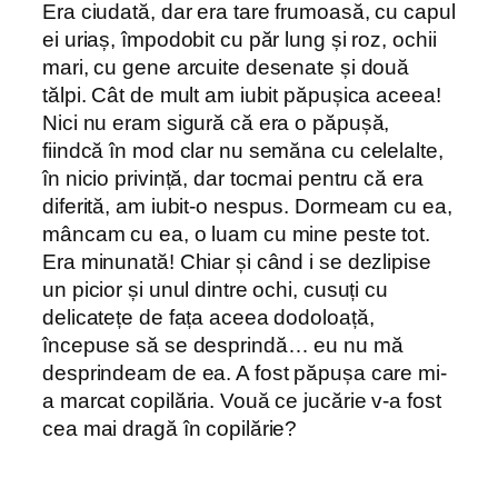
Era ciudată, dar era tare frumoasă, cu capul
ei uriaș, împodobit cu păr lung și roz, ochii
mari, cu gene arcuite desenate și două
tălpi. Cât de mult am iubit păpușica aceea!
Nici nu eram sigură că era o păpușă,
fiindcă în mod clar nu semăna cu celelalte,
în nicio privință, dar tocmai pentru că era
diferită, am iubit-o nespus. Dormeam cu ea,
mâncam cu ea, o luam cu mine peste tot.
Era minunată! Chiar și când i se dezlipise
un picior și unul dintre ochi, cusuți cu
delicatețe de fața aceea dodoloață,
începuse să se desprindă… eu nu mă
desprindeam de ea. A fost păpușa care mi-
a marcat copilăria. Vouă ce jucărie v-a fost
cea mai dragă în copilărie?