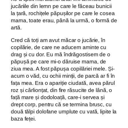
jucăriile din lemn pe care le făceau bunicii
la țară, rochițele păpușilor pe care le cosea
mama, toate erau, până la urmă, o formă de
artă.
Cred că toți am avut măcar o jucărie, în
copilărie, de care ne aducem aminte cu
drag și cu dor. Eu mă îndrăgostisem de o
păpușă pe care mi-o dăruise mama, de
ziua mea. A fost păpușa copilăriei mele. Și-
acum o văd, cu ochii minții, de parcă ar fi în
fața mea. Era o apariție ciudată, avea părul
roz și cârlionțat, din fire răsucite de lână, o
față mare și dodoloață, care-i servea și
drept corp, pentru că se termina brusc, cu
două tălpi dolofane umplute cu vată, lipite la
baza feței.