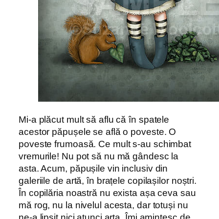
Mi-a plăcut mult să aflu că în spatele
acestor păpușele se află o poveste. O
poveste frumoasă. Ce mult s-au schimbat
vremurile! Nu pot să nu mă gândesc la
asta. Acum, păpușile vin inclusiv din
galeriile de artă, în brațele copilașilor noștri.
În copilăria noastră nu exista așa ceva sau
mă rog, nu la nivelul acesta, dar totuși nu
ne-a lipsit nici atunci arta. Îmi amintesc de