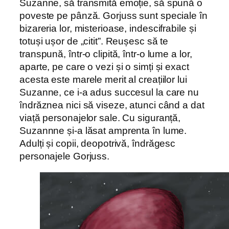
Suzanne, să transmită emoție, să spună o
poveste pe pânză. Gorjuss sunt speciale în
bizareria lor, misterioase, indescifrabile și
totuși ușor de „citit”. Reușesc să te
transpună, într-o clipită, într-o lume a lor,
aparte, pe care o vezi și o simți și exact
acesta este marele merit al creațiilor lui
Suzanne, ce i-a adus succesul la care nu
îndrăznea nici să viseze, atunci când a dat
viață personajelor sale. Cu siguranță,
Suzannne și-a lăsat amprenta în lume.
Adulți și copii, deopotrivă, îndrăgesc
personajele Gorjuss.