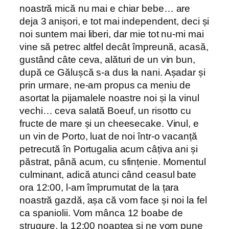
noastră mică nu mai e chiar bebe… are
deja 3 anișori, e tot mai independent, deci și
noi suntem mai liberi, dar mie tot nu-mi mai
vine să petrec altfel decât împreună, acasă,
gustând câte ceva, alături de un vin bun,
după ce Gălușcă s-a dus la nani. Așadar și
prin urmare, ne-am propus ca meniu de
asortat la pijamalele noastre noi și la vinul
vechi… ceva salată Boeuf, un risotto cu
fructe de mare și un cheesecake. Vinul, e
un vin de Porto, luat de noi într-o vacanță
petrecută în Portugalia acum câțiva ani și
păstrat, până acum, cu sfințenie. Momentul
culminant, adică atunci când ceasul bate
ora 12:00, l-am împrumutat de la țara
noastră gazdă, așa că vom face și noi la fel
ca spaniolii. Vom mânca 12 boabe de
strugure, la 12:00 noaptea și ne vom pune