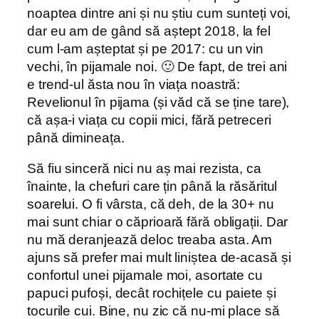
noaptea dintre ani și nu știu cum sunteți voi,
dar eu am de gând să aștept 2018, la fel
cum l-am așteptat și pe 2017: cu un vin
vechi, în pijamale noi. 🙂 De fapt, de trei ani
e trend-ul ăsta nou în viața noastră:
Revelionul în pijama (și văd că se ține tare),
că așa-i viața cu copii mici, fără petreceri
până dimineața.
Să fiu sinceră nici nu aș mai rezista, ca
înainte, la chefuri care țin până la răsăritul
soarelui. O fi vârsta, că deh, de la 30+ nu
mai sunt chiar o căprioară fără obligații. Dar
nu mă deranjează deloc treaba asta. Am
ajuns să prefer mai mult liniștea de-acasă și
confortul unei pijamale moi, asortate cu
papuci pufoși, decât rochițele cu paiete și
tocurile cui. Bine, nu zic că nu-mi place să