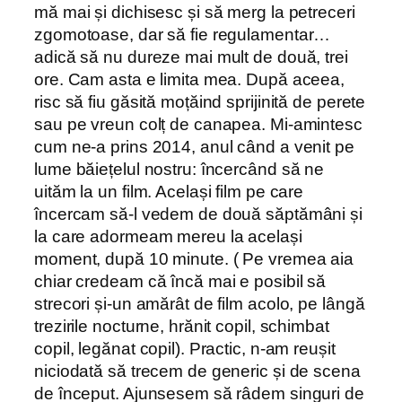
mă mai și dichisesc și să merg la petreceri
zgomotoase, dar să fie regulamentar…
adică să nu dureze mai mult de două, trei
ore. Cam asta e limita mea. După aceea,
risc să fiu găsită moțăind sprijinită de perete
sau pe vreun colț de canapea. Mi-amintesc
cum ne-a prins 2014, anul când a venit pe
lume băiețelul nostru: încercând să ne
uităm la un film. Același film pe care
încercam să-l vedem de două săptămâni și
la care adormeam mereu la același
moment, după 10 minute. ( Pe vremea aia
chiar credeam că încă mai e posibil să
strecori și-un amărât de film acolo, pe lângă
trezirile nocturne, hrănit copil, schimbat
copil, legănat copil). Practic, n-am reușit
niciodată să trecem de generic și de scena
de început. Ajunsesem să râdem singuri de