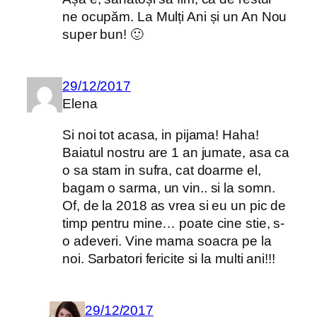
ne ocupăm. La Mulți Ani și un An Nou
super bun! 🙂
29/12/2017
Elena
Si noi tot acasa, in pijama! Haha!
Baiatul nostru are 1 an jumate, asa ca
o sa stam in sufra, cat doarme el,
bagam o sarma, un vin.. si la somn.
Of, de la 2018 as vrea si eu un pic de
timp pentru mine… poate cine stie, s-
o adeveri. Vine mama soacra pe la
noi. Sarbatori fericite si la multi ani!!!
29/12/2017