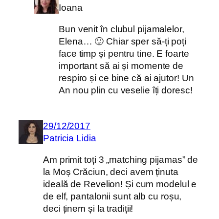
Ioana
Bun venit în clubul pijamalelor,
Elena… 🙂 Chiar sper să-ți poți
face timp și pentru tine. E foarte
important să ai și momente de
respiro și ce bine că ai ajutor! Un
An nou plin cu veselie îți doresc!
29/12/2017
Patricia Lidia
Am primit toți 3 „matching pijamas” de
la Moș Crăciun, deci avem ținuta
ideală de Revelion! Și cum modelul e
de elf, pantalonii sunt alb cu roșu,
deci ținem și la tradiții!