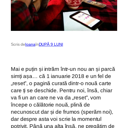
Scris de
Ioana
în
DUPĂ 9 LUNI
Mai e puțin și intrăm într-un nou an și parcă
simți așa… că 1 ianuarie 2018 e un fel de
„reset”, o pagină curată dintr-o nouă carte
care ți se deschide. Pentru noi, însă, chiar
va fi un an care ne va da „reset”, vom
începe o călătorie nouă, plină de
necunoscut dar și de frumos (sperăm noi),
dar despre asta voi scrie la momentul
potrivit. Până una alta însă, ne pregătim de