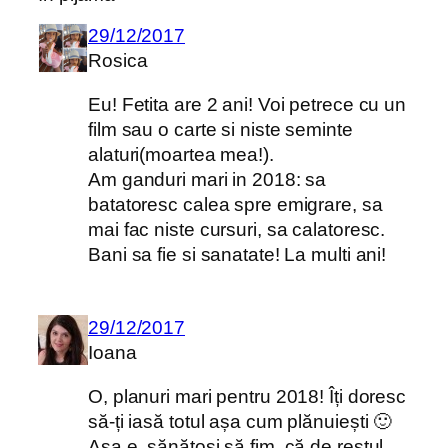
29/12/2017
Rosica
Eu! Fetita are 2 ani! Voi petrece cu un
film sau o carte si niste seminte
alaturi(moartea mea!).
Am ganduri mari in 2018: sa
batatoresc calea spre emigrare, sa
mai fac niste cursuri, sa calatoresc.
Bani sa fie si sanatate! La multi ani!
29/12/2017
Ioana
O, planuri mari pentru 2018! Îți doresc
să-ți iasă totul așa cum plănuiești 🙂
Așa e, sănătoși să fim, că de restul