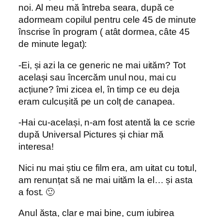
noi. Al meu mă întreba seara, după ce
adormeam copilul pentru cele 45 de minute
înscrise în program ( atât dormea, câte 45
de minute legat):
-Ei, și azi la ce generic ne mai uităm? Tot
același sau încercăm unul nou, mai cu
acțiune? îmi zicea el, în timp ce eu deja
eram culcușită pe un colț de canapea.
-Hai cu-același, n-am fost atentă la ce scrie
după Universal Pictures și chiar mă
interesa!
Nici nu mai știu ce film era, am uitat cu totul,
am renunțat să ne mai uităm la el… și asta
a fost. 🙂
Anul ăsta, clar e mai bine, cum iubirea