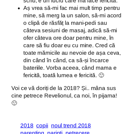
scriu, e un lucru care mă face fericită.
Aș vrea să-mi fac mai mult timp pentru
mine, să merg la un salon, să-mi acord
o clipă de răsfăț la mani-pedi sau
câteva sesiuni de masaj, adică să-mi
ofer câteva ore doar pentru mine, în
care să fiu doar eu cu mine. Cred că
toate mămicile au nevoie de așa ceva,
din când în când, ca să-și încarce
bateriile. Vorba aceea, când mama e
fericită, toată lumea e fericită. 🙂
Voi ce vă doriți de la 2018? Și.. mâna sus
cine petrece Revelionul, ca noi, în pijama!
🙂
2018
copii
noul trend 2018
parenting
parinti
petrecere