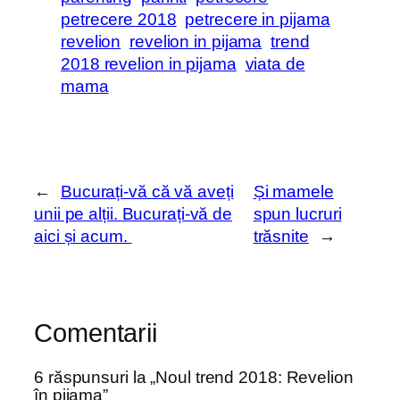
petrecere 2018
petrecere in pijama
revelion
revelion in pijama
trend
2018 revelion in pijama
viata de
mama
←
Bucurați-vă că vă aveți
Și mamele
unii pe alții. Bucurați-vă de
spun lucruri
aici și acum.
trăsnite
→
Comentarii
6 răspunsuri la „Noul trend 2018: Revelion
în pijama”