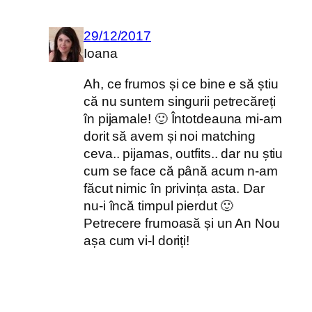
29/12/2017
Ioana
Ah, ce frumos și ce bine e să știu
că nu suntem singurii petrecăreți
în pijamale! 🙂 Întotdeauna mi-am
dorit să avem și noi matching
ceva.. pijamas, outfits.. dar nu știu
cum se face că până acum n-am
făcut nimic în privința asta. Dar
nu-i încă timpul pierdut 🙂
Petrecere frumoasă și un An Nou
așa cum vi-l doriți!