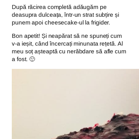
După răcirea completă adăugăm pe
deasupra dulceața, într-un strat subțire și
punem apoi cheesecake-ul la frigider.
Bon apetit! Și neapărat să ne spuneți cum
v-a ieșit, când încercați minunata rețetă. Al
meu soț așteaptă cu nerăbdare să afle cum
a fost. 🙂