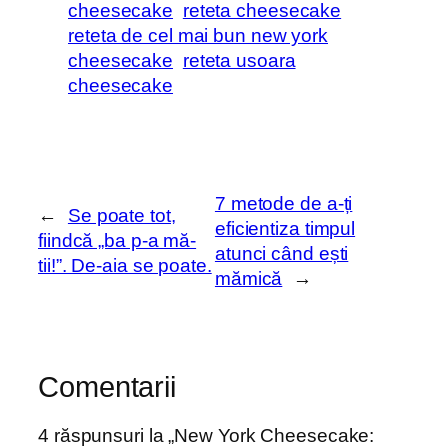
cheesecake
reteta cheesecake
reteta de cel mai bun new york
cheesecake
reteta usoara
cheesecake
7 metode de a-ți
←
Se poate tot,
eficientiza timpul
fiindcă „ba p-a mă-
atunci când ești
tii!”. De-aia se poate.
mămică
→
Comentarii
4 răspunsuri la „New York Cheesecake: