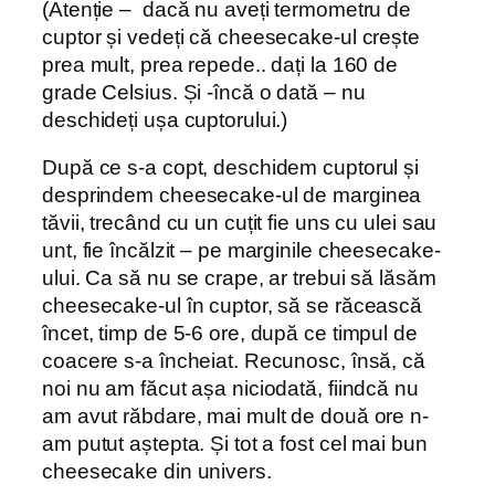
(Atenție – dacă nu aveți termometru de
cuptor și vedeți că cheesecake-ul crește
prea mult, prea repede.. dați la 160 de
grade Celsius. Și -încă o dată – nu
deschideți ușa cuptorului.)
După ce s-a copt, deschidem cuptorul și
desprindem cheesecake-ul de marginea
tăvii, trecând cu un cuțit fie uns cu ulei sau
unt, fie încălzit – pe marginile cheesecake-
ului. Ca să nu se crape, ar trebui să lăsăm
cheesecake-ul în cuptor, să se răcească
încet, timp de 5-6 ore, după ce timpul de
coacere s-a încheiat. Recunosc, însă, că
noi nu am făcut așa niciodată, fiindcă nu
am avut răbdare, mai mult de două ore n-
am putut aștepta. Și tot a fost cel mai bun
cheesecake din univers.