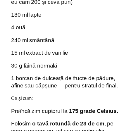
eu cam 200 și ceva pun)
180 ml lapte
4 ouă
240 ml smântână
15 ml extract de vanilie
30 g făină normală
1 borcan de dulceață de fructe de pădure,
afine sau căpșune – pentru stratul de final.
Ce și cum:
Preîncălzim cuptorul la
175 grade Celsius.
Folosim
o tavă rotundă de 23 de cm
, pe
care o ungem cu unt sau cu puțin ulei.