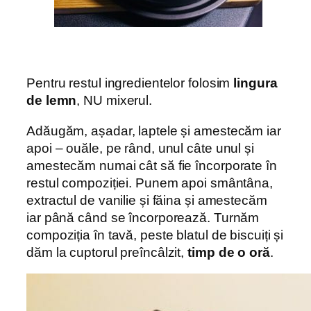
Pentru restul ingredientelor folosim
lingura
de lemn
, NU mixerul.
Adăugăm, așadar, laptele și amestecăm iar
apoi – ouăle, pe rând, unul câte unul și
amestecăm numai cât să fie încorporate în
restul compoziției. Punem apoi smântâna,
extractul de vanilie și făina și amestecăm
iar până când se încorporează. Turnăm
compoziția în tavă, peste blatul de biscuiți și
dăm la cuptorul preîncâlzit,
timp de o oră
.