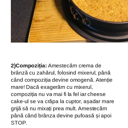
2)Compoziția:
Amestecăm crema de
brânză cu zahărul, folosind mixerul, până
când compoziția devine omogenă. Atenție
mare! Dacă exagerăm cu mixerul,
compoziția nu va mai fi la fel iar cheese
cake-ul se va crăpa la cuptor, așadar mare
grijă să nu mixați prea mult. Amestecăm
până când brânza devine pufoasă și apoi
STOP.