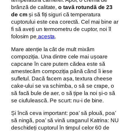
brânză de calitate,
o tavă rotundă de 23
de cm
și să fiți siguri că temperatura
cuptorului este cea corectă. Cel mai bine ar
fi să aveți un termometru de cuptor, noi îl
folosim pe
acesta
.
Mare atenție la cât de mult mixăm
compoziția. Una dintre cele mai ușoare
capcane în care putem cădea este să
amestecăm compoziția până când îi iese
sufletul. Dacă facem așa, textura cheese
cake-ului se va schimba, o să se crape, o
să facă bule de aer, o să țipe la noi și-o să
se ciufulească. Pe scurt: nu-i de bine.
Și încă ceva important: poa’ să plouă, poa’
să ningă, poa’ să vină uraganul Katrina: NU
deschideți cuptorul în timpul celor 60 de