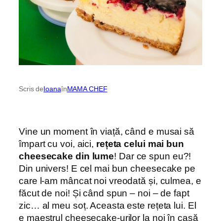
Scris de
Ioana
în
MAMA CHEF
Vine un moment în viață, când e musai să
împart cu voi, aici,
rețeta celui mai bun
cheesecake din lume
! Dar ce spun eu?!
Din univers! E cel mai bun cheesecake pe
care l-am mâncat noi vreodată și, culmea, e
făcut de noi! Și când spun – noi – de fapt
zic… al meu soț. Aceasta este rețeta lui. El
e maestrul cheesecake-urilor la noi în casă