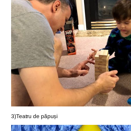
3)Teatru de păpuși