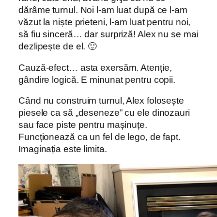
dărâme turnul. Noi l-am luat după ce l-am
văzut la niște prieteni, l-am luat pentru noi,
să fiu sinceră… dar surpriză! Alex nu se mai
dezlipește de el. 🙂
Cauză-efect… asta exersăm. Atenție,
gândire logică. E minunat pentru copii.
Când nu construim turnul, Alex folosește
piesele ca să „deseneze” cu ele dinozauri
sau face piste pentru mașinuțe.
Funcționează ca un fel de lego, de fapt.
Imaginația este limita.