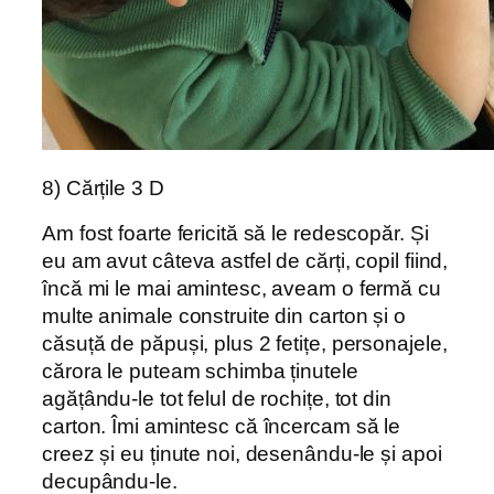
8) Cărțile 3 D
Am fost foarte fericită să le redescopăr. Și
eu am avut câteva astfel de cărți, copil fiind,
încă mi le mai amintesc, aveam o fermă cu
multe animale construite din carton și o
căsuță de păpuși, plus 2 fetițe, personajele,
cărora le puteam schimba ținutele
agățându-le tot felul de rochițe, tot din
carton. Îmi amintesc că încercam să le
creez și eu ținute noi, desenându-le și apoi
decupându-le.