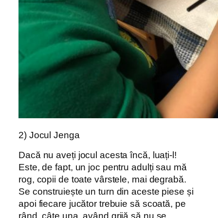
2) Jocul Jenga
Dacă nu aveți jocul acesta încă, luați-l!
Este, de fapt, un joc pentru adulți sau mă
rog, copii de toate vârstele, mai degrabă.
Se construiește un turn din aceste piese și
apoi fiecare jucător trebuie să scoată, pe
rând, câte una, având grijă să nu se