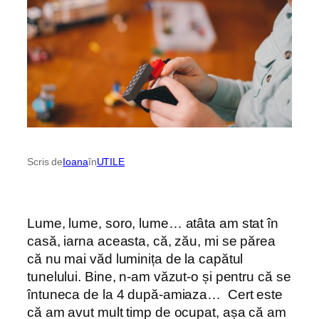
Scris de
Ioana
în
UTILE
Lume, lume, soro, lume… atâta am stat în
casă, iarna aceasta, că, zău, mi se părea
că nu mai văd luminița de la capătul
tunelului. Bine, n-am văzut-o și pentru că se
întuneca de la 4 după-amiaza… Cert este
că am avut mult timp de ocupat, așa că am