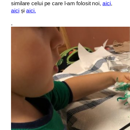
similare celui pe care l-am folosit noi,
aici
,
aici
și
aici.
,