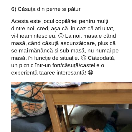
6) Căsuța din perne si pături
Acesta este jocul copilăriei pentru mulți
dintre noi, cred, așa că, în caz că ați uitat,
vi-l reamintesc eu. 🙂 La noi, masa e când
masă, când căsuță ascunzătoare, plus că
se mai mănâncă și sub masă, nu numai pe
masă, în funcție de situație. 🙂 Câteodată,
un picnic într-un fort/căsuță/castel e o
experiență taaree interesantă! 😀