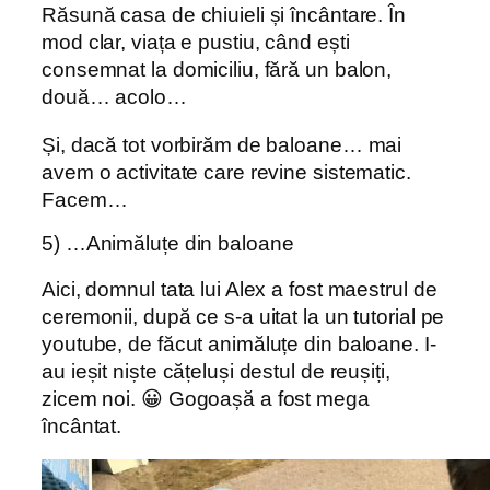
Răsună casa de chiuieli și încântare. În
mod clar, viața e pustiu, când ești
consemnat la domiciliu, fără un balon,
două… acolo…
Și, dacă tot vorbirăm de baloane… mai
avem o activitate care revine sistematic.
Facem…
5) …Animăluțe din baloane
Aici, domnul tata lui Alex a fost maestrul de
ceremonii, după ce s-a uitat la un tutorial pe
youtube, de făcut animăluțe din baloane. I-
au ieșit niște cățeluși destul de reușiți,
zicem noi. 😀 Gogoașă a fost mega
încântat.