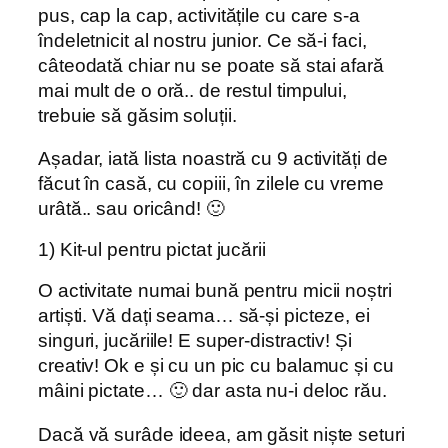
pus, cap la cap, activitățile cu care s-a
îndeletnicit al nostru junior. Ce să-i faci,
câteodată chiar nu se poate să stai afară
mai mult de o oră.. de restul timpului,
trebuie să găsim soluții.
Așadar, iată lista noastră cu 9 activități de
făcut în casă, cu copiii, în zilele cu vreme
urâtă.. sau oricând! 🙂
1) Kit-ul pentru pictat jucării
O activitate numai bună pentru micii noștri
artiști. Vă dați seama… să-și picteze, ei
singuri, jucăriile! E super-distractiv! Și
creativ! Ok e și cu un pic cu balamuc și cu
mâini pictate… 🙂 dar asta nu-i deloc rău.
Dacă vă surâde ideea, am găsit niște seturi