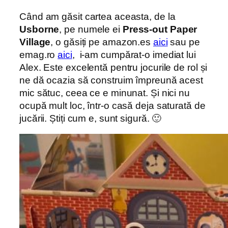
Când am găsit cartea aceasta, de la
Usborne
, pe numele ei
Press-out Paper
Village
, o găsiți pe amazon.es
aici
sau pe
emag.ro
aici
, i-am cumpărat-o imediat lui
Alex. Este excelentă pentru jocurile de rol și
ne dă ocazia să construim împreună acest
mic sătuc, ceea ce e minunat. Și nici nu
ocupă mult loc, într-o casă deja saturată de
jucării. Știți cum e, sunt sigură. 🙂