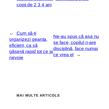
copii de 2 3 4 ani
←
Cum să-ți
Ne-au spus că așa nu
organizezi geanta,
se face, copilul n-are
eficient, ca să
disciplină, face numai
găsești rapid tot ce ai
ce vrea el
→
nevoie
MAI MULTE ARTICOLE