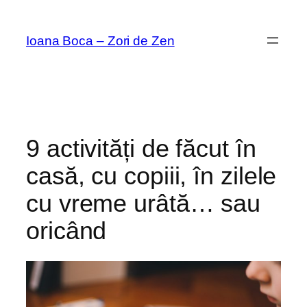
Sari
la
Ioana Boca – Zori de Zen
conținut
9 activități de făcut în
casă, cu copiii, în zilele
cu vreme urâtă… sau
oricând