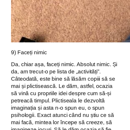
9) Faceți nimic
Da, chiar așa, faceți nimic. Absolut nimic. Și
da, am trecut-o pe lista de „activități”.
Câteodată, este bine să lăsăm copiii să se
mai și plictisească. Le dăm, astfel, ocazia
să vină cu propriile idei despre cum să-și
petreacă timpul. Plictiseala le dezvoltă
imaginația și asta n-o spun eu, o spun
psihologii. Exact atunci când nu știu ce să
mai facă, mintea lor începe să creeze, să
imagineze jocuri. Să le dăm ocazia să fie