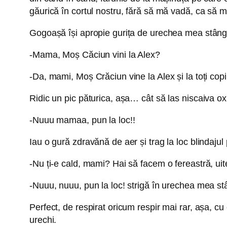
găurică în cortul nostru, fără să mă vadă, ca să ma
Gogoașă își apropie gurița de urechea mea stângă
-Mama, Moș Căciun vini la Alex?
-Da, mami, Moș Crăciun vine la Alex și la toți copii
Ridic un pic păturica, așa… cât să las niscaiva 
-Nuuu mamaa, pun la loc!!
Iau o gură zdravănă de aer și trag la loc blindajul 
-Nu ți-e cald, mami? Hai să facem o fereastră, uite
-Nuuu, nuuu, pun la loc! strigă în urechea mea st
Perfect, de respirat oricum respir mai rar, așa, cu
urechi.