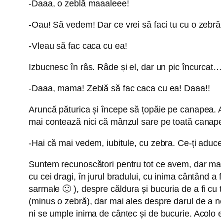
-Daaa, o zeblă maaaleee!
-Oau! Să vedem! Dar ce vrei să faci tu cu o zebră
-Vleau să fac caca cu ea!
Izbucnesc în râs. Râde și el, dar un pic încurcat
-Daaa, mama! Zeblă să fac caca cu ea! Daaa!!
Aruncă păturica și începe să țopăie pe canapea. A
mai contează nici că mânzul sare pe toată canape
-Hai că mai vedem, iubitule, cu zebra. Ce-ți adu
Suntem recunoscători pentru tot ce avem, dar mai
cu cei dragi, în jurul bradului, cu inima cântând 
sarmale 🙂 ), despre căldura și bucuria de a fi cu 
(minus o zebră), dar mai ales despre darul de a ne a
ni se umple inima de cântec și de bucurie. Acolo e 