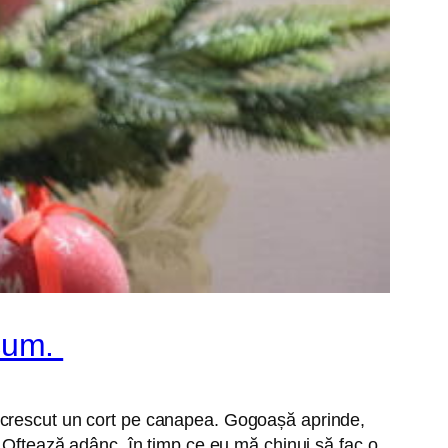
acum.
a crescut un cort pe canapea. Gogoașă aprinde,
. Oftează adânc, în timp ce eu mă chinui să fac o