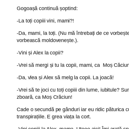
Gogoașă continuă șoptind:
-La toți copiii vini, mami?!
-Da, mami, la toți. (Nu mă întrebați de ce vorbește
vorbească moldovenește.).
-Vini și Alex la copii?
-Vrei să mergi și tu la copii, mami, ca Moș Căciu
-Da, vlea și Alex să melg la copii. La joacă!
-Vrei să te joci cu toți copiii din lume, iubitule? 
zboară, ca Moș Crăciun!
Cade o secundă pe gânduri iar eu ridic păturica cu
transpirațiile. E grea viața la cort.
-Vini copiii la Alex, mama. Uteee aici! Îmi arată s