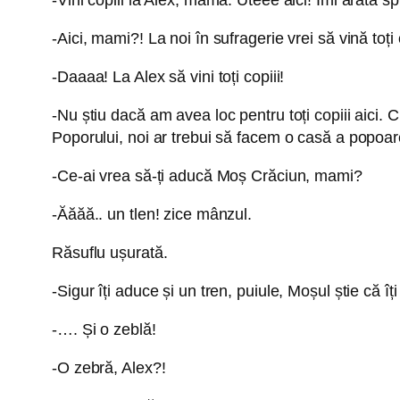
-Aici, mami?! La noi în sufragerie vrei să vină toți 
-Daaaa! La Alex să vini toți copiii!
-Nu știu dacă am avea loc pentru toți copiii aici.
Poporului, noi ar trebui să facem o casă a popoar
-Ce-ai vrea să-ți aducă Moș Crăciun, mami?
-Ăăăă.. un tlen! zice mânzul.
Răsuflu ușurată.
-Sigur îți aduce și un tren, puiule, Moșul știe că îți
-…. Și o zeblă!
-O zebră, Alex?!