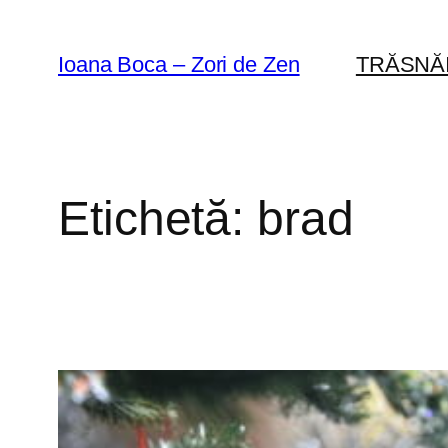
Sari
la
Ioana Boca – Zori de Zen
TRĂSNĂ
conținut
Etichetă:
brad