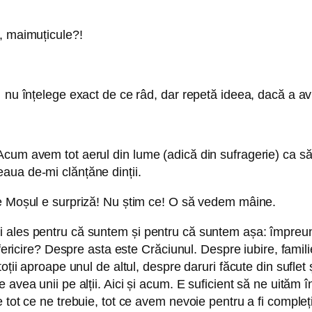
, maimuțicule?!
… nu înțelege exact de ce râd, dar repetă ideea, dacă a a
cum avem tot aerul din lume (adică din sufragerie) ca să-
aua de-mi clănțăne dinții.
ce Moșul e surpriză! Nu știm ce! O să vedem mâine.
 ales pentru că suntem și pentru că suntem așa: împreun
a fericire? Despre asta este Crăciunul. Despre iubire, fam
toții aproape unul de altul, despre daruri făcute din suflet
vea unii pe alții. Aici și acum. E suficient să ne uităm în
tot ce ne trebuie, tot ce avem nevoie pentru a fi compleți