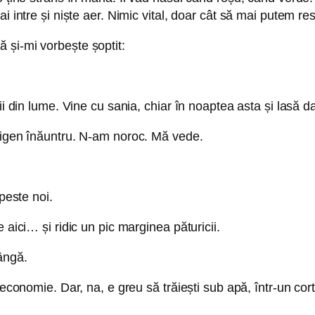
i intre și niște aer. Nimic vital, doar cât să mai putem re
 și-mi vorbește șoptit:
i din lume. Vine cu sania, chiar în noaptea asta și lasă dar
oxigen înăuntru. N-am noroc. Mă vede.
peste noi.
 aici… și ridic un pic marginea păturicii.
ângă.
 economie. Dar, na, e greu să trăiești sub apă, într-un cor