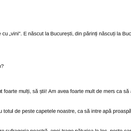
 cu „vini”. E născut la București, din părinți născuți la B
n?
Sunt foarte mulți, să știi! Am avea foarte mult de mers ca s
 totul de peste capetele noastre, ca să intre apă proaspă
pre sufrageria noastră, apoi trage păturica la loc, peste ca