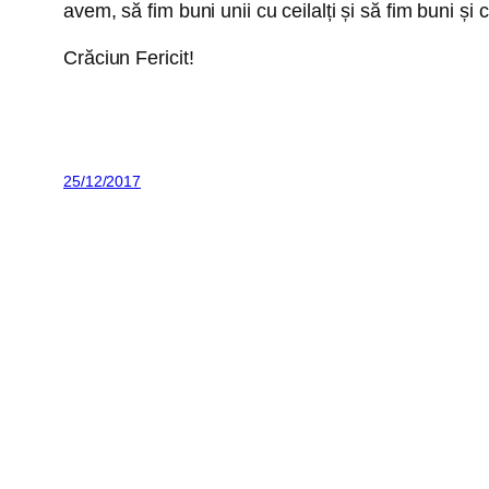
avem, să fim buni unii cu ceilalți și să fim buni și 
Crăciun Fericit!
25/12/2017