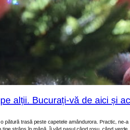
 pe alții. Bucurați-vă de aici și 
 o pătură trasă peste capetele amândurora. Practic, ne-
o ține strâns în mână. Îi văd nasul când roșu, când verde