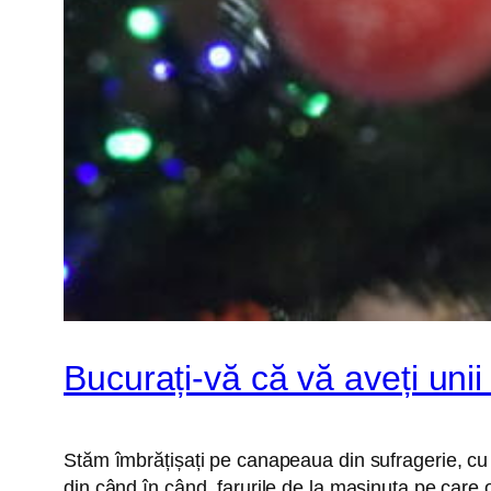
Bucurați-vă că vă aveți unii
Stăm îmbrățișați pe canapeaua din sufragerie, cu
din când în când, farurile de la mașinuța pe care 