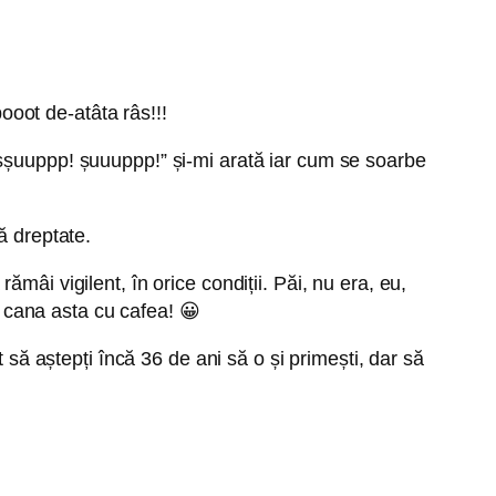
oot de-atâta râs!!!
uuppp! șuuuppp!” și-mi arată iar cum se soarbe
ă dreptate.
mâi vigilent, în orice condiții. Păi, nu era, eu,
 cana asta cu cafea! 😀
 să aștepți încă 36 de ani să o și primești, dar să