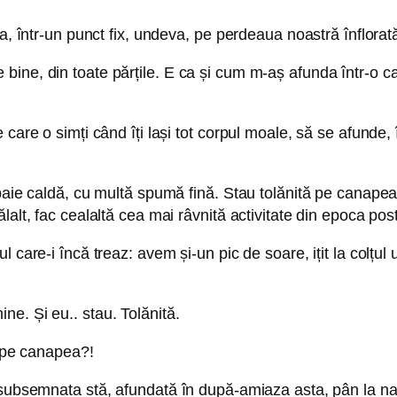
a, într-un punct fix, undeva, pe perdeaua noastră înflorat
bine, din toate părțile. E ca și cum m-aș afunda într-o c
are o simți când îți lași tot corpul moale, să se afunde, î
aie caldă, cu multă spumă fină. Stau tolănită pe canapea, t
alt, fac cealaltă cea mai râvnită activitate din epoca pos
l care-i încă treaz: avem și-un pic de soare, ițit la colțu
e. Și eu.. stau. Tolănită.
e pe canapea?!
ă subsemnata stă, afundată în după-amiaza asta, pân la na