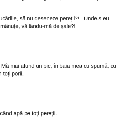
căriile, să nu deseneze pereții?!.. Unde-s eu
e mânuțe, văitându-mă de șale?!
te. Mă mai afund un pic, în baia mea cu spumă, cu
toți porii.
ând apă pe toți pereții.