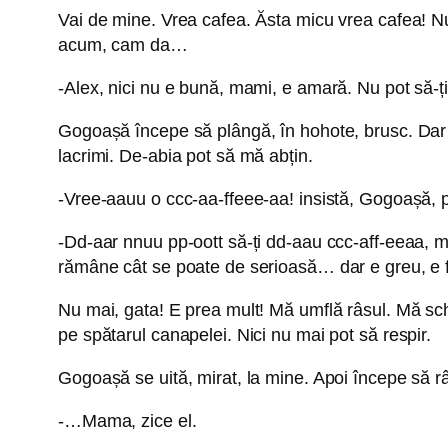
Vai de mine. Vrea cafea. Ăsta micu vrea cafea! Nu
acum, cam da…
-Alex, nici nu e bună, mami, e amară. Nu pot să-ți
Gogoașă începe să plângă, în hohote, brusc. Dar ce
lacrimi. De-abia pot să mă abțin.
-Vree-aauu o ccc-aa-ffeee-aa! insistă, Gogoașă, pri
-Dd-aar nnuu pp-oott să-ți dd-aau ccc-aff-eeaa, măi,
rămâne cât se poate de serioasă… dar e greu, e fo
Nu mai, gata! E prea mult! Mă umflă râsul. Mă sch
pe spătarul canapelei. Nici nu mai pot să respir.
Gogoașă se uită, mirat, la mine. Apoi începe să 
-…Mama, zice el.