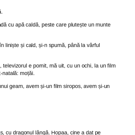
ă.
adă cu apă caldă, peste care plutește un munte
n liniște și cald, și-n spumă, până la vârful
elevizorul e pornit, mă uit, cu un ochi, la un film
t-natală: moțăi.
l unui geam, avem și-un film siropos, avem și-un
s, cu dragonul lângă. Hopaa, cine a dat pe