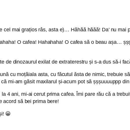
 cel mai grațios râs, asta e)… Hăhăă hăăă! Da’ nu mai po
ahaha! O cafea! Hahahaha! O cafea să o beau așa… șșșș
 de dinozaurul exilat de extraterestru și s-a dus să-i fac
 cu moțăiala asta, cu făcutul ăsta de nimic, trebuie să ră
 că mi-am găsit maxilarul și-acum pot să șșșuuuuppp din
la 4 ani, mi-ai cerut prima cafea. Îmi pare rău că a trebuit
 de acord să bei prima bere!
și! 😀