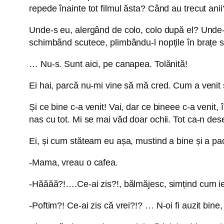
repede înainte tot filmul ăsta? Când au trecut anii
Unde-s eu, alergând de colo, colo după el? Unde-s
schimbând scutece, plimbându-l nopțile în brațe
… Nu-s. Sunt aici, pe canapea. Tolănită!
Ei hai, parcă nu-mi vine să mă cred. Cum a venit 
Și ce bine c-a venit! Vai, dar ce bineee c-a venit
nas cu tot. Mi se mai văd doar ochii. Tot ca-n desen
Ei, și cum stăteam eu așa, mustind a bine și a p
-Mama, vreau o cafea.
-Hăăăă?!….Ce-ai zis?!, bălmăjesc, simțind cum ies
-Poftim?! Ce-ai zis că vrei?!? … N-oi fi auzit bine, 