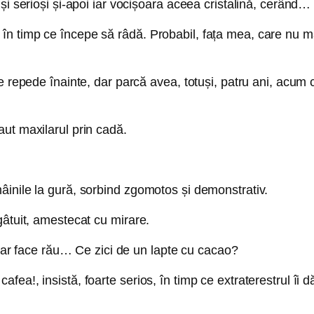
și serioși și-apoi iar vocișoara aceea cristalină, cerând…
 timp ce începe să râdă. Probabil, fața mea, care nu mai
pe repede înainte, dar parcă avea, totuși, patru ani, acum
ut maxilarul prin cadă.
âinile la gură, sorbind zgomotos și demonstrativ.
gâtuit, amestecat cu mirare.
ți-ar face rău… Ce zici de un lapte cu cacao?
ea!, insistă, foarte serios, în timp ce extraterestrul îi d