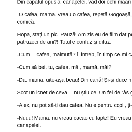
Din capătul opus al canapelei, văd doi ochi maari 
-O cafea, mama. Vreau o cafea, repetă Gogoașă, în
comică.
Hopa, stați un pic. Pauză! Am zis eu de film dat 
patruzeci de ani?! Totul e confuz și difuz.
-Cum… cafea, maimuță? îl întreb, în timp ce-mi ca
-Cum să bei, tu, cafea, măi, mamă, măi?
-Da, mama, uite-așa beau! Din cană! Și-și duce m
Scot un icnet de ceva… nu știu ce. Un fel de râs 
-Alex, nu pot să-ți dau cafea. Nu e pentru copii, 
-Nuuu! Mama, nu vreau cacao cu lapte! Eu vreau caf
canapelei.