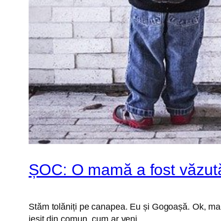
ȘOC: O mamă a fost văzut
Stăm tolăniți pe canapea. Eu și Gogoașă. Ok, mai m
ieșit din comun, cum ar veni.