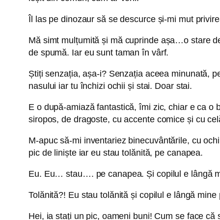
Îl las pe dinozaur să se descurce și-mi mut privire
Mă simt mulțumită și mă cuprinde așa…o stare de 
de spumă. Iar eu sunt taman în vârf.
Știți senzația, așa-i? Senzația aceea minunată, pe c
nasului iar tu închizi ochii și stai. Doar stai.
E o după-amiază fantastică, îmi zic, chiar e ca o b
siropos, de dragoste, cu accente comice și cu celăl
M-apuc să-mi inventariez binecuvântările, cu ochiu
pic de liniște iar eu stau tolănită, pe canapea.
Eu. Eu… stau…. pe canapea. Și copilul e lângă min
Tolănită?! Eu stau tolănită și copilul e lângă min
Hei, ia stați un pic, oameni buni! Cum se face c