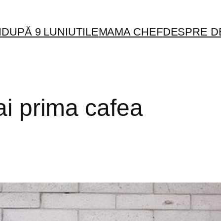
I
DUPĂ 9 LUNI
UTILE
MAMA CHEF
DESPRE D
ai prima cafea