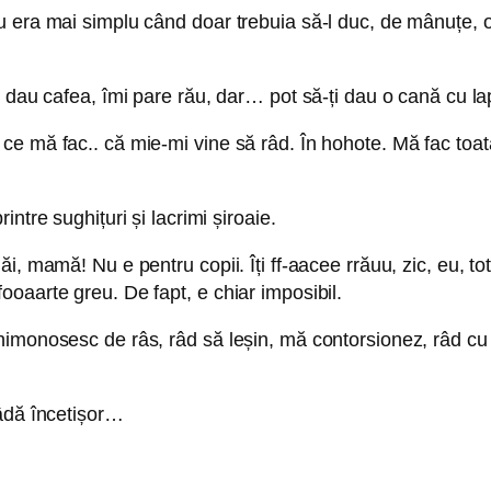
 era mai simplu când doar trebuia să-l duc, de mânuțe, ore
 dau cafea, îmi pare rău, dar… pot să-ți dau o cană cu lap
 mă fac.. că mie-mi vine să râd. În hohote. Mă fac toată r
ntre sughițuri și lacrimi șiroaie.
 mamă! Nu e pentru copii. Îți ff-aacee rrăuu, zic, eu, tot p
oaarte greu. De fapt, e chiar imposibil.
imonosesc de râs, râd să leșin, mă contorsionez, râd cu s
râdă încetișor…