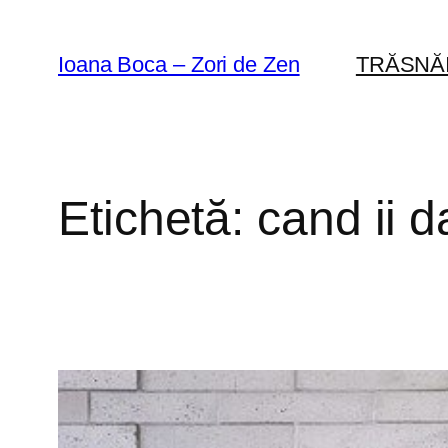
Sari
la
Ioana Boca – Zori de Zen
TRĂSNĂ
conținut
Etichetă:
cand ii d