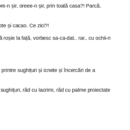
-n șir, oreee-n șir, prin toată casa?! Parcă,
te și cacao. Ce zici?!
oșie la față, vorbesc sa-ca-dat.. rar.. cu ochii-n
rintre sughițuri și icnete și încercări de a
ughițuri, râd cu lacrimi, râd cu palme proiectate