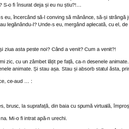
? S-o fi însurat deja și eu nu știu?!…
 eu, încercând să-l conving să mănânce, să-și strângă ju
 sau legănându-l? Unde-s eu, mergând aplecată, cu el, d
și ziua asta peste noi? Când a venit? Cum a venit?!
, îmi zic, cu un zâmbet lățit pe față, ca-n desenele anima
ele animate. Și stau așa. Stau și absorb statul ăsta, prin 
ace, ce-aud … :
, brusc, la suprafață, din baia cu spumă virtuală, împroșc
na. Mi-o fi intrat apă-n urechi.