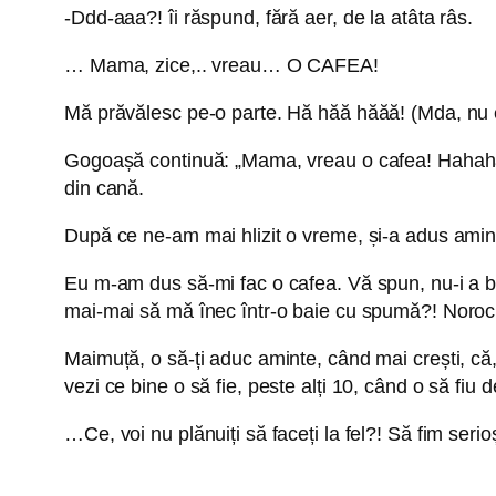
-Ddd-aaa?! îi răspund, fără aer, de la atâta râs.
… Mama, zice,.. vreau… O CAFEA!
Mă prăvălesc pe-o parte. Hă hăă hăăă! (Mda, nu e
Gogoașă continuă: „Mama, vreau o cafea! Hahah
din cană.
După ce ne-am mai hlizit o vreme, și-a adus aminte
Eu m-am dus să-mi fac o cafea. Vă spun, nu-i a bună
mai-mai să mă înec într-o baie cu spumă?! Noroc
Maimuță, o să-ți aduc aminte, când mai crești, că, 
vezi ce bine o să fie, peste alți 10, când o să fiu
…Ce, voi nu plănuiți să faceți la fel?! Să fim serio