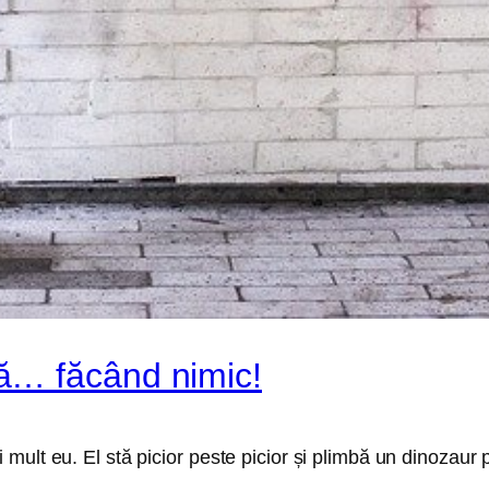
ă… făcând nimic!
ult eu. El stă picior peste picior și plimbă un dinozaur 