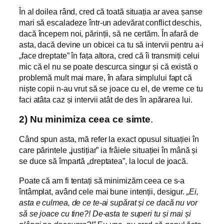
În al doilea rând, cred că toată situația ar avea șanse
mari să escaladeze într-un adevărat conflict deschis,
dacă începem noi, părinții, să ne certăm. În afară de
asta, dacă devine un obicei ca tu să intervii pentru a-i
„face dreptate” în fața altora, cred că îi transmiți celui
mic că el nu se poate descurca singur și că există o
problemă mult mai mare, în afara simplului fapt că
niște copii n-au vrut să se joace cu el, de vreme ce tu
faci atâta caz și intervii atât de des în apărarea lui.
2) Nu minimiza ceea ce simte
.
Când spun asta, mă refer la exact opusul situației în
care părintele „justițiar” ia frâiele situației în mână și
se duce să împartă „dreptatea”, la locul de joacă.
Poate că am fi tentați să minimizăm ceea ce s-a
întâmplat, având cele mai bune intenții, desigur.
„Ei,
asta e culmea, de ce te-ai supărat și ce dacă nu vor
să se joace cu tine?! De-asta te superi tu și mai și