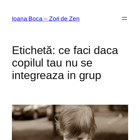
Sari
la
Ioana Boca – Zori de Zen
conținut
Etichetă:
ce faci daca
copilul tau nu se
integreaza in grup