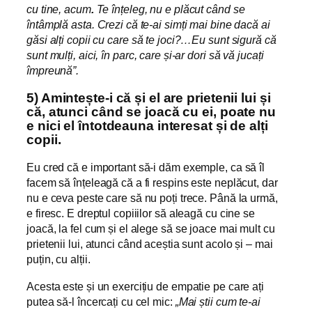
cu tine, acum
.
Te înțeleg, nu e plăcut când se
întâmplă asta. Crezi că te-ai simți mai bine dacă ai
găsi alți copii cu care să te joci?…Eu sunt sigură că
sunt mulți, aici, în parc, care și-ar dori să vă jucați
împreună”.
5) Amintește-i că și el are prietenii lui și
că, atunci când se joacă cu ei, poate nu
e nici el întotdeauna interesat și de alți
copii.
Eu cred că e important să-i dăm exemple, ca să îl
facem să înțeleagă că a fi respins este neplăcut, dar
nu e ceva peste care să nu poți trece. Până la urmă,
e firesc. E dreptul copiiilor să aleagă cu cine se
joacă, la fel cum și el alege să se joace mai mult cu
prietenii lui, atunci când aceștia sunt acolo și – mai
puțin, cu alții.
Acesta este și un exercițiu de empatie pe care ați
putea să-l încercați cu cel mic:
„Mai știi cum te-ai