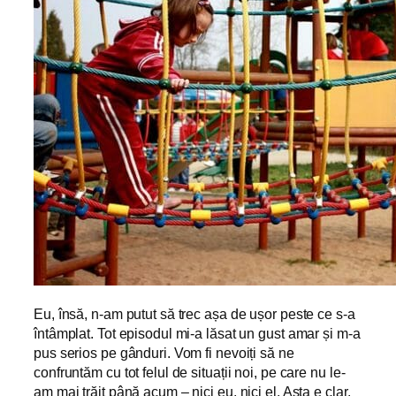
Eu, însă, n-am putut să trec așa de ușor peste ce s-a
întâmplat. Tot episodul mi-a lăsat un gust amar și m-a
pus serios pe gânduri. Vom fi nevoiți să ne
confruntăm cu tot felul de situații noi, pe care nu le-
am mai trăit până acum – nici eu, nici el. Asta e clar.