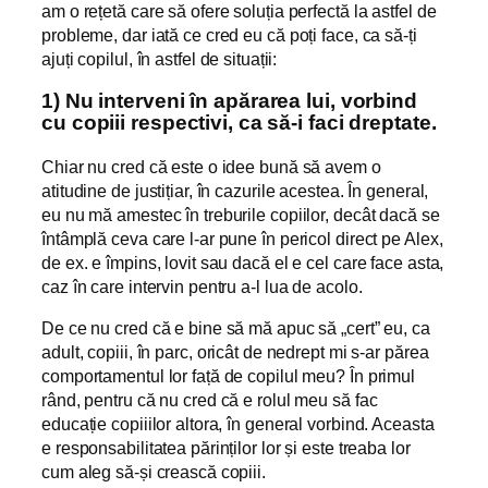
am o rețetă care să ofere soluția perfectă la astfel de
probleme, dar iată ce cred eu că poți face, ca să-ți
ajuți copilul, în astfel de situații:
1) Nu interveni în apărarea lui, vorbind
cu copiii respectivi, ca să-i faci dreptate.
Chiar nu cred că este o idee bună să avem o
atitudine de justițiar, în cazurile acestea. În general,
eu nu mă amestec în treburile copiilor, decât dacă se
întâmplă ceva care l-ar pune în pericol direct pe Alex,
de ex. e împins, lovit sau dacă el e cel care face asta,
caz în care intervin pentru a-l lua de acolo.
De ce nu cred că e bine să mă apuc să „cert” eu, ca
adult, copiii, în parc, oricât de nedrept mi s-ar părea
comportamentul lor față de copilul meu? În primul
rând, pentru că nu cred că e rolul meu să fac
educație copiiilor altora, în general vorbind. Aceasta
e responsabilitatea părinților lor și este treaba lor
cum aleg să-și crească copiii.