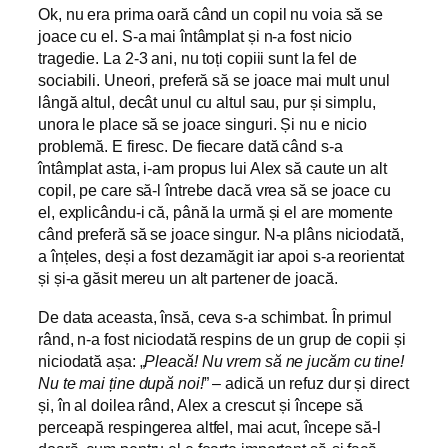
Ok, nu era prima oară când un copil nu voia să se
joace cu el. S-a mai întâmplat și n-a fost nicio
tragedie. La 2-3 ani, nu toți copiii sunt la fel de
sociabili. Uneori, preferă să se joace mai mult unul
lângă altul, decât unul cu altul sau, pur și simplu,
unora le place să se joace singuri. Și nu e nicio
problemă. E firesc. De fiecare dată când s-a
întâmplat asta, i-am propus lui Alex să caute un alt
copil, pe care să-l întrebe dacă vrea să se joace cu
el, explicându-i că, până la urmă și el are momente
când preferă să se joace singur. N-a plâns niciodată,
a înțeles, deși a fost dezamăgit iar apoi s-a reorientat
și și-a găsit mereu un alt partener de joacă.
De data aceasta, însă, ceva s-a schimbat. În primul
rând, n-a fost niciodată respins de un grup de copii și
niciodată așa: „
Pleacă! Nu vrem să ne jucăm cu tine!
Nu te mai ține după noi!
” – adică un refuz dur și direct
și, în al doilea rând, Alex a crescut și începe să
perceapă respingerea altfel, mai acut, începe să-l