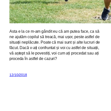
Asta e la ce m-am gândit eu că am putea face, ca să
ne ajutăm copilul să treacă, mai ușor, peste astfel de
situații neplăcute. Poate că mai sunt și alte lucruri de
făcut. Dacă v-ați confruntat și voi cu astfel de situații,
vă aștept să le povestiți, voi cum ați procedat sau ați
proceda în astfel de cazuri?
12/10/2018