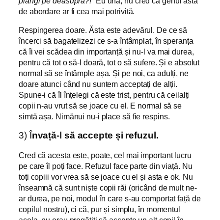
plângi pe deasupra?!”
Eu una, nu cred că genul ăsta
de abordare ar fi cea mai potrivită.
Respingerea doare. Ăsta este adevărul. De ce să
încerci să bagatelizezi ce s-a întâmplat, în speranța
că îi vei scădea din importanță și nu-l va mai durea,
pentru că tot o să-l doară, tot o să sufere. Și e absolut
normal să se întâmple așa. Și pe noi, ca adulți, ne
doare atunci când nu suntem acceptați de alții.
Spune-i că îl înțelegi că este trist, pentru că ceilalți
copii n-au vrut să se joace cu el. E normal să se
simtă așa. Nimănui nu-i place să fie respins.
3) Î
nvață-l să accepte și refuzul.
Cred că acesta este, poate, cel mai important lucru
pe care îl poți face. Refuzul face parte din viață. Nu
toți copiii vor vrea să se joace cu el și asta e ok. Nu
înseamnă că sunt niște copii răi (oricând de mult ne-
ar durea, pe noi, modul în care s-au comportat față de
copilul nostru), ci că, pur și simplu, în momentul
acela, nu erau pregătiți să accepte un alt copil în