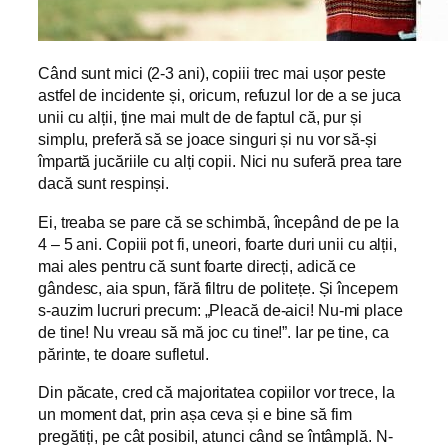
Când sunt mici (2-3 ani), copiii trec mai ușor peste
astfel de incidente și, oricum, refuzul lor de a se juca
unii cu alții, ține mai mult de de faptul că, pur și
simplu, preferă să se joace singuri și nu vor să-și
împartă jucăriile cu alți copii. Nici nu suferă prea tare
dacă sunt respinși.
Ei, treaba se pare că se schimbă, începând de pe la
4 – 5 ani. Copiii pot fi, uneori, foarte duri unii cu alții,
mai ales pentru că sunt foarte direcți, adică ce
gândesc, aia spun, fără filtru de politețe. Și începem
s-auzim lucruri precum: „Pleacă de-aici! Nu-mi place
de tine! Nu vreau să mă joc cu tine!”. Iar pe tine, ca
părinte, te doare sufletul.
Din păcate, cred că majoritatea copiilor vor trece, la
un moment dat, prin așa ceva și e bine să fim
pregătiți, pe cât posibil, atunci când se întâmplă. N-