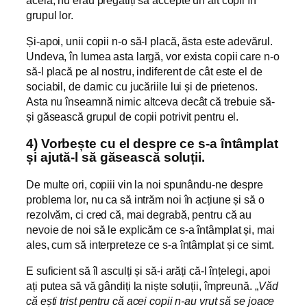
grupul lor.
Și-apoi, unii copii n-o să-l placă, ăsta este adevărul.
Undeva, în lumea asta largă, vor exista copii care n-o
să-l placă pe al nostru, indiferent de cât este el de
sociabil, de darnic cu jucăriile lui și de prietenos.
Asta nu înseamnă nimic altceva decât că trebuie să-
și găsească grupul de copii potrivit pentru el.
4) Vorbește cu el despre ce s-a întâmplat
și ajută-l să găsească soluții.
De multe ori, copiii vin la noi spunându-ne despre
problema lor, nu ca să intrăm noi în acțiune și să o
rezolvăm, ci cred că, mai degrabă, pentru că au
nevoie de noi să le explicăm ce s-a întâmplat și, mai
ales, cum să interpreteze ce s-a întâmplat și ce simt.
E suficient să îl asculți și să-i arăți că-l înțelegi, apoi
ați putea să vă gândiți la niște soluții, împreună. „
Văd
că ești trist pentru că acei copii n-au vrut să se joace