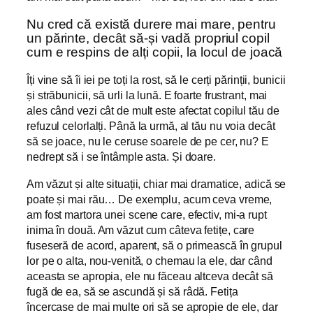
Nu cred că există durere mai mare, pentru
un părinte, decât să-și vadă propriul copil
cum e respins de alți copii, la locul de joacă
Îți vine să îi iei pe toți la rost, să le cerți părinții, bunicii
și străbunicii, să urli la lună. E foarte frustrant, mai
ales când vezi cât de mult este afectat copilul tău de
refuzul celorlalți. Până la urmă, al tău nu voia decât
să se joace, nu le ceruse soarele de pe cer, nu? E
nedrept să i se întâmple asta. Și doare.
Am văzut și alte situații, chiar mai dramatice, adică se
poate și mai rău… De exemplu, acum ceva vreme,
am fost martora unei scene care, efectiv, mi-a rupt
inima în două. Am văzut cum câteva fetițe, care
fuseseră de acord, aparent, să o primească în grupul
lor pe o alta, nou-venită, o chemau la ele, dar când
aceasta se apropia, ele nu făceau altceva decât să
fugă de ea, să se ascundă și să râdă. Fetița
încercase de mai multe ori să se apropie de ele, dar