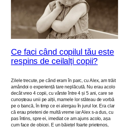
Ce faci când copilul tău este
respins de ceilalți copii?
Zilele trecute, pe când eram în parc, cu Alex, am trăit
amândoi o experiență tare neplăcută. Nu erau acolo
decât vreo 4 copii, cu vârste între 4 și 5 ani, care se
cunoșteau unii pe alții, mamele lor stăteau de vorbă
pe o bancă, în timp ce ei alergau în jurul lor. Era clar
că erau prieteni de multă vreme iar Alex s-a dus, cu
pas întins, spre ei, imediat ce am ajuns acolo, așa
cum face de obicei. E un băiețel foarte prietenos,