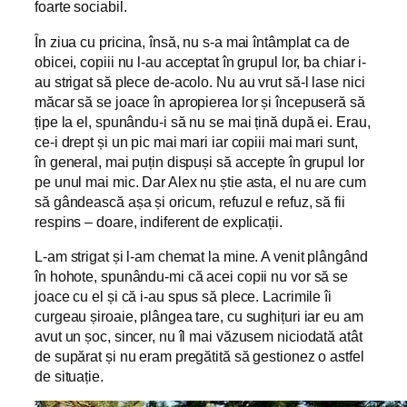
foarte sociabil.
În ziua cu pricina, însă, nu s-a mai întâmplat ca de
obicei, copiii nu l-au acceptat în grupul lor, ba chiar i-
au strigat să plece de-acolo. Nu au vrut să-l lase nici
măcar să se joace în apropierea lor și începuseră să
țipe la el, spunându-i să nu se mai țină după ei. Erau,
ce-i drept și un pic mai mari iar copiii mai mari sunt,
în general, mai puțin dispuși să accepte în grupul lor
pe unul mai mic. Dar Alex nu știe asta, el nu are cum
să gândească așa și oricum, refuzul e refuz, să fii
respins – doare, indiferent de explicații.
L-am strigat și l-am chemat la mine. A venit plângând
în hohote, spunându-mi că acei copii nu vor să se
joace cu el și că i-au spus să plece. Lacrimile îi
curgeau șiroaie, plângea tare, cu sughițuri iar eu am
avut un șoc, sincer, nu îl mai văzusem niciodată atât
de supărat și nu eram pregătită să gestionez o astfel
de situație.