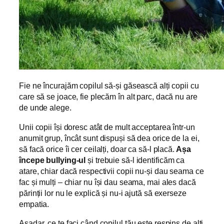
Fie ne încurajăm copilul să-și găsească alți copii cu
care să se joace, fie plecăm în alt parc, dacă nu are
de unde alege.
Unii copii își doresc atât de mult acceptarea într-un
anumit grup, încât sunt dispuși să dea orice de la ei,
să facă orice îi cer ceilalți, doar ca să-l placă.
Așa
începe bullying-ul
și trebuie să-l identificăm ca
atare, chiar dacă respectivii copii nu-și dau seama ce
fac și mulți – chiar nu își dau seama, mai ales dacă
părinții lor nu le explică și nu-i ajută să exerseze
empatia.
Așadar, ce te faci când copilul tău este respins de alți