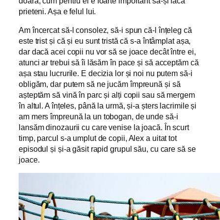
doară, cum pentru el e foarte important să-și facă
prieteni. Așa e felul lui.
Am încercat să-l consolez, să-i spun că-l înțeleg că
este trist și că și eu sunt tristă că s-a întâmplat așa,
dar dacă acei copii nu vor să se joace decât între ei,
atunci ar trebui să îi lăsăm în pace și să acceptăm că
așa stau lucrurile. E decizia lor și noi nu putem să-i
obligăm, dar putem să ne jucăm împreună și să
așteptăm să vină în parc și alți copii sau să mergem
în altul. A înțeles, până la urmă, și-a șters lacrimile și
am mers împreună la un tobogan, de unde să-i
lansăm dinozaurii cu care venise la joacă. În scurt
timp, parcul s-a umplut de copii, Alex a uitat tot
episodul și și-a găsit rapid grupul său, cu care să se
joace.