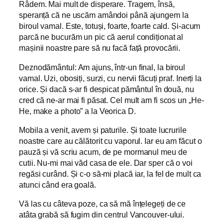
Râdem. Mai mult de disperare. Tragem, însă,
speranță că ne uscăm amândoi până ajungem la
biroul vamal. Este, totuși, foarte, foarte cald. Și-acum
parcă ne bucurăm un pic că aerul condiționat al
mașinii noastre pare să nu facă față provocării.
Deznodământul: Am ajuns, într-un final, la biroul
vamal. Uzi, obosiți, surzi, cu nervii făcuți praf. Inerți la
orice. Și dacă s-ar fi despicat pământul în două, nu
cred că ne-ar mai fi păsat. Cel mult am fi scos un „He-
He, make a photo” a la Veorica D.
Mobila a venit, avem și paturile. Și toate lucrurile
noastre care au călătorit cu vaporul. Iar eu am făcut o
pauză și vă scriu acum, de pe mormanul meu de
cutii. Nu-mi mai văd casa de ele. Dar sper că o voi
regăsi curând. Și c-o să-mi placă iar, la fel de mult ca
atunci când era goală.
Vă las cu câteva poze, ca să mă înțelegeți de ce
atâta grabă să fugim din centrul Vancouver-ului.