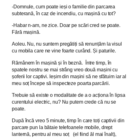
-Domnule, cum poate ieși o familie din parcarea
subterană, în caz de incendiu, cu mașină cu tot?
-Habar n-am, ne zice. Doar pe scări cred se poate.
Fără mașină.
Aoleu. Nu, nu suntem pregătiți să renunțăm la visul
cu mobila care ne vine foarte curând. Și paturile.
Rămânem în mașină și în beznă. Între timp, în
spatele nostru se mai strâng vreo două mașini cu
șoferii lor captivi. Ieșim din mașini să ne sfătuim iar al
meu soț începe să inspecteze poarta parcării.
Trebuie să existe o modalitate de a o acționa în lipsa
curentului electric, nu? Nu putem crede că nu se
poate.
După încă vreo 5 minute, timp în care toți captivii din
parcare pun la bătaie telefoanele mobile, drept
lanternă, pentru al meu soț (el fiind ăl mai înalt),