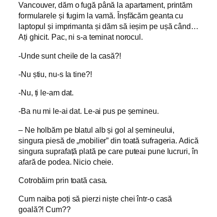
Vancouver, dăm o fugă până la apartament, printăm
formularele și fugim la vamă. Înșfăcăm geanta cu
laptopul și imprimanta și dăm să ieșim pe ușă când…
Ați ghicit. Pac, ni s-a teminat norocul.
-Unde sunt cheile de la casă?!
-Nu știu, nu-s la tine?!
-Nu, ți le-am dat.
-Ba nu mi le-ai dat. Le-ai pus pe șemineu.
– Ne holbăm pe blatul alb și gol al șemineului,
singura piesă de „mobilier” din toată sufrageria. Adică
singura suprafață plată pe care puteai pune lucruri, în
afară de podea. Nicio cheie.
Cotrobăim prin toată casa.
Cum naiba poți să pierzi niște chei într-o casă
goală?! Cum??