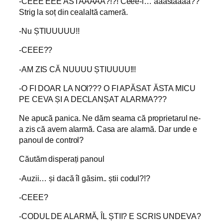
-CEEE EEE ASTAAAAA?!?! Ceee-i… aaastaaaa??
Strig la soț din cealaltă cameră.
-Nu ȘTIUUUUU!!
-CEEE??
-AM ZIS CĂ NUUUU ȘTIUUUU!!!
-O FI DOAR LA NOI??? O FI APĂSAT ĂSTA MICU
PE CEVA ȘI A DECLANȘAT ALARMA???
Ne apucă panica. Ne dăm seama că proprietarul ne-
a zis că avem alarmă. Casa are alarmă. Dar unde e
panoul de control?
Căutăm disperați panoul
-Auzii… și dacă îl găsim.. știi codul?!?
-CEEE?
-CODUL DE ALARMĂ, ÎL ȘTII? E SCRIS UNDEVA?