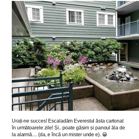
Urați-ne succes! Escaladăm Everestul ăsta cartonat
în următoarele zile! Și.. poate găsim și panoul ăla de
la alarmă… (da, e încă un mister unde e). 😀