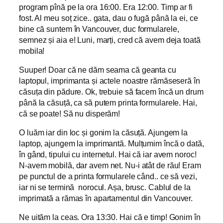
program pînă pe la ora 16:00. Era 12:00. Timp ar fi
fost. Al meu soț zice.. gata, dau o fugă până la ei, ce
bine că suntem în Vancouver, duc formularele,
semnez și aia e! Luni, marți, cred că avem deja toată
mobila!
Suuper! Doar că ne dăm seama că geanta cu
laptopul, imprimanta și actele noastre rămăseseră în
căsuța din pădure. Ok, trebuie să facem încă un drum
până la căsuță, ca să putem printa formularele. Hai,
că se poate! Să nu disperăm!
O luăm iar din loc și gonim la căsuță. Ajungem la
laptop, ajungem la imprimantă. Mulțumim încă o dată,
în gând, tipului cu internetul. Hai că iar avem noroc!
N-avem mobilă, dar avem net. Nu-i atât de rău! Eram
pe punctul de a printa formularele când.. ce să vezi,
iar ni se termină norocul. Așa, brusc. Cablul de la
imprimată a rămas în apartamentul din Vancouver.
Ne uităm la ceas. Ora 13:30. Hai că e timp! Gonim în