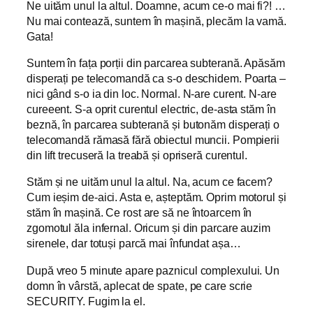
Ne uităm unul la altul. Doamne, acum ce-o mai fi?! …
Nu mai contează, suntem în mașină, plecăm la vamă.
Gata!
Suntem în fața porții din parcarea subterană. Apăsăm
disperați pe telecomandă ca s-o deschidem. Poarta –
nici gând s-o ia din loc. Normal. N-are curent. N-are
cureeent. S-a oprit curentul electric, de-asta stăm în
beznă, în parcarea subterană și butonăm disperați o
telecomandă rămasă fără obiectul muncii. Pompierii
din lift trecuseră la treabă și opriseră curentul.
Stăm și ne uităm unul la altul. Na, acum ce facem?
Cum ieșim de-aici. Asta e, așteptăm. Oprim motorul și
stăm în mașină. Ce rost are să ne întoarcem în
zgomotul ăla infernal. Oricum și din parcare auzim
sirenele, dar totuși parcă mai înfundat așa…
După vreo 5 minute apare paznicul complexului. Un
domn în vârstă, aplecat de spate, pe care scrie
SECURITY. Fugim la el.