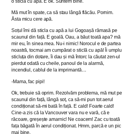
o sticlă cu apă. E ok. Suntem bine.
Mă mut în spate, ca să stau lângă flăcău. Pornim.
Ăsta micu cere apă.
Soțul îmi dă sticla cu apă a lui Gogoașă rămasă pe
scaunul din față. E goală. Oau, a băut toată apa? mă
mir eu, în sinea mea. Nu-i nimic! Norocul e de partea
noastră, tocmai am cumpărat o sticlă cu apă! Îi umplu
sticluța din dotare, îi dau și mă întorc la căutat zen-ul
pierdut odată cu cheile, panoul de la alarmă,
incendiul, cablul de la imprimantă…
-Mama, fac pipi!
Ok, trebuie să oprim. Rezolvăm problema, mă mut pe
scaunul din față, lângă soț, ca să-mi pun tot aerul
condiționat să-mi bată în față. E cald! Foarte cald!
Cine-a zis că la Vancouver vara nu e vară, că e
răcoare, greșește amarnic! Ne coacem! Zac cu toată
fața băgată în aerul condiționat. Hmm, parcă e un pic
mai bine.