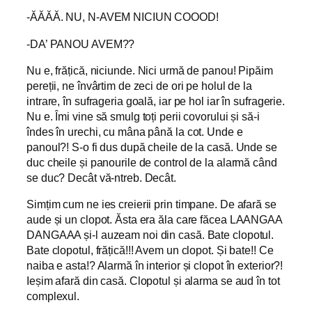
-ĂĂĂĂ. NU, N-AVEM NICIUN COOOD!
-DA’ PANOU AVEM??
Nu e, frățică, niciunde. Nici urmă de panou! Pipăim
pereții, ne învârtim de zeci de ori pe holul de la
intrare, în sufrageria goală, iar pe hol iar în sufragerie.
Nu e. Îmi vine să smulg toți perii covorului și să-i
îndes în urechi, cu mâna până la cot. Unde e
panoul?! S-o fi dus după cheile de la casă. Unde se
duc cheile și panourile de control de la alarmă când
se duc? Decât vă-ntreb. Decât.
Simțim cum ne ies creierii prin timpane. De afară se
aude și un clopot. Ăsta era ăla care făcea LAANGAA
DANGAAA și-l auzeam noi din casă. Bate clopotul.
Bate clopotul, frățică!!! Avem un clopot. Și bate!! Ce
naiba e asta!? Alarmă în interior și clopot în exterior?!
Ieșim afară din casă. Clopotul și alarma se aud în tot
complexul.