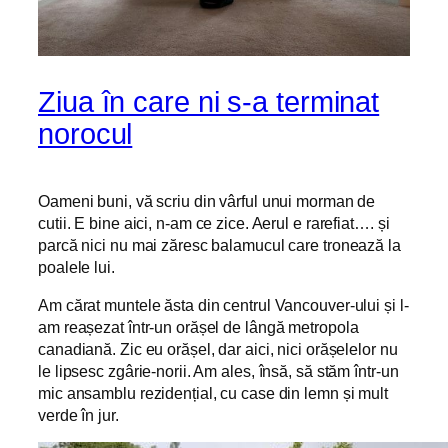
Ziua în care ni s-a terminat
norocul
Oameni buni, vă scriu din vârful unui morman de
cutii. E bine aici, n-am ce zice. Aerul e rarefiat…. și
parcă nici nu mai zăresc balamucul care tronează la
poalele lui.
Am cărat muntele ăsta din centrul Vancouver-ului și l-
am reașezat într-un orășel de lângă metropola
canadiană. Zic eu orășel, dar aici, nici orășelelor nu
le lipsesc zgârie-norii. Am ales, însă, să stăm într-un
mic ansamblu rezidențial, cu case din lemn și mult
verde în jur.