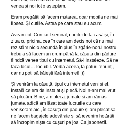
venea și noi tot o așteptam.
Eram pregătiți să facem mutarea, doar mobila ne mai
lipsea. Și cutiile. Astea pe care stau eu acum.
Aveam tot. Contract semnat, cheile de la casă și, în
ziua cu pricina, cea în care am decis noi că nu mai
rezistăm nicio secundă în plus în zgârie-norul nostru,
trebuia să facem un drum până la căsuța din pădure
fiindcă venea tipul cu internetul. Să-l instaleze. Să ne
facă locul… locuibil. Vorba aceea, la paturi renunți,
dar nu poți să trăiești fără internet! :))
Și venirăm la căsuță, tipul cu internetul veni și el,
instală ce era de instalat și plecă. Noi n-am mai vrut
să plecăm. Bine, am plecat jumate și am rămas
jumate, adică am lăsat toate lucrurile cu care
veniserăm aici, în căsuța din pădure și am plecat să
ne facem bagajele adevărate și să revenim hotărâți
să încropim niște culcușuri pe jos. Ca japonezii.