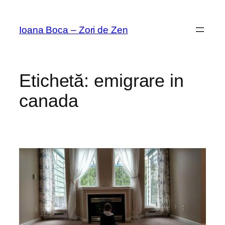
Sari
la
Ioana Boca – Zori de Zen
conținut
Etichetă:
emigrare in
canada