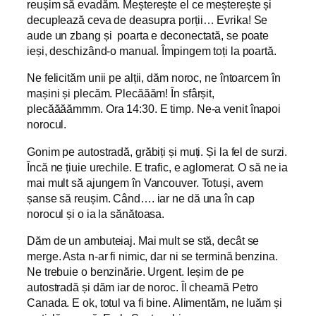
reușim să evadăm. Meșterește el ce meșterește și
decuplează ceva de deasupra porții… Evrika! Se
aude un zbang și poarta e deconectată, se poate
ieși, deschizând-o manual. Împingem toți la poartă.
Ne felicităm unii pe alții, dăm noroc, ne întoarcem în
mașini și plecăm. Plecăăăm! În sfârșit,
plecăăăămmm. Ora 14:30. E timp. Ne-a venit înapoi
norocul.
Gonim pe autostradă, grăbiți și muți. Și la fel de surzi.
Încă ne țiuie urechile. E trafic, e aglomerat. O să ne ia
mai mult să ajungem în Vancouver. Totuși, avem
șanse să reușim. Când…. iar ne dă una în cap
norocul și o ia la sănătoasa.
Dăm de un ambuteiaj. Mai mult se stă, decât se
merge. Asta n-ar fi nimic, dar ni se termină benzina.
Ne trebuie o benzinărie. Urgent. Ieșim de pe
autostradă și dăm iar de noroc. Îl cheamă Petro
Canada. E ok, totul va fi bine. Alimentăm, ne luăm și