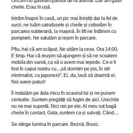
Oricum nu găseam panoul de la alarmă. Dar am găsit
cheile. Erau în ușă.
Intrăm înapoi în casă, un pic mai liniștiți dar la fel de
surzi, ne luăm catrafusele și cheile și coborâm în
parcarea subterană, la mașină. În lift ne întâlnim cu
pompierii. Ne salutăm și ieșim în parcare.
Pfiu, hai că am scăpat. Ne uităm la ceas. Ora 14:00.
E timp. Hai că reușim să ajungem și să ne scoatem
mobila din vamă, ca să o avem mai repede. Ce-o fi
fost în capul nostru cu.. „să dormim pe jos, în stil
minimalist, ca japonezii”. Ei, da, lasă să doarmă ei.
Noi avem paturi!
Îl instalăm pe ăsta micu în scaunul lui și ne punem
centurile. Suntem pregătiți să fugim de aici. Urechile
nu ne mai suportă. Nici noi pe ele. Al meu soț bagă
cheile în contact. Gata, suntem ca și salvați. Când…
Se stinge lumina în parcare. Beznă. Brusc.