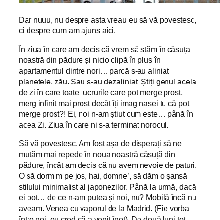
Dar nuuu, nu despre asta vreau eu să vă povestesc,
ci despre cum am ajuns aici.
În ziua în care am decis că vrem să stăm în căsuța
noastră din pădure și nicio clipă în plus în
apartamentul dintre nori… parcă s-au aliniat
planetele, zău. Sau s-au dezaliniat. Știți genul acela
de zi în care toate lucrurile care pot merge prost,
merg infinit mai prost decât îți imaginasei tu că pot
merge prost?! Ei, noi n-am știut cum este… până în
acea Zi. Ziua în care ni s-a terminat norocul.
Să vă povestesc. Am fost așa de disperați să ne
mutăm mai repede în noua noastră căsuță din
pădure, încât am decis că nu avem nevoie de paturi.
O să dormim pe jos, hai, domne’, să dăm o șansă
stilului minimalist al japonezilor. Până la urmă, dacă
ei pot… de ce n-am putea și noi, nu? Mobilă încă nu
aveam. Venea cu vaporul de la Madrid. (Fie vorba
între noi, eu cred că a venit înot). De două luni tot