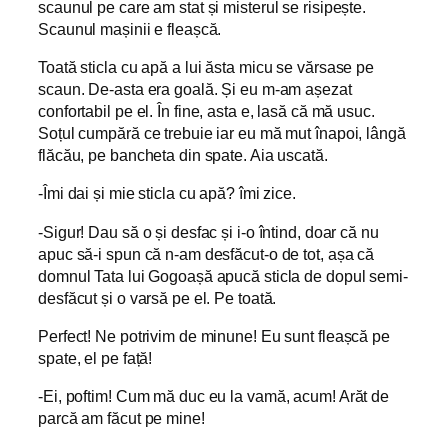
scaunul pe care am stat și misterul se risipește.
Scaunul mașinii e fleașcă.
Toată sticla cu apă a lui ăsta micu se vărsase pe
scaun. De-asta era goală. Și eu m-am așezat
confortabil pe el. În fine, asta e, lasă că mă usuc.
Soțul cumpără ce trebuie iar eu mă mut înapoi, lângă
flăcău, pe bancheta din spate. Aia uscată.
-Îmi dai și mie sticla cu apă? îmi zice.
-Sigur! Dau să o și desfac și i-o întind, doar că nu
apuc să-i spun că n-am desfăcut-o de tot, așa că
domnul Tata lui Gogoașă apucă sticla de dopul semi-
desfăcut și o varsă pe el. Pe toată.
Perfect! Ne potrivim de minune! Eu sunt fleașcă pe
spate, el pe față!
-Ei, poftim! Cum mă duc eu la vamă, acum! Arăt de
parcă am făcut pe mine!