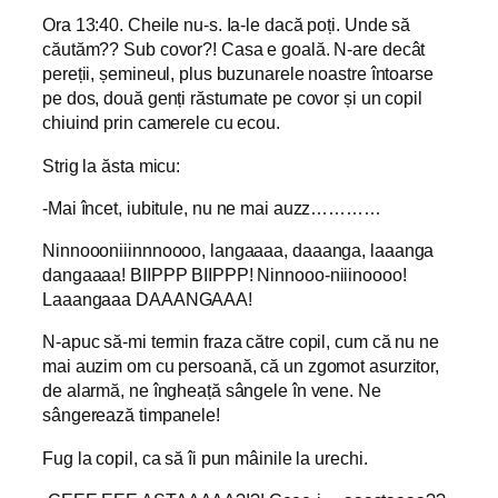
Ora 13:40. Cheile nu-s. Ia-le dacă poți. Unde să
căutăm?? Sub covor?! Casa e goală. N-are decât
pereții, șemineul, plus buzunarele noastre întoarse
pe dos, două genți răsturnate pe covor și un copil
chiuind prin camerele cu ecou.
Strig la ăsta micu:
-Mai încet, iubitule, nu ne mai auzz…………
Ninnoooniiinnnoooo, langaaaa, daaanga, laaanga
dangaaaa! BIIPPP BIIPPP! Ninnooo-niiinoooo!
Laaangaaa DAAANGAAA!
N-apuc să-mi termin fraza către copil, cum că nu ne
mai auzim om cu persoană, că un zgomot asurzitor,
de alarmă, ne îngheață sângele în vene. Ne
sângerează timpanele!
Fug la copil, ca să îi pun mâinile la urechi.