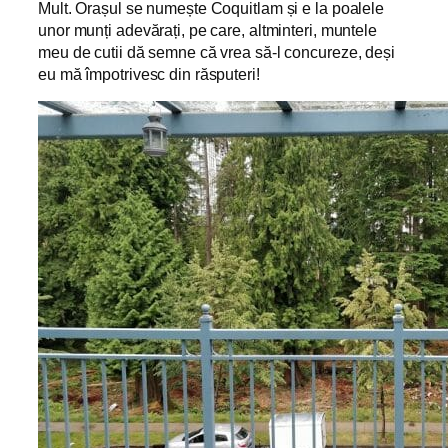
Mult. Orașul se numește Coquitlam și e la poalele
unor munți adevărați, pe care, altminteri, muntele
meu de cutii dă semne că vrea să-l concureze, deși
eu mă împotrivesc din răsputeri!