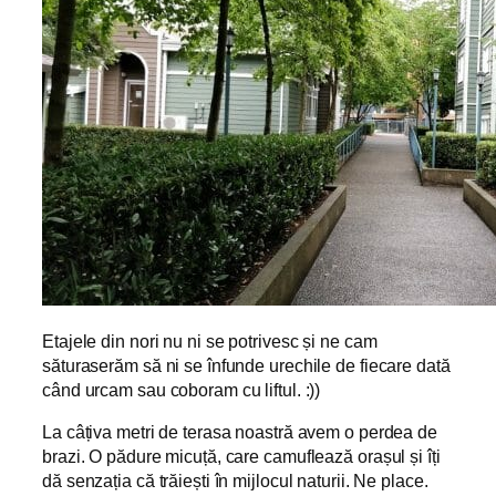
Etajele din nori nu ni se potrivesc și ne cam
săturaserăm să ni se înfunde urechile de fiecare dată
când urcam sau coboram cu liftul. :))
La câțiva metri de terasa noastră avem o perdea de
brazi. O pădure micuță, care camuflează orașul și îți
dă senzația că trăiești în mijlocul naturii. Ne place.