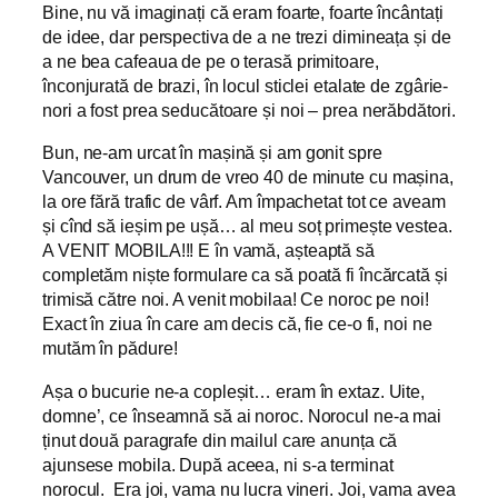
Bine, nu vă imaginați că eram foarte, foarte încântați
de idee, dar perspectiva de a ne trezi dimineața și de
a ne bea cafeaua de pe o terasă primitoare,
înconjurată de brazi, în locul sticlei etalate de zgârie-
nori a fost prea seducătoare și noi – prea nerăbdători.
Bun, ne-am urcat în mașină și am gonit spre
Vancouver, un drum de vreo 40 de minute cu mașina,
la ore fără trafic de vârf. Am împachetat tot ce aveam
și cînd să ieșim pe ușă… al meu soț primește vestea.
A VENIT MOBILA!!! E în vamă, așteaptă să
completăm niște formulare ca să poată fi încărcată și
trimisă către noi. A venit mobilaa! Ce noroc pe noi!
Exact în ziua în care am decis că, fie ce-o fi, noi ne
mutăm în pădure!
Așa o bucurie ne-a copleșit… eram în extaz. Uite,
domne’, ce înseamnă să ai noroc. Norocul ne-a mai
ținut două paragrafe din mailul care anunța că
ajunsese mobila. După aceea, ni s-a terminat
norocul. Era joi, vama nu lucra vineri. Joi, vama avea