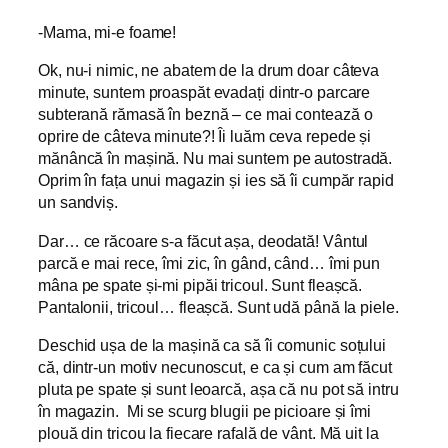
-Mama, mi-e foame!
Ok, nu-i nimic, ne abatem de la drum doar câteva
minute, suntem proaspăt evadați dintr-o parcare
subterană rămasă în beznă – ce mai contează o
oprire de câteva minute?! Îi luăm ceva repede și
mănâncă în mașină. Nu mai suntem pe autostradă.
Oprim în fața unui magazin și ies să îi cumpăr rapid
un sandviș.
Dar… ce răcoare s-a făcut așa, deodată! Vântul
parcă e mai rece, îmi zic, în gând, când… îmi pun
mâna pe spate și-mi pipăi tricoul. Sunt fleașcă.
Pantalonii, tricoul… fleașcă. Sunt udă până la piele.
Deschid ușa de la mașină ca să îi comunic soțului
că, dintr-un motiv necunoscut, e ca și cum am făcut
pluta pe spate și sunt leoarcă, așa că nu pot să intru
în magazin. Mi se scurg blugii pe picioare și îmi
plouă din tricou la fiecare rafală de vânt. Mă uit la