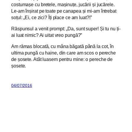
costumașe cu bretele, mașinuțe, jucării și jucărele.
Le-am înșirat pe toate pe canapea și mi-am întrebat
soțul: „Ei, ce zici? Îți place ce am luat?!”
Răspunsul a venit prompt: „Da, sunt super! Și tu nu ți-
ai luat nimic? Ai uitat vreo pungă?”
Am rămas blocată, cu mâna băgată până la cot, în
ultima pungă cu haine, din care am scos o pereche
de șosete. Atât luasem pentru mine: o pereche de
șosete.
04/07/2016