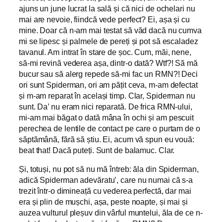
ajuns un june lucrat la sală și că nici de ochelari nu
mai are nevoie, fiindcă vede perfect? Ei, așa și cu
mine. Doar că n-am mai testat să văd dacă nu cumva
mi se lipesc și palmele de pereți și pot să escaladez
tavanul. Am intrat în stare de șoc. Cum, măi, nene,
să-mi revină vederea așa, dintr-o dată?
Wtf?! Să mă
bucur sau să alerg repede să-mi fac un RMN?! Deci
ori sunt Spiderman, ori am pățit ceva, m-am defectat
și m-am reparat în același timp. Clar, Spiderman nu
sunt. Da’ nu eram nici reparată. De frica RMN-ului,
mi-am mai băgat o dată mâna în ochi și am pescuit
perechea de lentile de contact pe care o purtam de o
săptămână, fără să știu. Ei, acum vă spun eu vouă:
beat that! Dacă puteți. Sunt de balamuc. Clar.
Și, totuși, nu pot să nu mă întreb: ăla din Spiderman,
adică Spiderman adevăratu’, care nu numai că s-a
trezit într-o dimineață cu vederea perfectă, dar mai
era și plin de mușchi, așa, peste noapte, și mai și
auzea vulturul pleșuv din vârful muntelui, ăla de ce n-