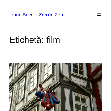
Sari
la
Ioana Boca – Zori de Zen
conținut
Etichetă:
film