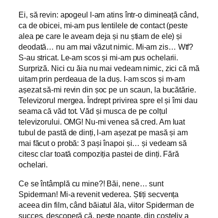
Ei, să revin: apogeul l-am atins într
-o dimineață când,
ca de obicei, mi-am pus lentilele de contact (peste
alea pe care le aveam deja și nu știam de ele) și
deodată… nu am mai văzut nimic. Mi-am zis… Wtf?
S-au stricat. Le-am scos și mi-am pus ochelarii.
Surpriză. Nici cu ăia nu mai vedeam nimic, zici că mă
uitam prin perdeaua de la duș. I-am scos și m-am
așezat să-mi revin din șoc pe un scaun, la bucătărie.
Televizorul mergea. Îndrept privirea spre el și îmi dau
seama că văd tot. Văd și musca de pe colțul
televizorului. OMG! Nu-mi venea să cred. Am luat
tubul de pastă de dinți, l-am așezat pe masă și am
mai făcut o probă: 3 pași înapoi și… și vedeam să
citesc clar toată compoziția pastei de dinți. Fără
ochelari.
Ce se întâmplă cu mine?! Băi, nene… sunt
Spiderman! Mi-a revenit vederea. Știți secvența
aceea din film, când băiatul ăla, viitor Spiderman de
succes, descoperă că, peste noapte, din costeliv a