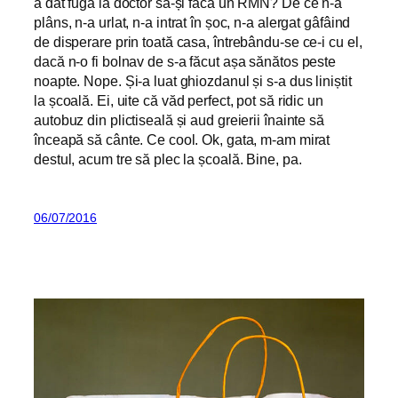
a dat fuga la doctor să-și facă un RMN? De ce n-a
plâns, n-a urlat, n-a intrat în șoc, n-a alergat gâfâind
de disperare prin toată casa, întrebându-se ce-i cu el,
dacă n-o fi bolnav de s-a făcut așa sănătos peste
noapte. Nope. Și-a luat ghiozdanul și s-a dus liniștit
la școală. Ei, uite că văd perfect, pot să ridic un
autobuz din plictiseală și aud greierii înainte să
înceapă să cânte. Ce cool. Ok, gata, m-am mirat
destul, acum tre să plec la școală. Bine, pa.
06/07/2016