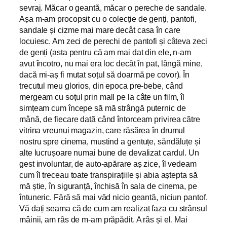
sevraj. Măcar o geantă, măcar o pereche de sandale.
Așa m-am procopsit cu o colecție de genți, pantofi,
sandale și cizme mai mare decât casa în care
locuiesc. Am zeci de perechi de pantofi și câteva zeci
de genți (asta pentru că am mai dat din ele, n-am
avut încotro, nu mai era loc decât în pat, lângă mine,
dacă mi-aș fi mutat soțul să doarmă pe covor). În
trecutul meu glorios, din epoca pre-bebe, când
mergeam cu soțul prin mall pe la câte un film, îl
simțeam cum începe să mă strângă puternic de
mână, de fiecare dată când întorceam privirea către
vitrina vreunui magazin, care răsărea în drumul
nostru spre cinema, mustind a gentuțe, săndăluțe și
alte lucrușoare numai bune de devalizat cardul. Un
gest involuntar, de auto-apărare aș zice, îl vedeam
cum îl treceau toate transpirațiile și abia aștepta să
mă știe, în siguranță, închisă în sala de cinema, pe
întuneric. Fără să mai văd nicio geantă, niciun pantof.
Vă dați seama că de cum am realizat faza cu strânsul
mâinii, am râs de m-am prăpădit. A râs și el. Mai