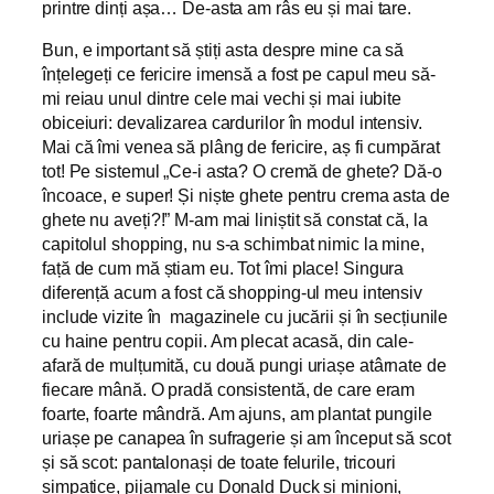
printre dinți așa… De-asta am râs eu și mai tare.
Bun, e important să știți asta despre mine ca să
înțelegeți ce fericire imensă a fost pe capul meu să-
mi reiau unul dintre cele mai vechi și mai iubite
obiceiuri: devalizarea cardurilor în modul intensiv.
Mai că îmi venea să plâng de fericire, aș fi cumpărat
tot! Pe sistemul „Ce-i asta? O cremă de ghete? Dă-o
încoace, e super! Și niște ghete pentru crema asta de
ghete nu aveți?!” M-am mai liniștit să constat că, la
capitolul shopping, nu s-a schimbat nimic la mine,
față de cum mă știam eu. Tot îmi place! Singura
diferență acum a fost că shopping-ul meu intensiv
include vizite în magazinele cu jucării și în secțiunile
cu haine pentru copii. Am plecat acasă, din cale-
afară de mulțumită, cu două pungi uriașe atârnate de
fiecare mână. O pradă consistentă, de care eram
foarte, foarte mândră. Am ajuns, am plantat pungile
uriașe pe canapea în sufragerie și am început să scot
și să scot: pantalonași de toate felurile, tricouri
simpatice, pijamale cu Donald Duck și minioni,