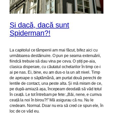
Și dacă, dacă sunt
Spiderman?!
La capitolul ce tâmpenii am mai făcut, bifez aici cu
următoarea destăinuire. O pun pe seama extenuării,
fiindcă trebuie să dau vina pe ceva. O știți pe-aia,
clasica disperare, cu căutatul ochelarilor în timp ce-i
ai pe nas. Ei, bine, eu am dus-o la un alt nivel. Timp
de aproape o săptămână, am purtat două perechi de
lentile de contact, una peste alta. Și mă miram de ce,
pe după-amiază așa, începeam deodată să văd totul
în ceață. Le tot întrebam pe fete: „Băi, nene, e cumva
ceață la noi în birou?!” Mă asigurau că nu. Nu le
credeam. Normal. Doar nu era să cred ce spun ele, în
loc de ce văd eu.