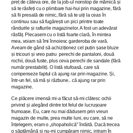
preț de câteva ore, de la job-ul nonstop de mămică și
să te răsfeți cu o plimbare hai-hui prin magazine, fără
să fii presată de nimic, fără să te uiți la ceas în
continuu sau să fugărești un pici printre toate
rândurile și rafturile magazinelor. A fost un adevărat
răsfăț. Plecasem cu o listă foarte clară, în mintea
mea, voiam să îmi înnoiesc garderoba de vară.
Aveam de gând să achiziționez cel puțin șase bluze
și tricouri și vreo patru perechi de pantaloni, două
rochii, două fuste, plus ceva perechi de sandale (fără
număr prestabilit). O listă stufoasă, care să
compenseze faptul că ajung rar prin magazine. Și,
într-un fel, să mă și răzbune.. că ajung rar prin
magazine.
Ce plăcere imensă mi-a făcut să-mi clătesc ochii
privind și alegând dintre tot felul de lucrușoare
frumoase. Eu, care nu mai dădusem prin vreun
magazin de multe, prea multe luni, eu care, să ne
înțelegem, eram o „shopaholică” înrăită. Dacă trecea
o săptămână și nu-mi cumpăram nimic, intram în