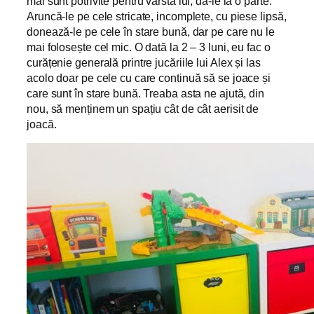
mai sunt potrivite pentru vârsta lui, dă-le la o parte.
Aruncă-le pe cele stricate, incomplete, cu piese lipsă,
donează-le pe cele în stare bună, dar pe care nu le
mai folosește cel mic. O dată la 2 – 3 luni, eu fac o
curățenie generală printre jucăriile lui Alex și las
acolo doar pe cele cu care continuă să se joace și
care sunt în stare bună. Treaba asta ne ajută, din
nou, să menținem un spațiu cât de cât aerisit de
joacă.