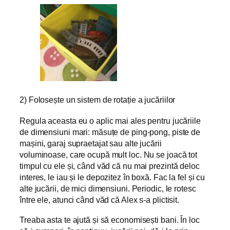
2) Folosește un sistem de rotație a jucăriilor
Regula aceasta eu o aplic mai ales pentru jucăriile
de dimensiuni mari: măsuțe de ping-pong, piste de
mașini, garaj supraetajat sau alte jucării
voluminoase, care ocupă mult loc. Nu se joacă tot
timpul cu ele și, când văd că nu mai prezintă deloc
interes, le iau și le depozitez în boxă. Fac la fel și cu
alte jucării, de mici dimensiuni. Periodic, le rotesc
între ele, atunci când văd că Alex s-a plictisit.
Treaba asta te ajută și să economisești bani. În loc