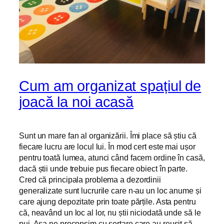
Cum am organizat spațiul de
joacă la noi acasă
Sunt un mare fan al organizării. Îmi place să știu că
fiecare lucru are locul lui. În mod cert este mai ușor
pentru toată lumea, atunci când facem ordine în casă,
dacă știi unde trebuie pus fiecare obiect în parte.
Cred că principala problema a dezordinii
generalizate sunt lucrurile care n-au un loc anume și
care ajung depozitate prin toate părțile. Asta pentru
că, neavând un loc al lor, nu știi niciodată unde să le
pui. Așa ne procopsim cu sertare care au reușit să