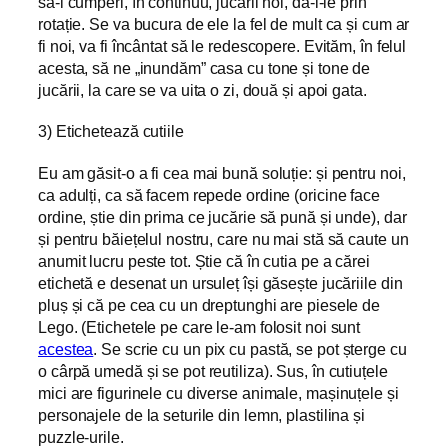
să-i cumperi, în continuu, jucării noi, dă-i-le prin
rotație. Se va bucura de ele la fel de mult ca și cum ar
fi noi, va fi încântat să le redescopere. Evităm, în felul
acesta, să ne „inundăm” casa cu tone și tone de
jucării, la care se va uita o zi, două și apoi gata.
3) Etichetează cutiile
Eu am găsit-o a fi cea mai bună soluție: și pentru noi,
ca adulți, ca să facem repede ordine (oricine face
ordine, știe din prima ce jucărie să pună și unde), dar
și pentru băiețelul nostru, care nu mai stă să caute un
anumit lucru peste tot. Știe că în cutia pe a cărei
etichetă e desenat un ursuleț își găsește jucăriile din
pluș și că pe cea cu un dreptunghi are piesele de
Lego. (Etichetele pe care le-am folosit noi sunt
acestea
. Se scrie cu un pix cu pastă, se pot șterge cu
o cârpă umedă și se pot reutiliza). Sus, în cutiuțele
mici are figurinele cu diverse animale, mașinuțele și
personajele de la seturile din lemn, plastilina și
puzzle-urile.