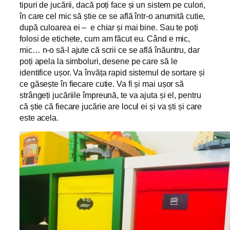
tipuri de jucării, dacă poți face și un sistem pe culori,
în care cel mic să știe ce se află într-o anumită cutie,
după culoarea ei – e chiar și mai bine. Sau te poți
folosi de etichete, cum am făcut eu. Când e mic,
mic… n-o să-l ajute că scrii ce se află înăuntru, dar
poți apela la simboluri, desene pe care să le
identifice ușor. Va învăța rapid sistemul de sortare și
ce găsește în fiecare cutie. Va fi și mai ușor să
strângeți jucăriile împreună, te va ajuta și el, pentru
că știe că fiecare jucărie are locul ei și va ști și care
este acela.