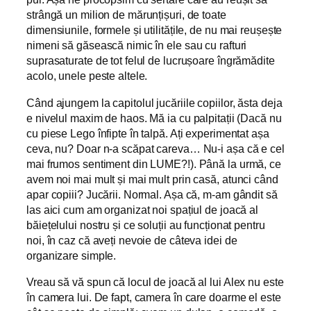
strângă un milion de mărunțișuri, de toate
dimensiunile, formele și utilitățile, de nu mai reușește
nimeni să găsească nimic în ele sau cu rafturi
suprasaturate de tot felul de lucrușoare îngrămădite
acolo, unele peste altele.
Când ajungem la capitolul jucăriile copiilor, ăsta deja
e nivelul maxim de haos. Mă ia cu palpitații (Dacă nu
cu piese Lego înfipte în talpă. Ați experimentat așa
ceva, nu? Doar n-a scăpat careva… Nu-i așa că e cel
mai frumos sentiment din LUME?!). Până la urmă, ce
avem noi mai mult și mai mult prin casă, atunci când
apar copiii? Jucării. Normal. Așa că, m-am gândit să
las aici cum am organizat noi spațiul de joacă al
băiețelului nostru și ce soluții au funcționat pentru
noi, în caz că aveți nevoie de câteva idei de
organizare simple.
Vreau să vă spun că locul de joacă al lui Alex nu este
în camera lui. De fapt, camera în care doarme el este