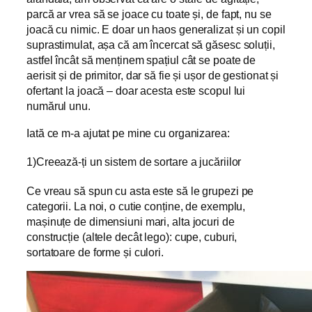
parcă ar vrea să se joace cu toate și, de fapt, nu se
joacă cu nimic. E doar un haos generalizat și un copil
suprastimulat, așa că am încercat să găsesc soluții,
astfel încât să menținem spațiul cât se poate de
aerisit și de primitor, dar să fie și ușor de gestionat și
ofertant la joacă – doar acesta este scopul lui
numărul unu.
Iată ce m-a ajutat pe mine cu organizarea:
1)Creează-ți un sistem de sortare a jucăriilor
Ce vreau să spun cu asta este să le grupezi pe
categorii. La noi, o cutie conține, de exemplu,
mașinuțe de dimensiuni mari, alta jocuri de
construcție (altele decât lego): cupe, cuburi,
sortatoare de forme și culori.