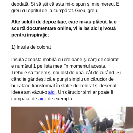
deodată. Și să știi că asta mi-o spun și mie mereu. E
greu cu opritul de la cumpărat. Greu, greu.
Alte soluții de depozitare, care mi-au plăcut, la o
scurtă documentare online, vi le las aici și vouă
pentru inspirație:
1) Insula de colorat
Insula aceasta mobilă cu creioane și cărți de colorat
e numărul 1 pe lista mea, în momentul acesta.
Trebuie să facem și noi rost de una, cât de curând. Și
când te gândești că e pur și simplu un cărucior de
bucătărie transformat în stație de colorat și desenat.
Ideea am văzut-o
aici
. Un cărucior similar poate fi
cumpărat de
aici
, de exemplu.