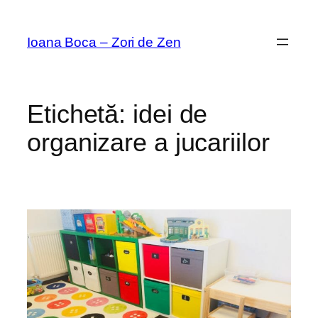
Sari
la
Ioana Boca – Zori de Zen
conținut
Etichetă:
idei de
organizare a jucariilor