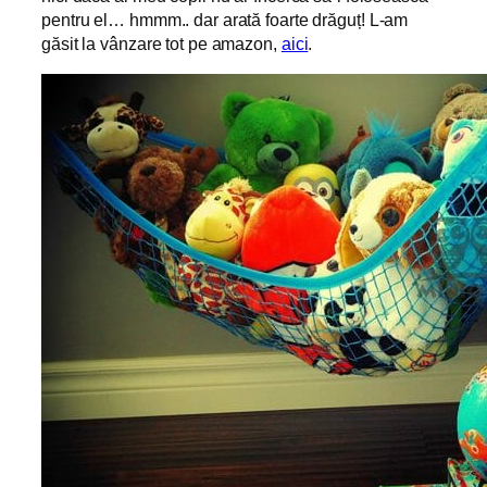
pentru el… hmmm.. dar arată foarte drăguț! L-am
găsit la vânzare tot pe amazon,
aici
.