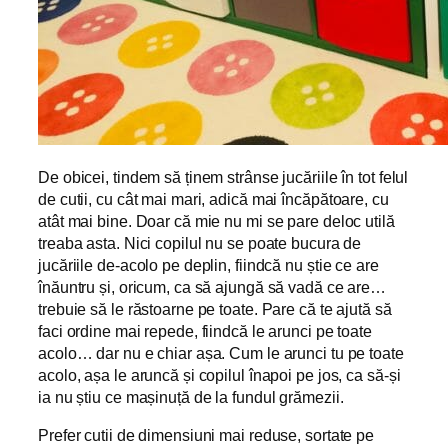
De obicei, tindem să ținem strânse jucăriile în tot felul
de cutii, cu cât mai mari, adică mai încăpătoare, cu
atât mai bine. Doar că mie nu mi se pare deloc utilă
treaba asta. Nici copilul nu se poate bucura de
jucăriile de-acolo pe deplin, fiindcă nu știe ce are
înăuntru și, oricum, ca să ajungă să vadă ce are…
trebuie să le răstoarne pe toate. Pare că te ajută să
faci ordine mai repede, fiindcă le arunci pe toate
acolo… dar nu e chiar așa. Cum le arunci tu pe toate
acolo, așa le aruncă și copilul înapoi pe jos, ca să-și
ia nu știu ce mașinuță de la fundul grămezii.
Prefer cutii de dimensiuni mai reduse, sortate pe