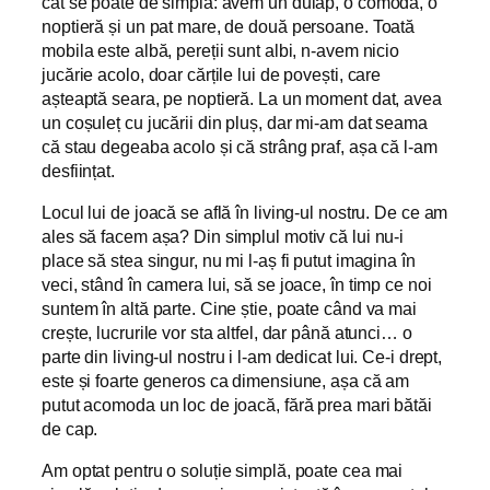
cât se poate de simplă: avem un dulap, o comodă, o
noptieră și un pat mare, de două persoane. Toată
mobila este albă, pereții sunt albi, n-avem nicio
jucărie acolo, doar cărțile lui de povești, care
așteaptă seara, pe noptieră. La un moment dat, avea
un coșuleț cu jucării din pluș, dar mi-am dat seama
că stau degeaba acolo și că strâng praf, așa că l-am
desființat.
Locul lui de joacă se află în living-ul nostru. De ce am
ales să facem așa? Din simplul motiv că lui nu-i
place să stea singur, nu mi l-aș fi putut imagina în
veci, stând în camera lui, să se joace, în timp ce noi
suntem în altă parte. Cine știe, poate când va mai
crește, lucrurile vor sta altfel, dar până atunci… o
parte din living-ul nostru i l-am dedicat lui. Ce-i drept,
este și foarte generos ca dimensiune, așa că am
putut acomoda un loc de joacă, fără prea mari bătăi
de cap.
Am optat pentru o soluție simplă, poate cea mai