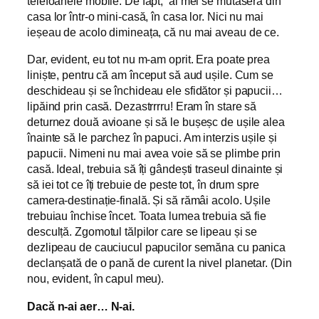
telefoanele mobile. De fapt, ai mei se mutaseră din
casa lor într-o mini-casă, în casa lor. Nici nu mai
ieșeau de acolo dimineața, că nu mai aveau de ce.
Dar, evident, eu tot nu m-am oprit. Era poate prea
liniște, pentru că am început să aud ușile. Cum se
deschideau și se închideau ele sfidător și papucii…
lipăind prin casă. Dezastrrrru! Eram în stare să
deturnez două avioane și să le bușeșc de ușile alea
înainte să le parchez în papuci. Am interzis ușile și
papucii. Nimeni nu mai avea voie să se plimbe prin
casă. Ideal, trebuia să îți gândești traseul dinainte și
să iei tot ce îți trebuie de peste tot, în drum spre
camera-destinație-finală. Și să rămâi acolo. Ușile
trebuiau închise încet. Toata lumea trebuia să fie
desculță. Zgomotul tălpilor care se lipeau și se
dezlipeau de cauciucul papucilor semăna cu panica
declanșată de o pană de curent la nivel planetar. (Din
nou, evident, în capul meu).
Dacă n-ai aer… N-ai.