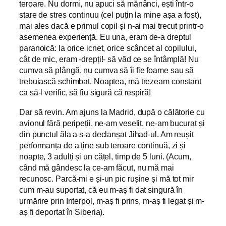
teroare. Nu dormi, nu apuci să mănânci, ești într-o
stare de stres continuu (cel puțin la mine așa a fost),
mai ales dacă e primul copil și n-ai mai trecut printr-o
asemenea experiență. Eu una, eram de-a dreptul
paranoică: la orice icnet, orice scâncet al copilului,
cât de mic, eram -drepți!- să văd ce se întâmplă! Nu
cumva să plângă, nu cumva să îi fie foame sau să
trebuiască schimbat. Noaptea, mă trezeam constant
ca să-l verific, să fiu sigură că respiră!
Dar să revin. Am ajuns la Madrid, după o călătorie cu
avionul fără peripeții, ne-am veselit, ne-am bucurat și
din punctul ăla a s-a declanșat Jihad-ul. Am reușit
performanța de a ține sub teroare continuă, zi și
noapte, 3 adulți și un cățel, timp de 5 luni. (Acum,
când mă gândesc la ce-am făcut, nu mă mai
recunosc. Parcă-mi e și-un pic rușine și mă tot mir
cum m-au suportat, că eu m-aș fi dat singură în
urmărire prin Interpol, m-aș fi prins, m-aș fi legat și m-
aș fi deportat în Siberia).