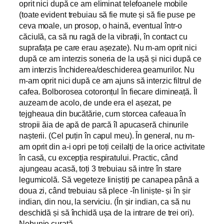
oprit nici după ce am eliminat telefoanele mobile
(toate evident trebuiau să fie mute și să fie puse pe
ceva moale, un prosop, o haină, eventual într-o
căciulă, ca să nu ragă de la vibrații, în contact cu
suprafața pe care erau așezate). Nu m-am oprit nici
după ce am interzis soneria de la ușă și nici după ce
am interzis închiderea/deschiderea geamurilor. Nu
m-am oprit nici după ce am ajuns să interzic filtrul de
cafea. Bolborosea cotoronțul în fiecare dimineață. Îl
auzeam de acolo, de unde era el așezat, pe
tejgheaua din bucătărie, cum storcea cafeaua în
stropii ăia de apă de parcă îl apucaseră chinurile
nașterii. (Cel puțin în capul meu). În general, nu m-
am oprit din a-i opri pe toți ceilalți de la orice activitate
în casă, cu excepția respiratului. Practic, când
ajungeau acasă, toți 3 trebuiau să intre în stare
legumicolă. Să vegeteze liniștiți pe canapea până a
doua zi, când trebuiau să plece -în liniște- și în șir
indian, din nou, la serviciu. (În șir indian, ca să nu
deschidă și să închidă ușa de la intrare de trei ori).
Nebunie curată.