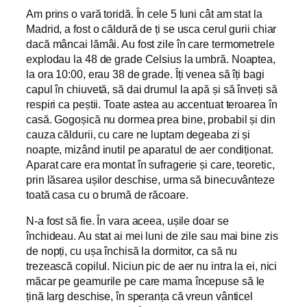
Am prins o vară toridă. În cele 5 luni cât am stat la
Madrid, a fost o căldură de ți se usca cerul gurii chiar
dacă mâncai lămâi. Au fost zile în care termometrele
explodau la 48 de grade Celsius la umbră. Noaptea,
la ora 10:00, erau 38 de grade. Îți venea să îți bagi
capul în chiuvetă, să dai drumul la apă și să înveți să
respiri ca peștii. Toate astea au accentuat teroarea în
casă. Gogoșică nu dormea prea bine, probabil și din
cauza căldurii, cu care ne luptam degeaba zi și
noapte, mizând inutil pe aparatul de aer condiționat.
Aparat care era montat în sufragerie și care, teoretic,
prin lăsarea ușilor deschise, urma să binecuvânteze
toată casa cu o brumă de răcoare.
N-a fost să fie. În vara aceea, ușile doar se
închideau. Au stat ai mei luni de zile sau mai bine zis
de nopți, cu ușa închisă la dormitor, ca să nu
trezească copilul. Niciun pic de aer nu intra la ei, nici
măcar pe geamurile pe care mama începuse să le
țină larg deschise, în speranța că vreun vânticel