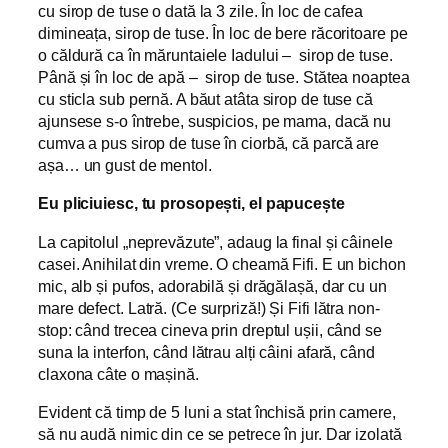
cu sirop de tuse o dată la 3 zile. În loc de cafea
dimineața, sirop de tuse. În loc de bere răcoritoare pe
o căldură ca în măruntaiele Iadului – sirop de tuse.
Până și în loc de apă – sirop de tuse. Stătea noaptea
cu sticla sub pernă. A băut atâta sirop de tuse că
ajunsese s-o întrebe, suspicios, pe mama, dacă nu
cumva a pus sirop de tuse în ciorbă, că parcă are
așa… un gust de mentol.
Eu pliciuiesc, tu prosopești, el papucește
La capitolul „neprevăzute”, adaug la final și câinele
casei. Anihilat din vreme. O cheamă Fifi. E un bichon
mic, alb și pufos, adorabilă și drăgălașă, dar cu un
mare defect. Latră. (Ce surpriză!) Și Fifi lătra non-
stop: când trecea cineva prin dreptul ușii, când se
suna la interfon, când lătrau alți câini afară, când
claxona câte o mașină.
Evident că timp de 5 luni a stat închisă prin camere,
să nu audă nimic din ce se petrece în jur. Dar izolată