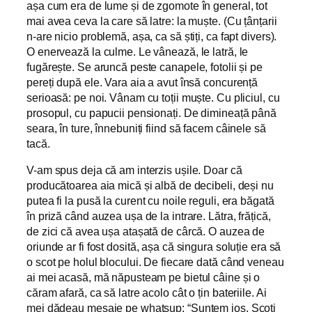
așa cum era de lume și de zgomote în general, tot
mai avea ceva la care să latre: la muște. (Cu țânțarii
n-are nicio problemă, așa, ca să știți, ca fapt divers).
O enervează la culme. Le vânează, le latră, le
fugărește. Se aruncă peste canapele, fotolii și pe
pereți după ele. Vara aia a avut însă concurență
serioasă: pe noi. Vânam cu toții muște. Cu pliciul, cu
prosopul, cu papucii pensionați. De dimineață până
seara, în ture, înnebuniți fiind să facem câinele să
tacă.
V-am spus deja că am interzis ușile. Doar că
producătoarea aia mică și albă de decibeli, deși nu
putea fi la pusă la curent cu noile reguli, era băgată
în priză când auzea ușa de la intrare. Lătra, frățică,
de zici că avea ușa atașată de cârcă. O auzea de
oriunde ar fi fost dosită, așa că singura soluție era să
o scot pe holul blocului. De fiecare dată când veneau
ai mei acasă, mă năpusteam pe bietul câine și o
căram afară, ca să latre acolo cât o țin bateriile. Ai
mei dădeau mesaje pe whatsup: “Suntem jos. Scoți