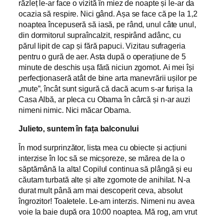
răzleț le-ar face o vizită în miez de noapte și le-ar da
ocazia să respire. Nici gând. Așa se face că pe la 1,2
noaptea începuseră să iasă, pe rând, unul câte unul,
din dormitorul supraîncalzit, respirând adânc, cu
părul lipit de cap și fără papuci. Vizitau sufrageria
pentru o gură de aer. Asta după o operațiune de 5
minute de deschis ușa fără niciun zgomot. Ai mei își
perfecționaseră atât de bine arta manevrării ușilor pe
„mute”, încât sunt sigură că dacă acum s-ar furișa la
Casa Albă, ar pleca cu Obama în cârcă și n-ar auzi
nimeni nimic. Nici măcar Obama.
Julieto, suntem în fața balconului
În mod surprinzător, lista mea cu obiecte și acțiuni
interzise în loc să se micșoreze, se mărea de la o
săptămână la alta! Copilul continua să plângă și eu
căutam turbată alte și alte zgomote de anihilat. N-a
durat mult până am mai descoperit ceva, absolut
îngrozitor! Toaletele. Le-am interzis. Nimeni nu avea
voie la baie după ora 10:00 noaptea. Mă rog, am vrut