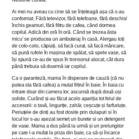
Ai mei nu aveau cu cine să se înțeleagă așa că s-au
conformat. Fără televizor, fără telefoane, fără deschis/
închis geamuri, fără filtru de cafea, când dormea
copilul. Adică din oră în oră. Când se trezea ăsta
micu’ se producea un ambuteiaj în casă. Alergau toți
de colo-colo, căpiați, să facă curat, să facă mâncare,
să pună rufele în mașina de spălat, să spele vase, să
își spună ce-au de spus în tronsonul alocat, cât dura
până trebuia să doarmă iar copilul.
Ca o paranteză, mama în disperare de cauză (că nu
putea sta fără cafea) a mutat filtrul în baie. În baia cu
intrare doar din camera lor, ascunsă după două uși
solide. Curând și-au făcut acolo apariția tot felul de
accesorii: o tavă, lingurițe, zahăr, ceșcuțe și farfuriuțe.
Periuțele de dinți au fost dosite prin dulapuri si în
locul lor s-au așezat semeț un burete si un detergent
de vase. Mama a dus până la urmă și un prelungitor
pe care l-a mufat la priza din baie, ca să-și încarce