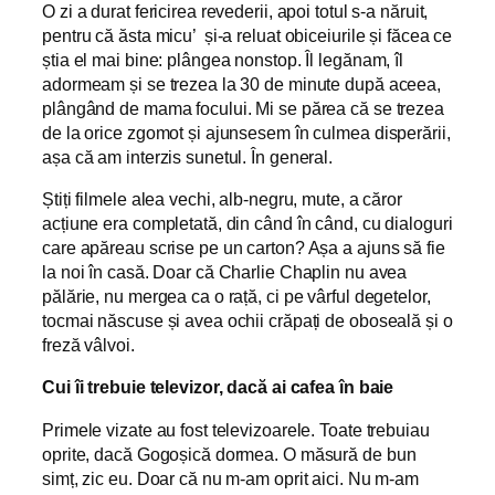
O zi a durat fericirea revederii, apoi totul s-a năruit,
pentru că ăsta micu’ și-a reluat obiceiurile și făcea ce
știa el mai bine: plângea nonstop. Îl legănam, îl
adormeam și se trezea la 30 de minute după aceea,
plângând de mama focului. Mi se părea că se trezea
de la orice zgomot și ajunsesem în culmea disperării,
așa că am interzis sunetul. În general.
Știți filmele alea vechi, alb-negru, mute, a căror
acțiune era completată, din când în când, cu dialoguri
care apăreau scrise pe un carton? Așa a ajuns să fie
la noi în casă. Doar că Charlie Chaplin nu avea
pălărie, nu mergea ca o rață, ci pe vârful degetelor,
tocmai născuse și avea ochii crăpați de oboseală și o
freză vâlvoi.
Cui îi trebuie televizor, dacă ai cafea în baie
Primele vizate au fost televizoarele. Toate trebuiau
oprite, dacă Gogoșică dormea. O măsură de bun
simț, zic eu. Doar că nu m-am oprit aici. Nu m-am