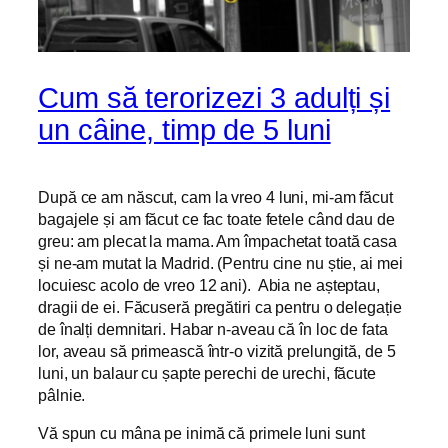
Cum să terorizezi 3 adulți și
un câine, timp de 5 luni
După ce am născut, cam la vreo 4 luni, mi-am făcut
bagajele și am făcut ce fac toate fetele când dau de
greu: am plecat la mama. Am împachetat toată casa
și ne-am mutat la Madrid. (Pentru cine nu știe, ai mei
locuiesc acolo de vreo 12 ani). Abia ne așteptau,
dragii de ei. Făcuseră pregătiri ca pentru o delegație
de înalți demnitari. Habar n-aveau că în loc de fata
lor, aveau să primească într-o vizită prelungită, de 5
luni, un balaur cu șapte perechi de urechi, făcute
pâlnie.
Vă spun cu mâna pe inimă că primele luni sunt