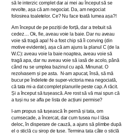
să le interzic complet dar ai mei au început să se
revolte, așa că am negociat. Da, am negociat
folosirea toaletelor. Ce? Nu face toată lumea așa?!
Am început de pe poziții de forță, dar a trebuit să
cedez… Ok, fie, aveau voie la baie. Dar nu aveau
voie să tragă apa! N-a fost chip să îi conving (din
motive evidente), așa că am ajuns la planul C (de la
W.C): aveau voie la baie noaptea, aveau voie să
tragă apa, dar nu aveau voie să iasă de acolo, până
când nu se umplea bazinul cu apă. Minunat. O
rezolvasem și pe asta. N-am apucat, însă, să mă
bucur pe îndelete de super-victoria mea negociată,
că tata mi-a dat complet planurile peste cap. A răcit.
Și a început să tușească. Are rost să vă mai spun că
a tuși nu se afla pe lista de acțiuni permise?
I-am propus să tușească în pernă și tata, om
cumsecade, a încercat, dar cum tusea nu-l lăsa
deloc, în disperare de cauză, a ajuns să plimbe după
el o sticlă cu sirop de tuse. Termina tata câte o sticlă