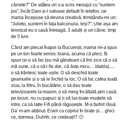
câinele?” De atâtea ori s-a scris mesajul cu “suntem
jos”, încât Dani și-l salvase default în telefon, iar
mama începuse să devina creativă, trimițându-mi un:
“Julieto, suntem în fața balconului. Ieși?”. Uite așa am
terorizat eu o casă întreagă, 3 adulți și un câine, timp
de 5 luni.
Când am plecat înapoi la București, mama mi-a spus
pe un ton foarte serios: Ioana, acuma că pleci, îți
spun ce-o să fac (eu mă gândeam că îmi zice că o să
mă sune, că o să-i fie dor.. că ăsta micu… blabla)….
o să trântesc toate ușile. O să deschid toate
geamurile și o să le închid la loc. O să fac cafea toată
ziua, la filtru, în bucătărie, o să dau toate
televizoarele la maxim, o să merg încălțată prin casă,
pe tocuri, nu cu papuci și o să las toate muștele să
intre, ca să latre Fifi până răgușește. M-a bufnit râsul.
Da’ m-am abținut. Eram cu copilul în brațe și… ghici
ce, dormea. Duhhh, ce credeați!? 🙂