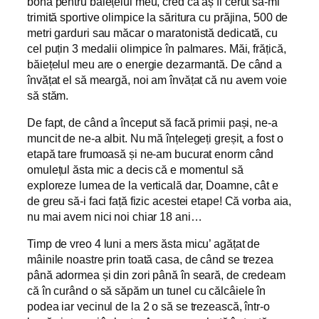
bonă pentru băiețelul meu, cred că aș fi cerut să-mi
trimită sportive olimpice la săritura cu prăjina, 500 de
metri garduri sau măcar o maratonistă dedicată, cu
cel puțin 3 medalii olimpice în palmares. Măi, frățică,
băiețelul meu are o energie dezarmantă. De când a
învățat el să meargă, noi am învățat că nu avem voie
să stăm.
De fapt, de când a început să facă primii pași, ne-a
muncit de ne-a albit. Nu mă înțelegeți greșit, a fost o
etapă tare frumoasă și ne-am bucurat enorm când
omulețul ăsta mic a decis că e momentul să
exploreze lumea de la verticală dar, Doamne, cât e
de greu să-i faci față fizic acestei etape! Că vorba aia,
nu mai avem nici noi chiar 18 ani…
Timp de vreo 4 luni a mers ăsta micu’ agățat de
mâinile noastre prin toată casa, de când se trezea
până adormea și din zori până în seară, de credeam
că în curând o să săpăm un tunel cu călcâiele în
podea iar vecinul de la 2 o să se trezească, într-o