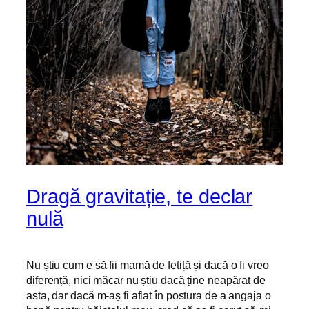
Dragă gravitație, te declar
nulă
Nu știu cum e să fii mamă de fetiță și dacă o fi vreo
diferență, nici măcar nu știu dacă ține neapărat de
asta, dar dacă m-aș fi aflat în postura de a angaja o