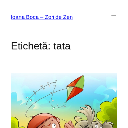
Sari
la
Ioana Boca – Zori de Zen
conținut
Etichetă:
tata