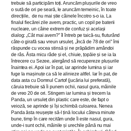
trebuie să participăm toți. Aruncăm plușurile de vreo
o sută de ori pe seară, le aruncăm temeinic, în toate
direcțiile, de nu mai știe câinele încotro s-o ia. La
finalul fiecărei zile avem, practic, un copil pe baterii
nucleare, un câine extrem de confuz și același
dialog: „Cât mai avem?” îl întreb pe taică-su, fluturând
câte-o girafă sau vreun ursuleț. „Încă de 78 de ori” îmi
răspunde cu vocea stinsă și ne prăpădim amândoi
de râs. Ăsta micu râde și el, chiuie, țopăie și se ia la
întrecere cu Sezee, alergând să recupereze plușurile
înaintea ei. Apoi iar în pat, iar aprinde lumina și iar
fuge la mașinuțe ca să le alinieze altfel. Iar în pat, de
data asta cu Domnul Cartof (jucăria lui preferată),
căruia trebuie să îi punem ochii, nasul gura, mâinile
de vreo 20 de ori. Stingem iar lumina și trecem la
Panda, un ursuleț din plastic care este, de fapt o
veioză, se aprinde și își schimbă culoarea. Nenea
Panda ăsta reușește să-l țină locului câteva minute
bune, timp în care recităm unde îi este nasul, gura,
unde-i sunt ochii, mâinile și urechile până nu mai