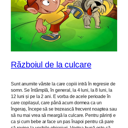
Războiul de la culcare
Sunt anumite vârste la care copiii intră în regresie de
somn. Se întâmplă, în general, la 4 luni, la 8 luni, la
12 luni și pe la 2 ani. E vorba de acele perioade în
care copilașul, care până acum dormea ca un
îngeraș, începe să se trezească frecvent noaptea sau
să nu mai vrea să meargă la culcare. Pentru părinți e
ca și cum bebe ar face un pas înapoi pentru că pare
că revine la vechile obiceiuri. Vestea bună este că