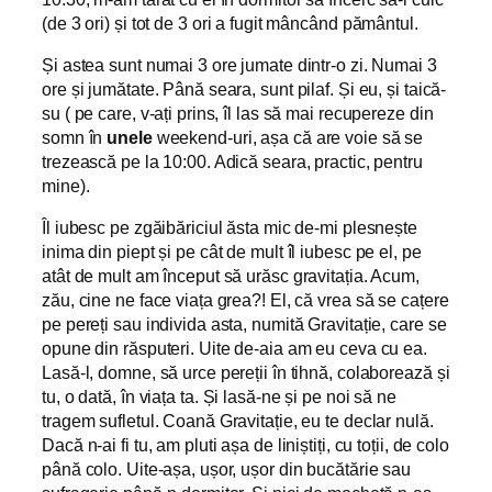
(de 3 ori) și tot de 3 ori a fugit mâncând pământul.
Și astea sunt numai 3 ore jumate dintr-o zi. Numai 3
ore și jumătate. Până seara, sunt pilaf. Și eu, și taică-
su ( pe care, v-ați prins, îl las să mai recupereze din
somn în
unele
weekend-uri, așa că are voie să se
trezească pe la 10:00. Adică seara, practic, pentru
mine).
Îl iubesc pe zgăibăriciul ăsta mic de-mi plesnește
inima din piept și pe cât de mult îl iubesc pe el, pe
atât de mult am început să urăsc gravitația. Acum,
zău, cine ne face viața grea?! El, că vrea să se cațere
pe pereți sau individa asta, numită Gravitație, care se
opune din răsputeri. Uite de-aia am eu ceva cu ea.
Lasă-l, domne, să urce pereții în tihnă, colaborează și
tu, o dată, în viața ta. Și lasă-ne și pe noi să ne
tragem sufletul. Coană Gravitație, eu te declar nulă.
Dacă n-ai fi tu, am pluti așa de liniștiți, cu toții, de colo
până colo. Uite-așa, ușor, ușor din bucătărie sau