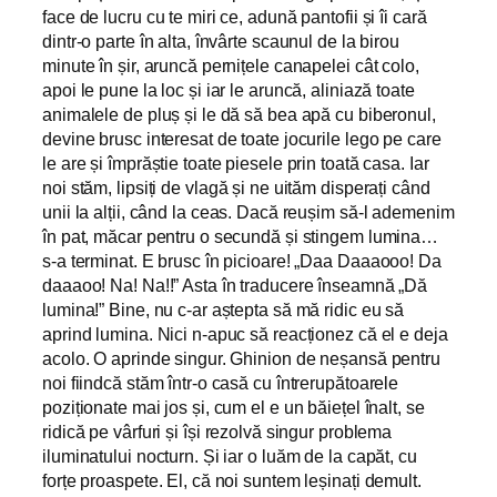
face de lucru cu te miri ce, adună pantofii și îi cară
dintr-o parte în alta, învârte scaunul de la birou
minute în șir, aruncă pernițele canapelei cât colo,
apoi le pune la loc și iar le aruncă, aliniază toate
animalele de pluș și le dă să bea apă cu biberonul,
devine brusc interesat de toate jocurile lego pe care
le are și împrăștie toate piesele prin toată casa. Iar
noi stăm, lipsiți de vlagă și ne uităm disperați când
unii la alții, când la ceas. Dacă reușim să-l ademenim
în pat, măcar pentru o secundă și stingem lumina…
s-a terminat. E brusc în picioare! „Daa Daaaooo! Da
daaaoo! Na! Na!!” Asta în traducere înseamnă „Dă
lumina!” Bine, nu c-ar aștepta să mă ridic eu să
aprind lumina. Nici n-apuc să reacționez că el e deja
acolo. O aprinde singur. Ghinion de neșansă pentru
noi fiindcă stăm într-o casă cu întrerupătoarele
poziționate mai jos și, cum el e un băiețel înalt, se
ridică pe vârfuri și își rezolvă singur problema
iluminatului nocturn. Și iar o luăm de la capăt, cu
forțe proaspete. El, că noi suntem leșinați demult.