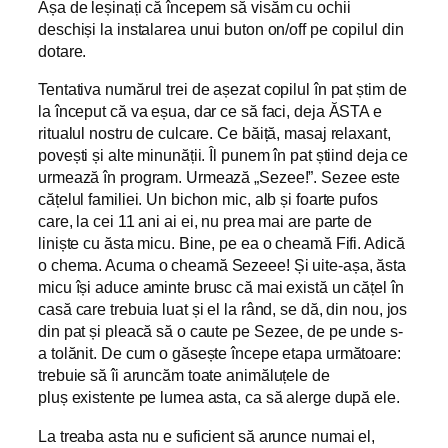
Așa de leșinați că începem să visăm cu ochii
deschiși la instalarea unui buton on/off pe copilul din
dotare.
Tentativa numărul trei de așezat copilul în pat știm de
la început că va eșua, dar ce să faci, deja ĂSTA e
ritualul nostru de culcare. Ce băiță, masaj relaxant,
povești și alte minunății. Îl punem în pat știind deja ce
urmează în program. Urmează „Sezee!”. Sezee este
cățelul familiei. Un bichon mic, alb și foarte pufos
care, la cei 11 ani ai ei, nu prea mai are parte de
liniște cu ăsta micu. Bine, pe ea o cheamă Fifi. Adică
o chema. Acuma o cheamă Sezeee! Și uite-așa, ăsta
micu își aduce aminte brusc că mai există un cățel în
casă care trebuia luat și el la rând, se dă, din nou, jos
din pat și pleacă să o caute pe Sezee, de pe unde s-
a tolănit. De cum o găsește începe etapa următoare:
trebuie să îi aruncăm toate animăluțele de
pluș existente pe lumea asta, ca să alerge după ele.
La treaba asta nu e suficient să arunce numai el,