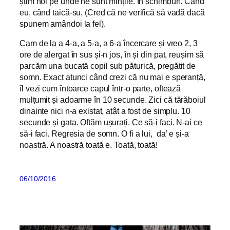
știm noi pe unde ne sunt mințile. În schimburi. Când
eu, când taică-su. (Cred că ne verifică să vadă dacă
spunem amândoi la fel).
Cam de la a 4-a, a 5-a, a 6-a încercare și vreo 2, 3
ore de alergat în sus și-n jos, în și din pat, reușim să
parcăm una bucată copil sub păturică, pregătit de
somn. Exact atunci când crezi că nu mai e speranță,
îl vezi cum întoarce capul într-o parte, oftează
mulțumit și adoarme în 10 secunde. Zici că tărăboiul
dinainte nici n-a existat, atât a fost de simplu. 10
secunde și gata. Oftăm ușurați. Ce să-i faci. N-ai ce
să-i faci. Regresia de somn. O fi a lui, da’ e și-a
noastră. A noastră toată e. Toată, toată!
06/10/2016