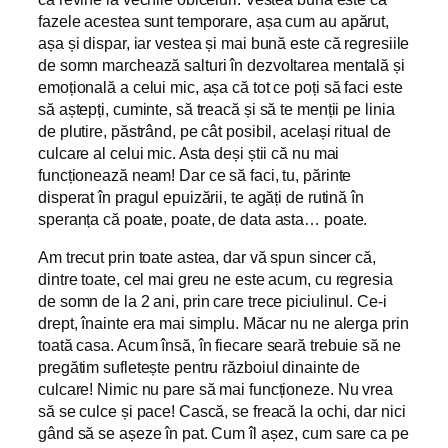
fazele acestea sunt temporare, așa cum au apărut,
așa și dispar, iar vestea și mai bună este că regresiile
de somn marchează salturi în dezvoltarea mentală și
emoțională a celui mic, așa că tot ce poți să faci este
să aștepți, cuminte, să treacă și să te menții pe linia
de plutire, păstrând, pe cât posibil, același ritual de
culcare al celui mic. Asta deși știi că nu mai
funcționează neam! Dar ce să faci, tu, părinte
disperat în pragul epuizării, te agăți de rutină în
speranța că poate, poate, de data asta… poate.
Am trecut prin toate astea, dar vă spun sincer că,
dintre toate, cel mai greu ne este acum, cu regresia
de somn de la 2 ani, prin care trece piciulinul. Ce-i
drept, înainte era mai simplu. Măcar nu ne alerga prin
toată casa. Acum însă, în fiecare seară trebuie să ne
pregătim sufletește pentru războiul dinainte de
culcare! Nimic nu pare să mai funcționeze. Nu vrea
să se culce și pace! Cască, se freacă la ochi, dar nici
gând să se așeze în pat. Cum îl așez, cum sare ca pe