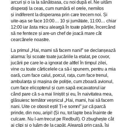
arcuri și o ia la sănătoasa, cu noi după el. Ne uităm
disperați la ceas, cum numără el orele, nemilos
și indiferent la disperarea prin care trecem noi. Și
uite-așa se face 10:00… 10 și jumătate, 11:00… chiar
12:00 iar ăsta micu aleargă în toate părțile, încercând
să ne fenteze și are-un chef de joacă mare cât
cearcănele noastre.
La primul „Hai, mami să facem nani!” se declanșează
alarma: își scoate toate jucăriile la etalat, pe covor,
jucării pe care le-a ignorat de altfel în timpul zilei,
vine cu toate cărticelele ca să-i spunem, pentru a mia
oară, cum face calul, porcul, rața, cum face trenul,
ambulanța și mașina de poliție, cum zboară avionul,
cum face elicopterul și cum sapă excavatorul iar
când pare că s-a mai liniștit și eu, în naivitatea mea,
glăsuiesc temător veșnicul „Hai, mami, hai să facem
nani. Uite ce obosit ești! Ți-e somn!” jur că parcă
prinde, din nou, aripi! (Și nu, tot lapte bea înainte de
culcare. Nu l-am trecut pe Redbull). O zbughește cât
ai clipi și o luăm de la capăt. Aleargă prin casă, își