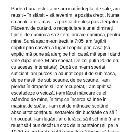
Partea bună este că ne-am mai îndreptat de șale, am
reușit – în sfârșit – să revenim la poziția drepți. Numai
că acolo am rămas. La poziția drepți și pas alergător.
Făceam, de curând, o recapitulare a unei dimineți
tipice, de duminică să zicem, oricare dumincă, pentru
mine. Sună așa: m-am trezit la 7:05, am fugărit
copilul prin casă/m-a fugărit copilul prin casă (să
explic: mă pune să alerg pe hol, ca să mă sperii când
vine după mine. M-am speriat. De cel puțin 20 de ori,
cu aceeași intensitate). După ce m-am speriat
suficient, am purces la adunat copilul de sub masă,
de pe masă, de sub scaune, de pe scaune, l-am
pierdut în draperie și l-am recuperat, l-am oprit să
escaladeze o veioză, i-am făcut mâncare cu el
atârnând de mine, în timp ce încerca să intre în
mașina de spălat, i-am dat de mâncare scoțând
absolut tot conținutul sertarelor din bucătărie ca să îl
țin ocupat, l-am fugărit iar o tură ca să îl schimb (n-am
reușit să-i pun decât un crac de la pantalon) și, pe la
10:30, m-am târât cu el în dormitor să încerc să-l culc