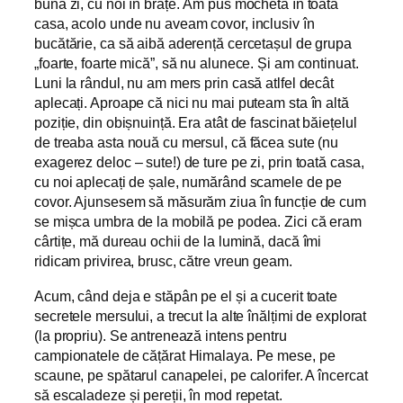
bună zi, cu noi în brațe. Am pus mochetă în toată
casa, acolo unde nu aveam covor, inclusiv în
bucătărie, ca să aibă aderență cercetașul de grupa
„foarte, foarte mică”, să nu alunece. Și am continuat.
Luni la rândul, nu am mers prin casă atlfel decât
aplecați. Aproape că nici nu mai puteam sta în altă
poziție, din obișnuință. Era atât de fascinat băiețelul
de treaba asta nouă cu mersul, că făcea sute (nu
exagerez deloc – sute!) de ture pe zi, prin toată casa,
cu noi aplecați de șale, numărând scamele de pe
covor. Ajunsesem să măsurăm ziua în funcție de cum
se mișca umbra de la mobilă pe podea. Zici că eram
cârtițe, mă dureau ochii de la lumină, dacă îmi
ridicam privirea, brusc, către vreun geam.
Acum, când deja e stăpân pe el și a cucerit toate
secretele mersului, a trecut la alte înălțimi de explorat
(la propriu). Se antrenează intens pentru
campionatele de cățărat Himalaya. Pe mese, pe
scaune, pe spătarul canapelei, pe calorifer. A încercat
să escaladeze și pereții, în mod repetat.