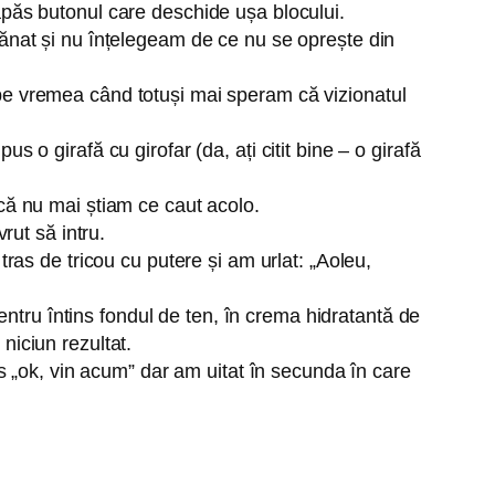
apăs butonul care deschide ușa blocului.
gănat și nu înțelegeam de ce nu se oprește din
 pe vremea când totuși mai speram că vizionatul
 o girafă cu girofar (da, ați citit bine – o girafă
 că nu mai știam ce caut acolo.
rut să intru.
tras de tricou cu putere și am urlat: „Aoleu,
tru întins fondul de ten, în crema hidratantă de
niciun rezultat.
is „ok, vin acum” dar am uitat în secunda în care