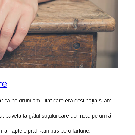
re
ar că pe drum am uitat care era destinația și am
at baveta la gâtul soțului care dormea, pe urmă
iar laptele praf l-am pus pe o farfurie.