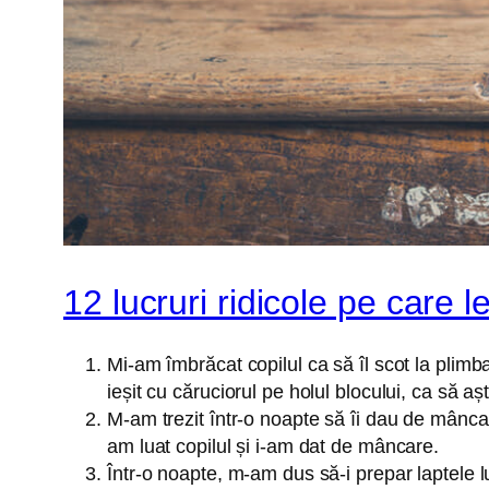
12 lucruri ridicole pe care 
Mi-am îmbrăcat copilul ca să îl scot la plim
ieșit cu căruciorul pe holul blocului, ca să aște
M-am trezit într-o noapte să îi dau de mânca
am luat copilul și i-am dat de mâncare.
Într-o noapte, m-am dus să-i prepar laptele lu