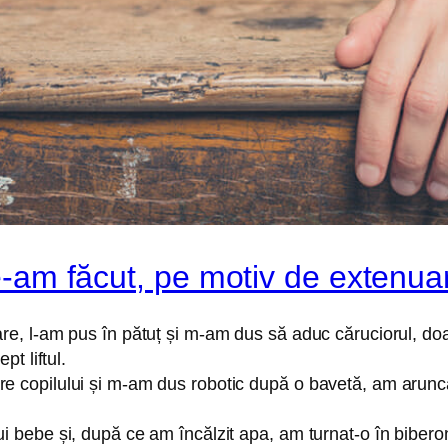
le-am făcut, pe motiv de extenua
bare, l-am pus în pătuț și m-am dus să aduc căruciorul, do
pt liftul.
re copilului și m-am dus robotic după o bavetă, am arunc
i bebe și, după ce am încălzit apa, am turnat-o în biberon 