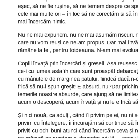
eșec, să ne fie rușine, să ne temem despre ce spu
cele mai multe ori – în loc să ne corectăm și să î
mai încercăm nimic.
Nu ne mai expunem, nu ne mai asumăm riscuri, nu 
care nu vom reuși ce ne-am propus. Dar mai învăță
rămâne la fel, pentru totdeauna. N-am mai evolua
Copiii învață prin încercări și greșeli. Așa reușe
ce-i cu lumea asta în care sunt proaspăt debarcați
cu mânuțele de marginea patului, fiindcă dacă n-o
frică să nu-l spun greșit! E absurd, nu?Dar prichind
temerile noastre absurde, care ajung să ne limiteze
acum o descoperă, acum învață și nu le e frică să în
Și nici nouă, ca adulți, când îi privim pe ei, nu 
privim cu înțelegere, îi încurajăm să continue să î
priviți cu ochi buni atunci când încercăm ceva și