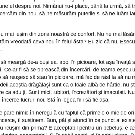
ne el despre noi. Nimănui nu-i place, până la urmă, să tr
ncercăm din nou, să ne măsurăm puterile și să ne luăm iar
mai ieșim din zona noastră de confort. Nu ne mai lăsăm v
m vreodată ceva nou în felul ăsta? Eu zic că nu. Eșecul fa
.
sc să meargă de-a bușilea, apoi în picioare, tot așa învaț
. Ce-ar fi să se oprească din încercări, de teama eșecului
 să reușesc să stau în picioare, mă fac de râs! Ia să nu 
eii aceștia drăgălași sunt ca o foaie albă de hârtie, nu ști
 ca adulți. Sunt mici, iubitori, încrezători și imaculați. N
cerce lucruri noi. Stă în legea firii să fie așa.
ni se pare nimic în neregulă cu faptul că primele o mie de 
ncerce, îi susținem. Bun, păi și atunci în ce punct al exis
 nu reușim din prima? E acceptabil pentru un bebeluș, e ac