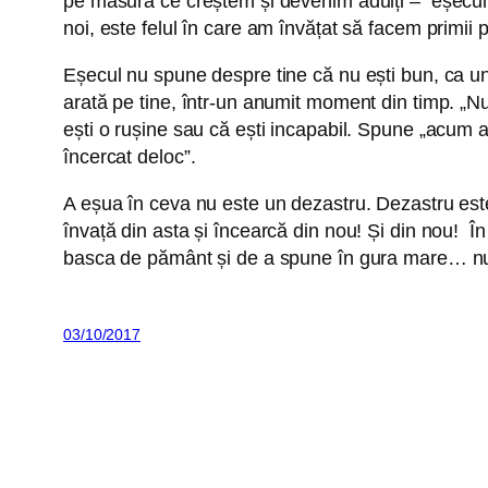
pe măsură ce creștem și devenim adulți – eșecul dev
noi, este felul în care am învățat să facem primii pa
Eșecul nu spune despre tine că nu ești bun, ca un v
arată pe tine, într-un anumit moment din timp. „Nu
ești o rușine sau că ești incapabil. Spune „acum ai
încercat deloc”.
A eșua în ceva nu este un dezastru. Dezastru este 
învață din asta și încearcă din nou! Și din nou! Î
basca de pământ și de a spune în gura mare… nu: 
03/10/2017