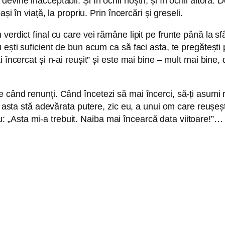
ine inacceptabil. Și în ochii noștri, și în ochii altora. 
și în viață, la propriu. Prin încercări și greșeli.
erdict final cu care vei rămâne lipit pe frunte până la sfâ
 ești suficient de bun acum ca să faci asta, te pregătești
 încercat și n-ai reușit” și este mai bine – mult mai bine,
când renunți. Când încetezi să mai încerci, să-ți asumi ris
n asta stă adevărata putere, zic eu, a unui om care reușeșt
„Asta mi-a trebuit. Naiba mai încearcă data viitoare!”… 