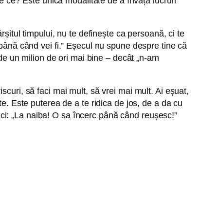
De ce? Este unica modalitate de a învăța lucruri
rșitul timpului, nu te definește ca persoană, ci te
 până când vei fi.” Eșecul nu spune despre tine că
 de un milion de ori mai bine – decât „n-am
curi, să faci mai mult, să vrei mai mult. Ai eșuat,
e. Este puterea de a te ridica de jos, de a da cu
ci: „La naiba! O sa încerc până când reușesc!”