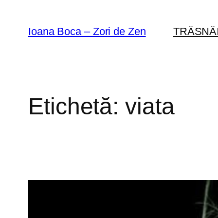
Sari
la
Ioana Boca – Zori de Zen
TRĂSNĂ
conținut
Etichetă:
viata