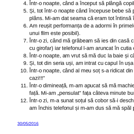
Într-o noapte, când a început să plângă copi
Și, tot într-o noapte când începuse bebe să 
plâns. Mi-am dat seama că eram tot întinsă 
Am reușit performanța de a adormi în primel
unui film este posibil).
Într-o zi, când mă grăbeam să ies din casă ca 
cu girofar) iar telefonul l-am aruncat în cutia 
Într-o noapte, am vrut să mă duc la baie și 
Și, tot din seria uși, am intrat cu capul în u
Într-o noapte, când al meu soț s-a ridicat di
cazi!!!”
Într-o dimineață, m-am apucat să mă machiez
față. Mi-am „pensulat” fața câteva minute bun
Într-o zi, m-a sunat soțul să cobor să-i desc
am închis telefonul și m-am dus să mă spăl 
30/05/2016