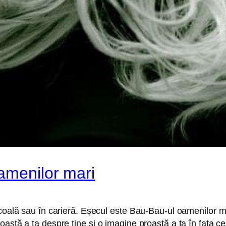
amenilor mari
coală sau în carieră. Eșecul este Bau-Bau-ul oamenilor mari
stă a ta despre tine și o imagine proastă a ta în fața celor