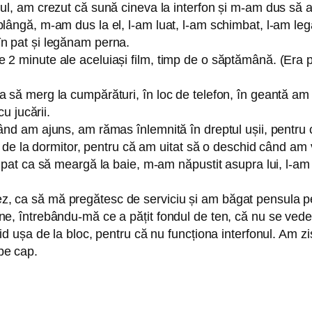
lul, am crezut că sună cineva la interfon și m-am dus să 
plângă, m-am dus la el, l-am luat, l-am schimbat, l-am le
în pat și legănam perna.
e 2 minute ale aceluiași film, timp de o săptămână. (Era
să merg la cumpărături, în loc de telefon, în geantă am pus
cu jucării.
când am ajuns, am rămas înlemnită în dreptul ușii, pentru
șa de la dormitor, pentru că am uitat să o deschid când am v
n pat ca să meargă la baie, m-am năpustit asupra lui, l-am 
, ca să mă pregătesc de serviciu și am băgat pensula pen
e, întrebându-mă ce a pățit fondul de ten, că nu se vede 
hid ușa de la bloc, pentru că nu funcționa interfonul. Am z
pe cap.