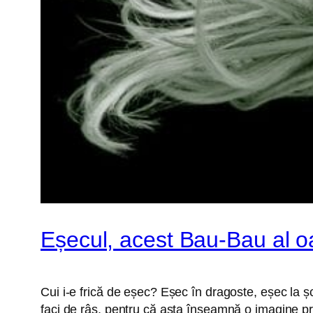
Eșecul, acest Bau-Bau al o
Cui i-e frică de eșec? Eșec în dragoste, eșec la ș
faci de râs, pentru că asta înseamnă o imagine proa