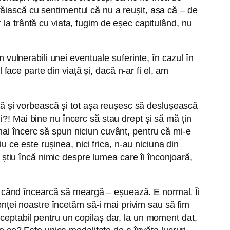
ăiască cu sentimentul că nu a reușit, așa că – de
 la trântă cu viața, fugim de eșec capitulând, nu
ulnerabili unei eventuale suferințe, în cazul în
ce parte din viață și, dacă n-ar fi el, am
ă să și vorbească și tot așa reușesc să deslușească
?! Mai bine nu încerc să stau drept și să mă țin
mai încerc să spun niciun cuvânt, pentru că mi-e
u ce este rușinea, nici frica, n-au niciuna din
u știu încă nimic despre lumea care îi înconjoară,
ori când încearcă să meargă – eșuează. E normal. Îi
tenței noastre încetăm să-i mai privim sau să fim
ceptabil pentru un copilaș dar, la un moment dat,