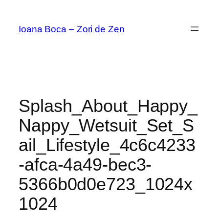
Sari
la
Ioana Boca – Zori de Zen
conținut
Splash_About_Happy_
Nappy_Wetsuit_Set_S
ail_Lifestyle_4c6c4233
-afca-4a49-bec3-
5366b0d0e723_1024x
1024