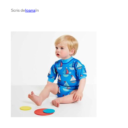
Scris de
Ioana
în