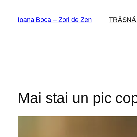
Sari
la
Ioana Boca – Zori de Zen
TRĂSNĂ
conținut
Mai stai un pic cop