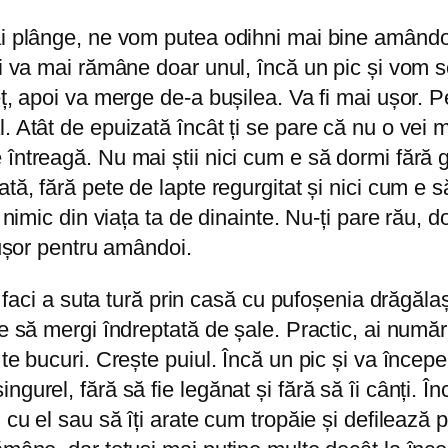
mai plânge, ne vom putea odihni mai bine amând
i va mai rămâne doar unul, încă un pic și vom sc
eț, apoi va merge de-a bușilea. Va fi mai ușor.
. Atât de epuizată încât ți se pare că nu o vei 
ntreagă. Nu mai știi nici cum e să dormi fără gri
ă, fără pete de lapte regurgitat și nici cum e să
 nimic din viața ta de dinainte. Nu-ți pare rău, d
 ușor pentru amândoi.
ce faci a suta tură prin casă cu pufoșenia drăgăl
 e să mergi îndreptată de șale. Practic, ai număr
te bucuri. Crește puiul. Încă un pic și va încep
urel, fără să fie legănat și fără să îi cânți. În
cu el sau să îți arate cum tropăie și defilează p