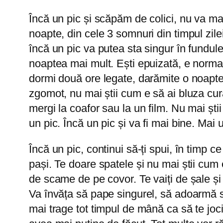
Încă un pic și scăpăm de colici, nu va 
noapte, din cele 3 somnuri din timpul zile
încă un pic va putea sta singur în fundul
noaptea mai mult. Ești epuizată, e normal
dormi două ore legate, darămite o noapte î
zgomot, nu mai știi cum e să ai bluza curat
mergi la coafor sau la un film. Nu mai știi
un pic. Încă un pic și va fi mai bine. Mai
Încă un pic, continui să-ți spui, în timp 
pași. Te doare spatele și nu mai știi cum
de scame de pe covor. Te vaiți de șale și 
Va învăța să pape singurel, să adoarmă sing
mai trage tot timpul de mână ca să te joci 