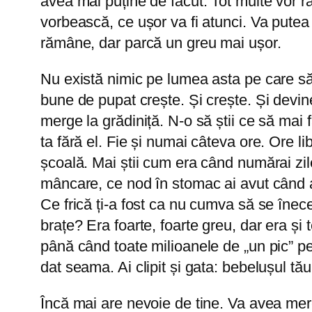
avea mai puține de făcut. Tot multe vor r
vorbească, ce ușor va fi atunci. Va putea s
rămâne, dar parcă un greu mai ușor.
Nu există nimic pe lumea asta pe care să 
bune de pupat crește. Și crește. Și devine
merge la grădiniță. N-o să știi ce să mai fa
ta fără el. Fie și numai câteva ore. Ore li
școală. Mai știi cum era când numărai zil
mâncare, ce nod în stomac ai avut când ai
Ce frică ți-a fost ca nu cumva să se înec
brațe? Era foarte, foarte greu, dar era și 
până când toate milioanele de „un pic” pe 
dat seama. Ai clipit și gata: bebelușul tă
Încă mai are nevoie de tine. Va avea mereu