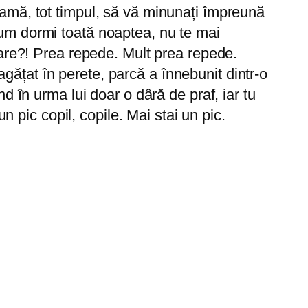
eamă, tot timpul, să vă minunați împreună
cum dormi toată noaptea, nu te mai
 mare?! Prea repede. Mult prea repede.
gățat în perete, parcă a înnebunit dintr-o
nd în urma lui doar o dâră de praf, iar tu
un pic copil, copile. Mai stai un pic.