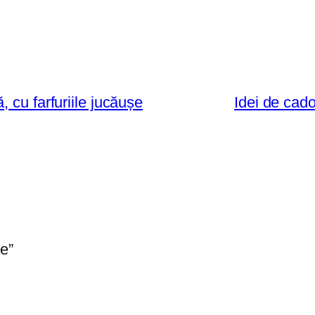
 cu farfuriile jucăușe
Idei de cado
le”