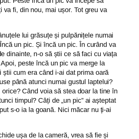
eput. Peste încă un pic va începe să
i va fi, din nou, mai ușor. Tot greu va
nuțele lui grăsuțe și pulpănițele numai
 Încă un pic. Și încă un pic. În curând va
de dinainte, n-o să știi ce să faci cu viața
r. Apoi, peste încă un pic va merge la
 știi cum era când i-ai dat prima oară
cuse până atunci numai gustul laptelui?
 orice? Când voia să stea doar la tine în
tunci timpul? Câți de „un pic” ai așteptat
ut s-o ia la goană. Nici măcar nu ți-ai
chide ușa de la cameră, vrea să fie și