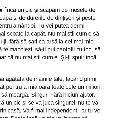
oi. Încă un pic și scăpăm de mesele de
ăpa și de durerile de dințișori și peste
 Pentru amândoi. Tu vei putea dormi
mai scoate la capăt. Nu mai știi cum e să
ji, fără să sari ca arsă la cel mai mic
 te machiezi, să-ți pui pantofii cu toc, să
oar că nu mai știi cum e. Și-ți spui: încă
așă agățată de mâinile tale, făcând primi
at pentru a mia oară toate cele un milion
e să meargă. Singur. Fără niciun ajutor.
că un pic și se va juca singurel, nu te va
rin casă. Va fi mai independent, iar tu vei