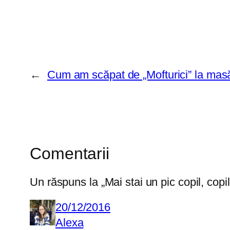
←
Cum am scăpat de „Mofturici” la masă,
Comentarii
Un răspuns la „Mai stai un pic copil, copi
20/12/2016
Alexa