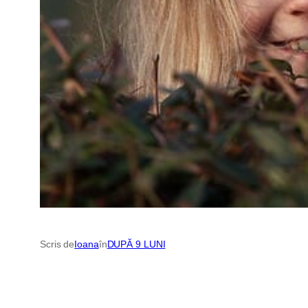
Scris de
Ioana
în
DUPĂ 9 LUNI