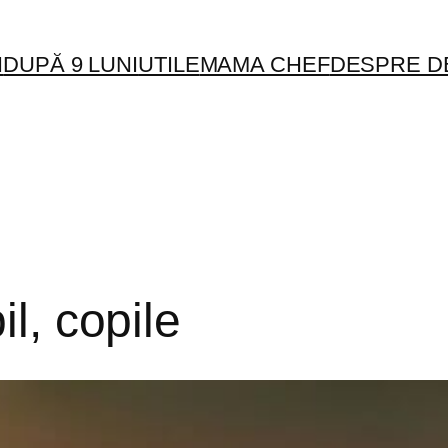
I
DUPĂ 9 LUNI
UTILE
MAMA CHEF
DESPRE D
il, copile