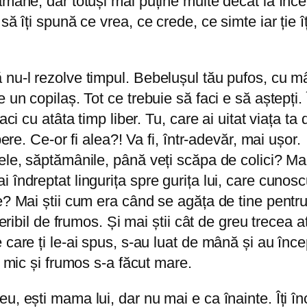
ămâne, dar totuși mai puține multe decât la înc
ă îți spună ce vrea, ce crede, ce simte iar ție îț
nu-l rezolve timpul. Bebelușul tău pufos, cu mâ
 un copilaș. Tot ce trebuie să faci e să aștepți.
ci cu atâta timp liber. Tu, care ai uitat viața ta 
bere. Ce-or fi alea?! Va fi, într-adevăr, mai ușo
ele, săptămânile, până veți scăpa de colici? Mai
 îndreptat lingurița spre gurița lui, care cunos
e? Mai știi cum era când se agăța de tine pentru
teribil de frumos. Și mai știi cât de greu trecea a
care ți le-ai spus, s-au luat de mână și au încep
u mic și frumos s-a făcut mare.
, ești mama lui, dar nu mai e ca înainte. Îți în