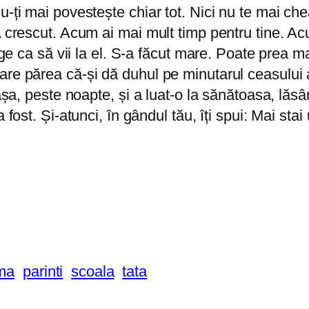
u-ți mai povestește chiar tot. Nici nu te mai ch
A crescut. Acum ai mai mult timp pentru tine. A
ânge ca să vii la el. S-a făcut mare. Poate prea
re părea că-și dă duhul pe minutarul ceasului a
așa, peste noapte, și a luat-o la sănătoasa, lăsâ
fost. Și-atunci, în gândul tău, îți spui: Mai stai 
ma
parinti
scoala
tata