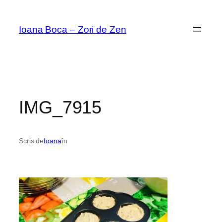
Sari
la
Ioana Boca – Zori de Zen
conținut
IMG_7915
Scris de
Ioana
în