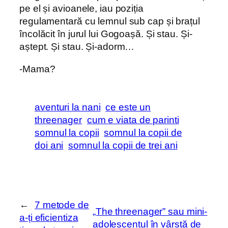
pe el și avioanele, iau poziția
regulamentară cu lemnul sub cap și brațul
încolăcit în jurul lui Gogoașă. Și stau. Și-
aștept. Și stau. Și-adorm…
-Mama?
aventuri la nani
ce este un
threenager
cum e viata de parinti
somnul la copii
somnul la copii de
doi ani
somnul la copii de trei ani
←
7 metode de
„The threenager” sau mini-
a-ți eficientiza
adolescentul în vârstă de