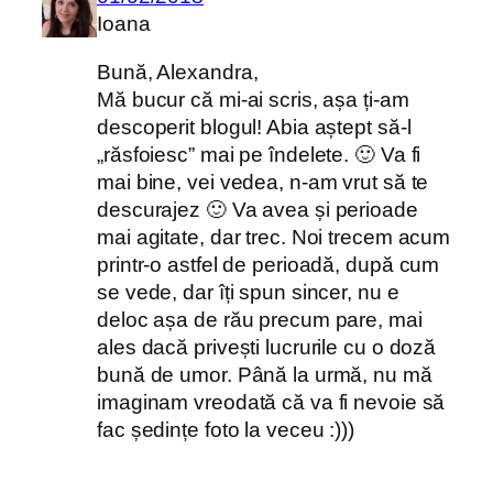
Ioana
Bună, Alexandra,
Mă bucur că mi-ai scris, așa ți-am
descoperit blogul! Abia aștept să-l
„răsfoiesc” mai pe îndelete. 🙂 Va fi
mai bine, vei vedea, n-am vrut să te
descurajez 🙂 Va avea și perioade
mai agitate, dar trec. Noi trecem acum
printr-o astfel de perioadă, după cum
se vede, dar îți spun sincer, nu e
deloc așa de rău precum pare, mai
ales dacă privești lucrurile cu o doză
bună de umor. Până la urmă, nu mă
imaginam vreodată că va fi nevoie să
fac ședințe foto la veceu :)))