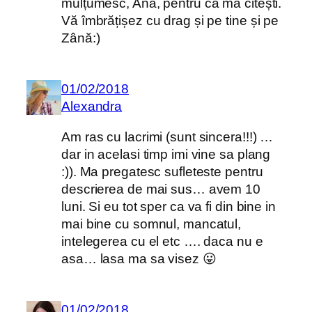
mulțumesc, Ana, pentru că mă citești.
Vă îmbrățișez cu drag și pe tine și pe
Zână:)
01/02/2018
Alexandra
Am ras cu lacrimi (sunt sincera!!!) …
dar in acelasi timp imi vine sa plang
:)). Ma pregatesc sufleteste pentru
descrierea de mai sus… avem 10
luni. Si eu tot sper ca va fi din bine in
mai bine cu somnul, mancatul,
intelegerea cu el etc …. daca nu e
asa… lasa ma sa visez 😛
01/02/2018