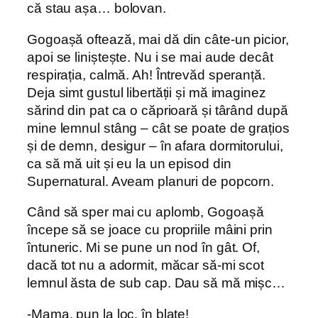
că stau așa… bolovan.
Gogoașă oftează, mai dă din câte-un picior,
apoi se liniștește. Nu i se mai aude decât
respirația, calmă. Ah! Întrevăd speranță.
Deja simt gustul libertății și mă imaginez
sărind din pat ca o căprioară și târând după
mine lemnul stâng – cât se poate de grațios
și de demn, desigur – în afara dormitorului,
ca să mă uit și eu la un episod din
Supernatural. Aveam planuri de popcorn.
Când să sper mai cu aplomb, Gogoașă
începe să se joace cu propriile mâini prin
întuneric. Mi se pune un nod în gât. Of,
dacă tot nu a adormit, măcar să-mi scot
lemnul ăsta de sub cap. Dau să mă mișc…
-Mama, pun la loc, în blațe!