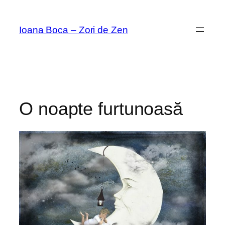
Sari
la
Ioana Boca – Zori de Zen
conținut
O noapte furtunoasă