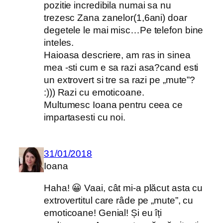
pozitie incredibila numai sa nu
trezesc Zana zanelor(1,6ani) doar
degetele le mai misc…Pe telefon bine
inteles.
Haioasa descriere, am ras in sinea
mea -sti cum e sa razi asa?cand esti
un extrovert si tre sa razi pe „mute”?
:))) Razi cu emoticoane.
Multumesc Ioana pentru ceea ce
impartasesti cu noi.
31/01/2018
Ioana
Haha! 😀 Vaai, cât mi-a plăcut asta cu
extrovertitul care râde pe „mute”, cu
emoticoane! Genial! Și eu îți