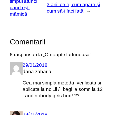
timpul atunci
3 ani: ce e, cum apare și
când ești
cum să-i faci față
→
mămică
Comentarii
6 răspunsuri la „O noapte furtunoasă”
29/01/2018
dana zaharia
Cea mai simpla metoda, verificata si
aplicata la noi..il /ii bagi la somn la 12
..and nobody gets hurt! ??
29/01/2018