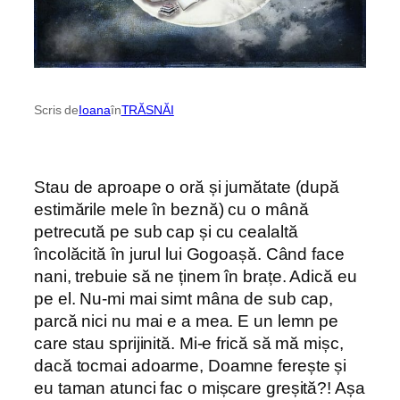
Scris de
Ioana
în
TRĂSNĂI
Stau de aproape o oră și jumătate (după
estimările mele în beznă) cu o mână
petrecută pe sub cap și cu cealaltă
încolăcită în jurul lui Gogoașă. Când face
nani, trebuie să ne ținem în brațe. Adică eu
pe el. Nu-mi mai simt mâna de sub cap,
parcă nici nu mai e a mea. E un lemn pe
care stau sprijinită. Mi-e frică să mă mișc,
dacă tocmai adoarme, Doamne ferește și
eu taman atunci fac o mișcare greșită?! Așa