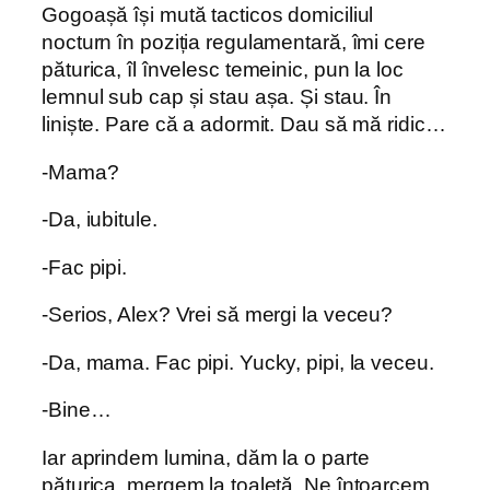
Gogoașă își mută tacticos domiciliul
nocturn în poziția regulamentară, îmi cere
păturica, îl învelesc temeinic, pun la loc
lemnul sub cap și stau așa. Și stau. În
liniște. Pare că a adormit. Dau să mă ridic…
-Mama?
-Da, iubitule.
-Fac pipi.
-Serios, Alex? Vrei să mergi la veceu?
-Da, mama. Fac pipi. Yucky, pipi, la veceu.
-Bine…
Iar aprindem lumina, dăm la o parte
păturica, mergem la toaletă. Ne întoarcem.