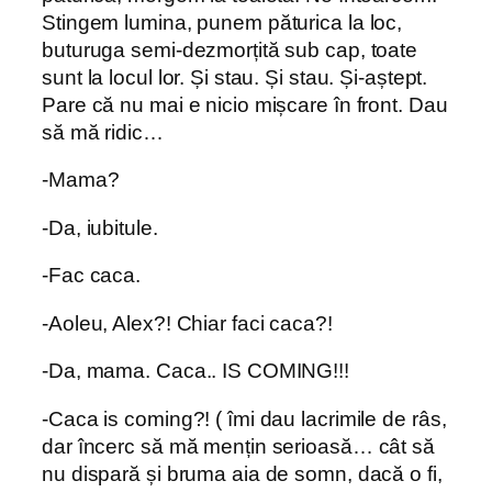
Stingem lumina, punem păturica la loc,
buturuga semi-dezmorțită sub cap, toate
sunt la locul lor. Și stau. Și stau. Și-aștept.
Pare că nu mai e nicio mișcare în front. Dau
să mă ridic…
-Mama?
-Da, iubitule.
-Fac caca.
-Aoleu, Alex?! Chiar faci caca?!
-Da, mama. Caca.. IS COMING!!!
-Caca is coming?! ( îmi dau lacrimile de râs,
dar încerc să mă mențin serioasă… cât să
nu dispară și bruma aia de somn, dacă o fi,