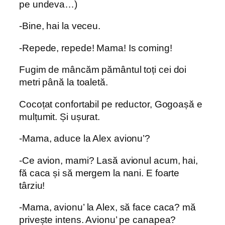
pe undeva…)
-Bine, hai la veceu.
-Repede, repede! Mama! Is coming!
Fugim de mâncăm pământul toți cei doi
metri până la toaletă.
Cocoțat confortabil pe reductor, Gogoașă e
mulțumit. Și ușurat.
-Mama, aduce la Alex avionu’?
-Ce avion, mami? Lasă avionul acum, hai,
fă caca și să mergem la nani. E foarte
târziu!
-Mama, avionu’ la Alex, să face caca? mă
privește intens. Avionu’ pe canapea?