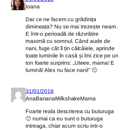
Ioana
Dar ce ne facem cu grădinița
dimineața? Nu se mai trezește neam.
E într-o perioadă de răzvrătire
maximă cu somnul. Când aude de
nani, fuge cât îl țin călcâiele, aprinde
toate luminile în casă și îmi zice pe un
ton foarte surprins: „Uteee, mama! E
lumină! Alex nu face nani!” 🙂
31/01/2018
AnaBananaMilkshakeMama
Foarte reala descrierea cu buturuga
🙂 numai ca eu sunt o buturuga
intreaga, chiar acum scriu intr-o