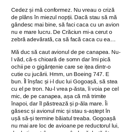
Cedez și mă conformez. Nu vreau o criză
de plâns în miezul nopții. Dacă stau să mă
gândesc mai bine, să faci caca cu un avion
nu e mare lucru. De Crăciun mi-a cerut o
zebră adevărată, ca să facă caca cu ea…
Mă duc să caut avionul de pe canapea. Nu-
l văd, că-s chioară de somn dar îmi pică
ochii pe o gigănțenie care se ițea dintr-o
cutie cu jucării. Hmm, un Boeing 747. E
bun. Îl înșfac și i-l duc lui Gogoașă, să stea
cu el pe tron. Nu-l vrea p-ăsta, îi voia pe cel
mic, de pe canapea, așa că mă trimite
înapoi, dar îl păstrează și p-ăla mare. Îi
găsesc și avionul mic și stau s-aștept în
ușă să-și termine băiatul treaba. Gogoașă
nu mai are loc de avioane pe reductorul lui,