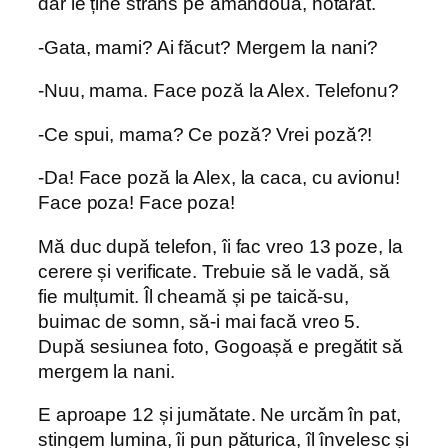
dar le ține strâns pe amândouă, hotărât.
-Gata, mami? Ai făcut? Mergem la nani?
-Nuu, mama. Face poză la Alex. Telefonu?
-Ce spui, mama? Ce poză? Vrei poză?!
-Da! Face poză la Alex, la caca, cu avionu!
Face poza! Face poza!
Mă duc după telefon, îi fac vreo 13 poze, la
cerere și verificate. Trebuie să le vadă, să
fie mulțumit. Îl cheamă și pe taică-su,
buimac de somn, să-i mai facă vreo 5.
După sesiunea foto, Gogoașă e pregătit să
mergem la nani.
E aproape 12 și jumătate. Ne urcăm în pat,
stingem lumina, îi pun păturica, îl învelesc și