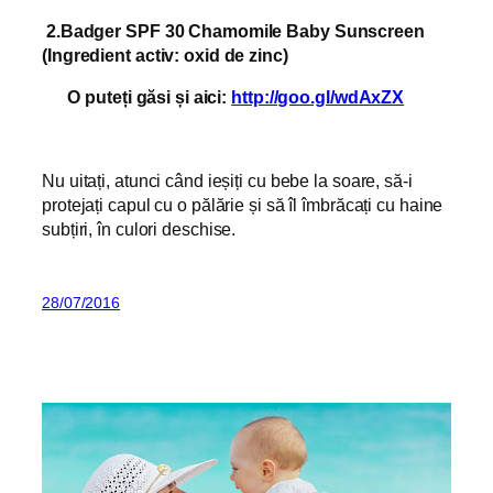
2.Badger SPF 30 Chamomile Baby Sunscreen
(Ingredient activ: oxid de zinc)
O puteți găsi și aici:
http://goo.gl/wdAxZX
Nu uitați, atunci când ieșiți cu bebe la soare, să-i
protejați capul cu o pălărie și să îl îmbrăcați cu haine
subțiri, în culori deschise.
28/07/2016