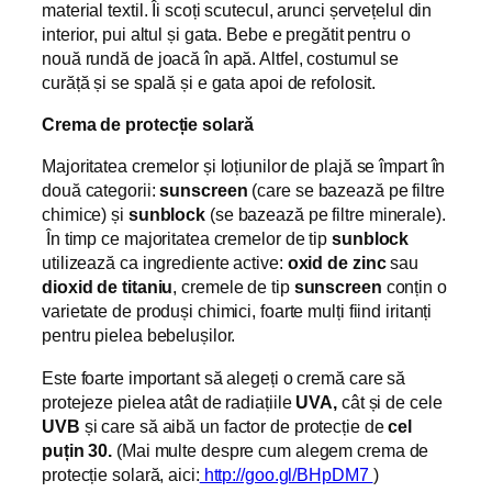
material textil. Îi scoți scutecul, arunci șervețelul din
interior, pui altul și gata. Bebe e pregătit pentru o
nouă rundă de joacă în apă. Altfel, costumul se
curăță și se spală și e gata apoi de refolosit.
Crema de protecție solară
Majoritatea cremelor și loțiunilor de plajă se împart în
două categorii:
sunscreen
(care se bazează pe filtre
chimice) și
sunblock
(se bazează pe filtre minerale).
În timp ce majoritatea cremelor de tip
sunblock
utilizează ca ingrediente active:
oxid de zinc
sau
dioxid de titaniu
, cremele de tip
sunscreen
conțin o
varietate de produși chimici, foarte mulți fiind iritanți
pentru pielea bebelușilor.
Este foarte important să alegeți o cremă care să
protejeze pielea atât de radiațiile
UVA,
cât și de cele
UVB
și care să aibă un factor de protecție de
cel
puțin 30.
(Mai multe despre cum alegem crema de
protecție solară, aici:
http://goo.gl/BHpDM7
)