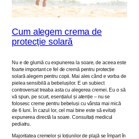
Cum alegem crema de
protecție solară
Nu e de glumă cu expunerea la soare, de aceea este
foarte important ce fel de cremă pentru protecție
solară alegem pentru copii. Mai ales când e vorba de
pielea sensibilă a bebelușilor. E un subiect
controversat treaba asta cu alegerea cremei. Eu o să
vă spun, pe scurt, esențialul și atenție – nu se
folosesc creme pentru bebeluși cu vârsta mai mică
de 6 luni. În cazul lor, cel mai bine este să evitați
expunerea directă la soare. Consultați medicul
pediatru.
Majoritatea cremelor și loțiunilor de plajă se împart în