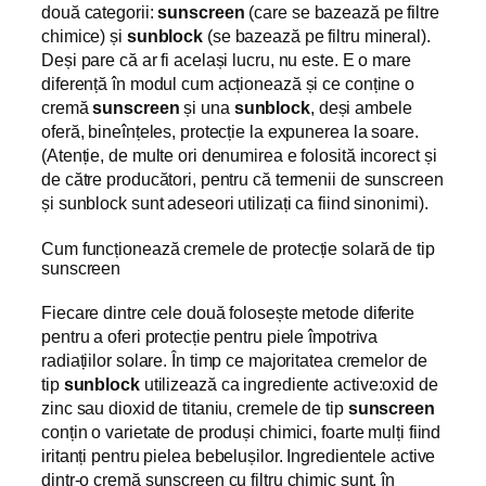
două categorii:
sunscreen
(care se bazează pe filtre
chimice) și
sunblock
(se bazează pe filtru mineral).
Deși pare că ar fi același lucru, nu este. E o mare
diferență în modul cum acționează și ce conține o
cremă
sunscreen
și una
sunblock
, deși ambele
oferă, bineînțeles, protecție la expunerea la soare.
(Atenție, de multe ori denumirea e folosită incorect și
de către producători, pentru că termenii de sunscreen
și sunblock sunt adeseori utilizați ca fiind sinonimi).
Cum funcționează cremele de protecție solară de tip
sunscreen
Fiecare dintre cele două folosește metode diferite
pentru a oferi protecție pentru piele împotriva
radiațiilor solare. În timp ce majoritatea cremelor de
tip
sunblock
utilizează ca ingrediente active:oxid de
zinc sau dioxid de titaniu, cremele de tip
sunscreen
conțin o varietate de produși chimici, foarte mulți fiind
iritanți pentru pielea bebelușilor. Ingredientele active
dintr-o cremă sunscreen cu filtru chimic sunt, în