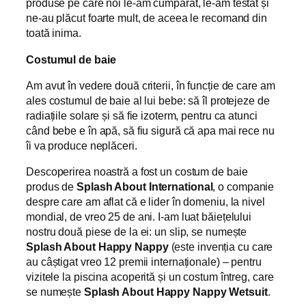
produse pe care noi le-am cumpărat, le-am testat și
ne-au plăcut foarte mult, de aceea le recomand din
toată inima.
Costumul de baie
Am avut în vedere două criterii, în funcție de care am
ales costumul de baie al lui bebe: să îl protejeze de
radiațiile solare și să fie izoterm, pentru ca atunci
când bebe e în apă, să fiu sigură că apa mai rece nu
îi va produce neplăceri.
Descoperirea noastră a fost un costum de baie
produs de
Splash About International
, o companie
despre care am aflat că e lider în domeniu, la nivel
mondial, de vreo 25 de ani. I-am luat băiețelului
nostru două piese de la ei: un slip, se numește
S
plash About Happy Nappy
(este invenția cu care
au câștigat vreo 12 premii internaționale) – pentru
vizitele la piscina acoperită și un costum întreg, care
se numește
Splash About Happy Nappy Wetsuit
.