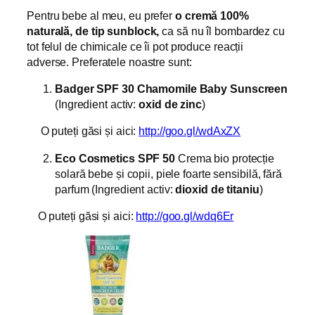
Pentru bebe al meu, eu prefer
o cremă 100%
naturală, de tip sunblock,
ca să nu îl bombardez cu
tot felul de chimicale ce îi pot produce reacții
adverse. Preferatele noastre sunt:
Badger SPF 30 Chamomile Baby Sunscreen
(Ingredient activ:
oxid de zinc
)
O puteți găsi și aici:
http://goo.gl/wdAxZX
Eco Cosmetics SPF 50
Crema bio protecție
solară bebe și copii, piele foarte sensibilă, fără
parfum
(Ingredient activ:
dioxid de titaniu
)
O puteți găsi și aici:
http://goo.gl/wdq6Er