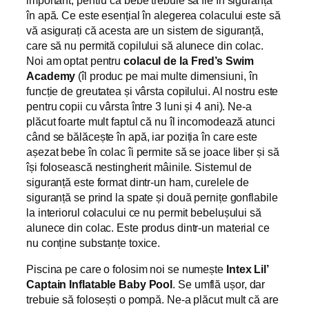
important, pentru că bebe trebuie să fie în siguranță
în apă. Ce este esențial în alegerea colacului este să
vă asigurați că acesta are un sistem de siguranță,
care să nu permită copilului să alunece din colac.
Noi am optat pentru
colacul de la Fred’s Swim
Academy
(îl produc pe mai multe dimensiuni, în
funcție de greutatea și vârsta copilului. Al nostru este
pentru copii cu vârsta între 3 luni și 4 ani). Ne-a
plăcut foarte mult faptul că nu îl incomodează atunci
când se bălăcește în apă, iar poziția în care este
așezat bebe în colac îi permite să se joace liber și să
își folosească nestingherit mâinile. Sistemul de
siguranță este format dintr-un ham, curelele de
siguranță se prind la spate și două pernițe gonflabile
la interiorul colacului ce nu permit bebelușului să
alunece din colac. Este produs dintr-un material ce
nu conține substanțe toxice.
Piscina pe care o folosim noi se numește
Intex Lil’
Captain Inflatable Baby Pool
. Se umflă ușor, dar
trebuie să folosești o pompă. Ne-a plăcut mult că are