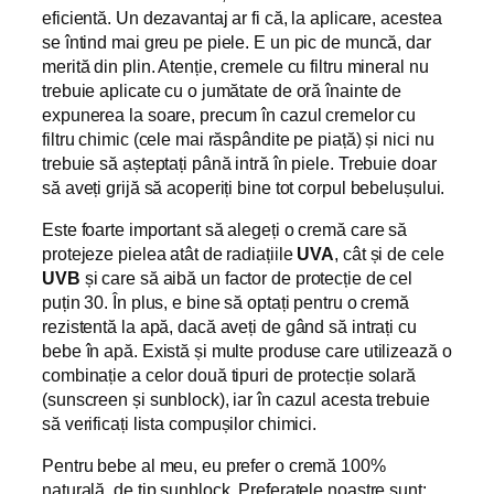
eficientă. Un dezavantaj ar fi că, la aplicare, acestea
se întind mai greu pe piele. E un pic de muncă, dar
merită din plin. Atenție, cremele cu filtru mineral nu
trebuie aplicate cu o jumătate de oră înainte de
expunerea la soare, precum în cazul cremelor cu
filtru chimic (cele mai răspândite pe piață) și nici nu
trebuie să așteptați până intră în piele. Trebuie doar
să aveți grijă să acoperiți bine tot corpul bebelușului.
Este foarte important să alegeți o cremă care să
protejeze pielea atât de radiațiile
UVA
, cât și de cele
UVB
și care să aibă un factor de protecție de cel
puțin 30. În plus, e bine să optați pentru o cremă
rezistentă la apă, dacă aveți de gând să intrați cu
bebe în apă. Există și multe produse care utilizează o
combinație a celor două tipuri de protecție solară
(sunscreen și sunblock), iar în cazul acesta trebuie
să verificați lista compușilor chimici.
Pentru bebe al meu, eu prefer o cremă 100%
naturală, de tip sunblock. Preferatele noastre sunt: