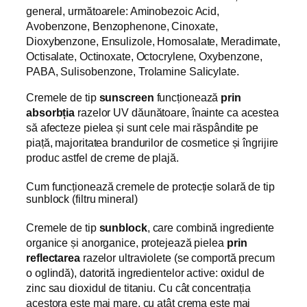
general, următoarele: Aminobezoic Acid,
Avobenzone, Benzophenone, Cinoxate,
Dioxybenzone, Ensulizole, Homosalate, Meradimate,
Octisalate, Octinoxate, Octocrylene, Oxybenzone,
PABA, Sulisobenzone, Trolamine Salicylate.
Cremele de tip
sunscreen
funcționează
prin
absorbția
razelor UV dăunătoare, înainte ca acestea
să afecteze pielea și sunt cele mai răspândite pe
piață, majoritatea brandurilor de cosmetice și îngrijire
produc astfel de creme de plajă.
Cum funcționează cremele de protecție solară de tip
sunblock (filtru mineral)
Cremele de tip
sunblock
, care combină ingrediente
organice și anorganice, protejează pielea
prin
reflectarea
razelor ultraviolete (se comportă precum
o oglindă), datorită ingredientelor active: oxidul de
zinc sau dioxidul de titaniu. Cu cât concentrația
acestora este mai mare, cu atât crema este mai