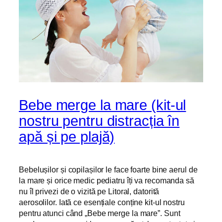
Bebe merge la mare (kit-ul
nostru pentru distracția în
apă și pe plajă)
Bebelușilor și copilașilor le face foarte bine aerul de
la mare și orice medic pediatru îți va recomanda să
nu îl privezi de o vizită pe Litoral, datorită
aerosolilor.
Iată ce esențiale conține kit-ul nostru
pentru atunci când „Bebe merge la mare”. Sunt