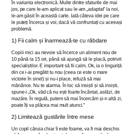
în varianta electronică. Multe dintre sfaturile de mai
jos, pe care le-am aplicat sau le-am „adaptat” la noi,
le-am găsit în această carte. Iată câteva idei pe care
le puteți încerca și voi, dacă vă confruntați cu aceeași
problemă.
1) Fii calm și înarmează-te cu răbdare
Copiii mici au nevoie să încerce un aliment nou de
10 până la 15 ori, până să ajungă să le placă, potrivit
specialiștilor. E important să fii calm. Ok, ia o linguriță
din ce i-ai pregătit tu nou (ceea ce este o mare
victorie în sine!) și nu-i place, refuză să mai
mănânce. Nu te alarma. În loc să insiști și să insiști,
spune-i „Ok, văd că nu ești foarte încântat, astăzi, de
mazăre. În regulă, putem să mai încercăm și-n altă zi,
poate îți va plăcea mai mult atunci.”
2) Limitează gustările între mese
Un copil căruia chiar îi este foame, va fi mai deschis