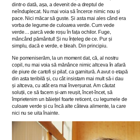
dintr-o dată, așa, a devenit de-a dreptul de
neînduplecat. Nu mai voia să încerce nimic nou și
pace. Nici măcar să guste. Și asta mai ales când era
vorba de legume de culoarea verde. Cum vede
verde… parcă vede roșu în fața ochilor. Fuge,
mâncând pământul! Și nu înțeleg de ce. Pur și
simplu, dacă e verde, e bleah. Din principiu.
Ne pomeniserăm, la un moment dat, că, al nostru
copil, nu mai voia să mănânce nimic altceva în afară
de piure de cartofi și pilaf, ca garnitură. A avut o etapă
din asta teribilă și, cu cât insistam mai mult să-i dau
și altceva, cu atât era mai înverșunat. Am căutat
soluții, ce să facem și-am reușit, încet-încet, să
împrietenim un băiețel foarte reticent, cu legumele de
culoare verde și cu încă alte câteva alimente, la care
nici nu se uita înainte.