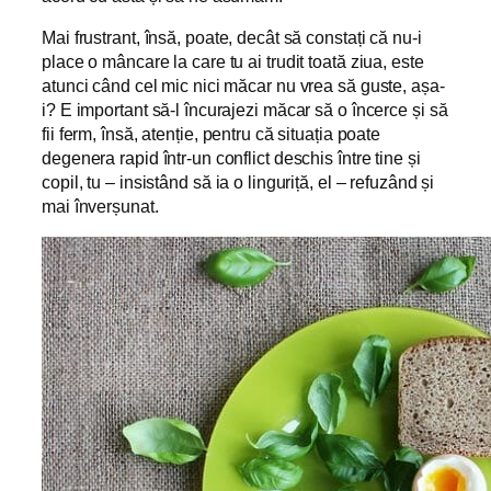
Mai frustrant, însă, poate, decât să constați că nu-i
place o mâncare la care tu ai trudit toată ziua, este
atunci când cel mic nici măcar nu vrea să guste, așa-
i? E important să-l încurajezi măcar să o încerce și să
fii ferm, însă, atenție, pentru că situația poate
degenera rapid într-un conflict deschis între tine și
copil, tu – insistând să ia o linguriță, el – refuzând și
mai înverșunat.