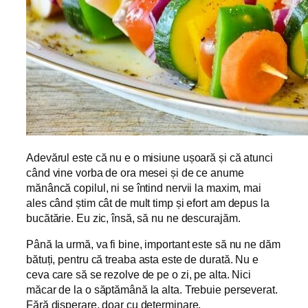
Adevărul este că nu e o misiune ușoară și că atunci
când vine vorba de ora mesei și de ce anume
mănâncă copilul, ni se întind nervii la maxim, mai
ales când știm cât de mult timp și efort am depus la
bucătărie. Eu zic, însă, să nu ne descurajăm.
Până la urmă, va fi bine, important este să nu ne dăm
bătuți, pentru că treaba asta este de durată. Nu e
ceva care să se rezolve de pe o zi, pe alta. Nici
măcar de la o săptămână la alta. Trebuie perseverat.
Fără disperare, doar cu determinare.