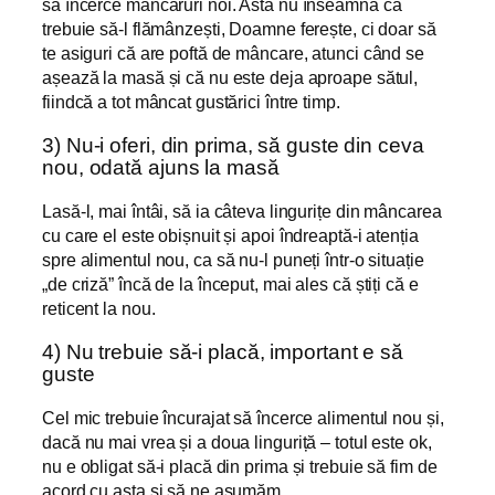
să încerce mâncăruri noi. Asta nu înseamnă că
trebuie să-l flămânzești, Doamne ferește, ci doar să
te asiguri că are poftă de mâncare, atunci când se
așează la masă și că nu este deja aproape sătul,
fiindcă a tot mâncat gustărici între timp.
3) Nu-i oferi, din prima, să guste din ceva
nou, odată ajuns la masă
Lasă-l, mai întâi, să ia câteva lingurițe din mâncarea
cu care el este obișnuit și apoi îndreaptă-i atenția
spre alimentul nou, ca să nu-l puneți într-o situație
„de criză” încă de la început, mai ales că știți că e
reticent la nou.
4) Nu trebuie să-i placă, important e să
guste
Cel mic trebuie încurajat să încerce alimentul nou și,
dacă nu mai vrea și a doua linguriță – totul este ok,
nu e obligat să-i placă din prima și trebuie să fim de
acord cu asta și să ne asumăm.