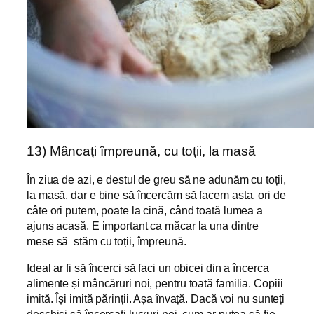
13) Mâncați împreună, cu toții, la masă
În ziua de azi, e destul de greu să ne adunăm cu toții,
la masă, dar e bine să încercăm să facem asta, ori de
câte ori putem, poate la cină, când toată lumea a
ajuns acasă. E important ca măcar la una dintre
mese să stăm cu toții, împreună.
Ideal ar fi să încerci să faci un obicei din a încerca
alimente și mâncăruri noi, pentru toată familia. Copiii
imită. Își imită părinții. Așa învață. Dacă voi nu sunteți