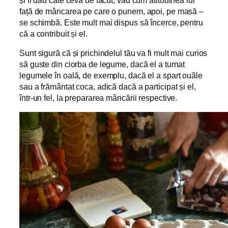
și îi dau câte ceva de făcut, văd cum atitudinea lui
față de mâncarea pe care o punem, apoi, pe masă –
se schimbă. Este mult mai dispus să încerce, pentru
că a contribuit și el.
Sunt sigură că și prichindelul tău va fi mult mai curios
să guste din ciorba de legume, dacă el a turnat
legumele în oală, de exemplu, dacă el a spart ouăle
sau a frământat coca, adică dacă a participat și el,
într-un fel, la prepararea mâncării respective.