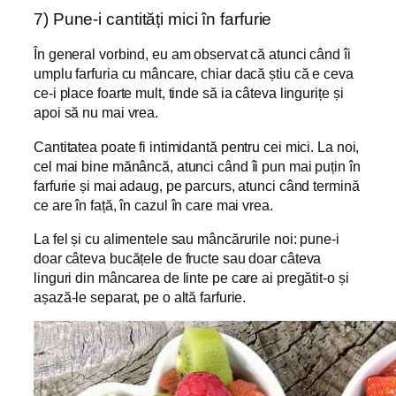
7) Pune-i cantități mici în farfurie
În general vorbind, eu am observat că atunci când îi
umplu farfuria cu mâncare, chiar dacă știu că e ceva
ce-i place foarte mult, tinde să ia câteva lingurițe și
apoi să nu mai vrea.
Cantitatea poate fi intimidantă pentru cei mici. La noi,
cel mai bine mănâncă, atunci când îi pun mai puțin în
farfurie și mai adaug, pe parcurs, atunci când termină
ce are în față, în cazul în care mai vrea.
La fel și cu alimentele sau mâncărurile noi: pune-i
doar câteva bucățele de fructe sau doar câteva
linguri din mâncarea de linte pe care ai pregătit-o și
așază-le separat, pe o altă farfurie.