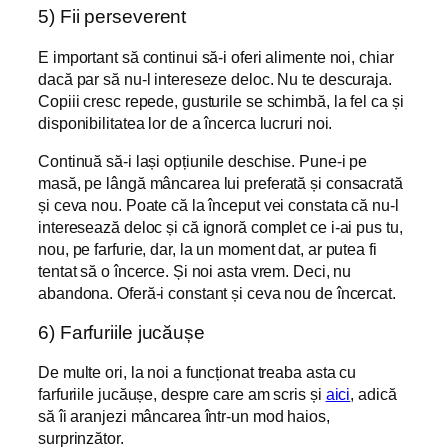
5) Fii perseverent
E important să continui să-i oferi alimente noi, chiar
dacă par să nu-l intereseze deloc. Nu te descuraja.
Copiii cresc repede, gusturile se schimbă, la fel ca și
disponibilitatea lor de a încerca lucruri noi.
Continuă să-i lași opțiunile deschise. Pune-i pe
masă, pe lângă mâncarea lui preferată și consacrată
și ceva nou. Poate că la început vei constata că nu-l
interesează deloc și că ignoră complet ce i-ai pus tu,
nou, pe farfurie, dar, la un moment dat, ar putea fi
tentat să o încerce. Și noi asta vrem. Deci, nu
abandona. Oferă-i constant și ceva nou de încercat.
6) Farfuriile jucăușe
De multe ori, la noi a funcționat treaba asta cu
farfuriile jucăușe, despre care am scris și
aici
, adică
să îi aranjezi mâncarea într-un mod haios,
surprinzător.