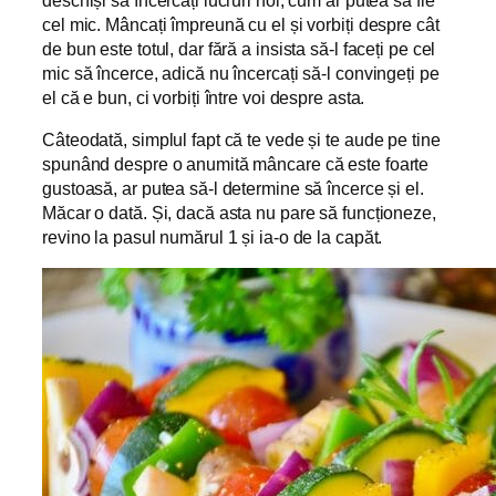
deschiși să încercați lucruri noi, cum ar putea să fie
cel mic. Mâncați împreună cu el și vorbiți despre cât
de bun este totul, dar fără a insista să-l faceți pe cel
mic să încerce, adică nu încercați să-l convingeți pe
el că e bun, ci vorbiți între voi despre asta.
Câteodată, simplul fapt că te vede și te aude pe tine
spunând despre o anumită mâncare că este foarte
gustoasă, ar putea să-l determine să încerce și el.
Măcar o dată. Și, dacă asta nu pare să funcționeze,
revino la pasul numărul 1 și ia-o de la capăt.