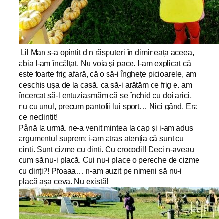
Lil Man s-a opintit din răsputeri în dimineața aceea,
abia l-am încălțat. Nu voia și pace. I-am explicat că
este foarte frig afară, că o să-i înghețe picioarele, am
deschis ușa de la casă, ca să-i arătăm ce frig e, am
încercat să-l entuziasmăm că se închid cu doi arici,
nu cu unul, precum pantofii lui sport… Nici gând. Era
de neclintit!
Până la urmă, ne-a venit mintea la cap și i-am adus
argumentul suprem: i-am atras atenția că sunt cu
dinți. Sunt cizme cu dinți. Cu crocodil! Deci n-aveau
cum să nu-i placă. Cui nu-i place o pereche de cizme
cu dinți?! Pfoaaa… n-am auzit pe nimeni să nu-i
placă așa ceva. Nu există!