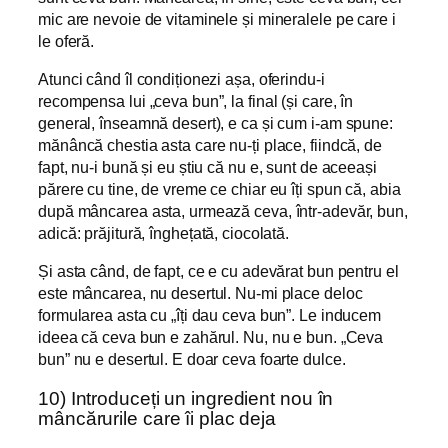
mic are nevoie de vitaminele și mineralele pe care i
le oferă.
Atunci când îl condiționezi așa, oferindu-i
recompensa lui „ceva bun”, la final (și care, în
general, înseamnă desert), e ca și cum i-am spune:
mănâncă chestia asta care nu-ți place, fiindcă, de
fapt, nu-i bună și eu știu că nu e, sunt de aceeași
părere cu tine, de vreme ce chiar eu îți spun că, abia
după mâncarea asta, urmează ceva, într-adevăr, bun,
adică: prăjitură, înghețată, ciocolată.
Și asta când, de fapt, ce e cu adevărat bun pentru el
este mâncarea, nu desertul. Nu-mi place deloc
formularea asta cu „îți dau ceva bun”. Le inducem
ideea că ceva bun e zahărul. Nu, nu e bun. „Ceva
bun” nu e desertul. E doar ceva foarte dulce.
10) Introduceți un ingredient nou în
mâncărurile care îi plac deja