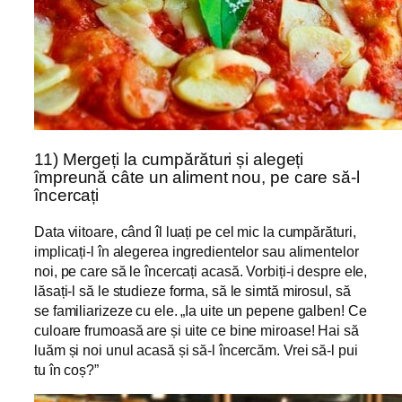
11) Mergeți la cumpărături și alegeți
împreună câte un aliment nou, pe care să-l
încercați
Data viitoare, când îl luați pe cel mic la cumpărături,
implicați-l în alegerea ingredientelor sau alimentelor
noi, pe care să le încercați acasă. Vorbiți-i despre ele,
lăsați-l să le studieze forma, să le simtă mirosul, să
se familiarizeze cu ele. „Ia uite un pepene galben! Ce
culoare frumoasă are și uite ce bine miroase! Hai să
luăm și noi unul acasă și să-l încercăm. Vrei să-l pui
tu în coș?”