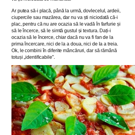
Ar putea să-i placă, până la urmă, dovlecelul, ardeii,
ciupercile sau mazărea, dar nu va ști niciodată că-i
plac, pentru că nu are ocazia să le vadă în farfurie și
să le încerce, să le simtă gustul și textura. Dați-i
ocazia să le încerce, chiar dacă nu va fi fan de la
prima încercare, nici de la a doua, nici de la a treia.
Ok, le combini în diferite mâncăruri, dar să rămână
totuși „identificabile”.