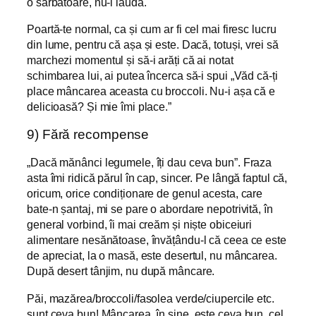
o sărbătoare, nu-l lăuda.
Poartă-te normal, ca și cum ar fi cel mai firesc lucru
din lume, pentru că așa și este. Dacă, totuși, vrei să
marchezi momentul și să-i arăți că ai notat
schimbarea lui, ai putea încerca să-i spui „Văd că-ți
place mâncarea aceasta cu broccoli. Nu-i așa că e
delicioasă? Și mie îmi place.”
9) Fără recompense
„Dacă mănânci legumele, îți dau ceva bun”. Fraza
asta îmi ridică părul în cap, sincer. Pe lângă faptul că,
oricum, orice condiționare de genul acesta, care
bate-n șantaj, mi se pare o abordare nepotrivită, în
general vorbind, îi mai creăm și niște obiceiuri
alimentare nesănătoase, învățându-l că ceea ce este
de apreciat, la o masă, este desertul, nu mâncarea.
După desert tânjim, nu după mâncare.
Păi, mazărea/broccoli/fasolea verde/ciupercile etc.
sunt ceva bun! Mâncarea, în sine, este ceva bun, cel