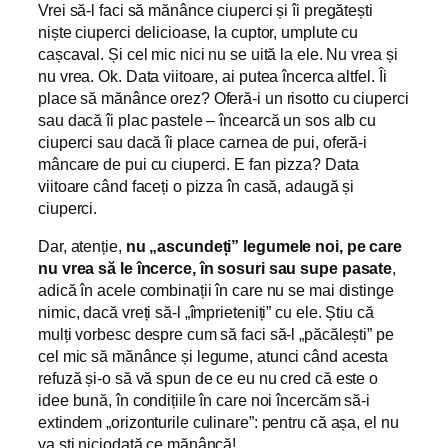
Vrei să-l faci să mănânce ciuperci și îi pregătești
niște ciuperci delicioase, la cuptor, umplute cu
cașcaval. Și cel mic nici nu se uită la ele. Nu vrea și
nu vrea. Ok. Data viitoare, ai putea încerca altfel. Îi
place să mănânce orez? Oferă-i un risotto cu ciuperci
sau dacă îi plac pastele – încearcă un sos alb cu
ciuperci sau dacă îi place carnea de pui, oferă-i
mâncare de pui cu ciuperci. E fan pizza? Data
viitoare când faceți o pizza în casă, adaugă și
ciuperci.
Dar, atenție,
nu „ascundeți” legumele noi, pe care
nu vrea să le încerce, în sosuri sau supe pasate
,
adică în acele combinații în care nu se mai distinge
nimic, dacă vreți să-l „împrieteniți” cu ele. Știu că
mulți vorbesc despre cum să faci să-l „păcălești” pe
cel mic să mănânce și legume, atunci când acesta
refuză și-o să vă spun de ce eu nu cred că este o
idee bună, în condițiile în care noi încercăm să-i
extindem „orizonturile culinare”: pentru că așa, el nu
va ști niciodată ce mănâncă!