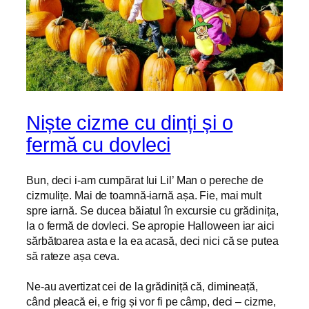
Niște cizme cu dinți și o
fermă cu dovleci
Bun, deci i-am cumpărat lui Lil’ Man o pereche de
cizmulițe. Mai de toamnă-iarnă așa. Fie, mai mult
spre iarnă. Se ducea băiatul în excursie cu grădinița,
la o fermă de dovleci. Se apropie Halloween iar aici
sărbătoarea asta e la ea acasă, deci nici că se putea
să rateze așa ceva.
Ne-au avertizat cei de la grădiniță că, dimineață,
când pleacă ei, e frig și vor fi pe câmp, deci – cizme,