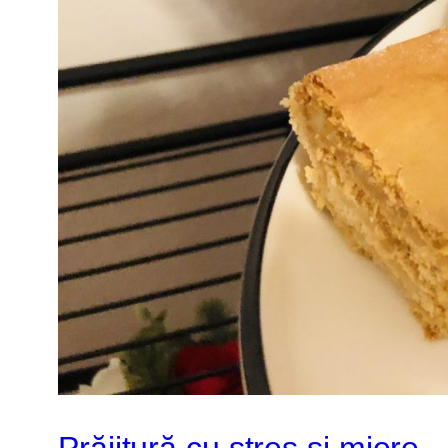
Prăjitură cu stres și miere