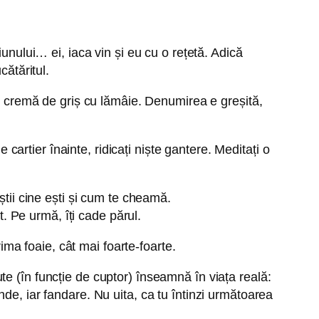
unului… ei, iaca vin și eu cu o rețetă. Adică
cătăritul.
și cremă de griș cu lămâie. Denumirea e greșită,
 cartier înainte, ridicați niște gantere. Meditați o
știi cine ești și cum te cheamă.
t. Pe urmă, îți cade părul.
rima foaie, cât mai foarte-foarte.
e (în funcție de cuptor) înseamnă în viața reală:
de, iar fandare. Nu uita, ca tu întinzi următoarea