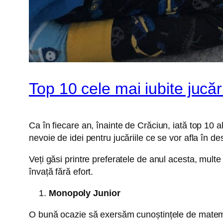
Top 10 cele mai iubite jucări
Ca în fiecare an, înainte de Crăciun, iată top 10 al 
nevoie de idei pentru jucăriile ce se vor afla în d
Veți găsi printre preferatele de anul acesta, multe
învață fără efort.
Monopoly Junior
O bună ocazie să exersăm cunoștințele de matemati