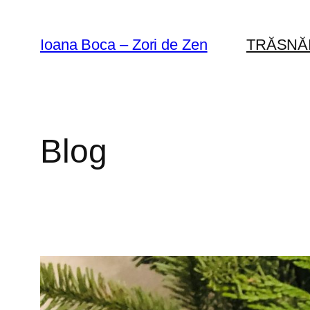
Sari
la
Ioana Boca – Zori de Zen
TRĂSNĂ
conținut
Blog