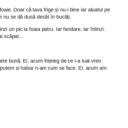
oaie. Doar că tava frige și nu-i bine iar aluatul pe
care nu se dă dusă decât în bucăți.
zi un pic la foaia patru. Iar fandare, iar întinzi.
 ai scăpat…
rte bună. Ei, acum înțeleg de ce i-a luat vreo
ai putem și habar n-am cum se face. Ei, acum am