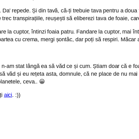
 Da’ repede. Și din tavă, că-ți trebuie tava pentru a doua f
Te trec transpirațiile, reușești să eliberezi tava de foaie, 
e la cuptor, întinzi foaia patru. Fandare la cuptor, mai întin
 partea cu crema, mergi șontâc, dar poți să respiri. Măcar
 n-am stat lângă ea să văd ce și cum. Știam doar că e foa
și să văd și eu rețeta asta, domnule, că ne place de nu m
lanetele, ceva.. 😀
ți
aici
. :))