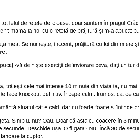
tot felul de rețete delicioase, doar suntem în pragul Crăci
venit mama la noi cu o rețetă de prăjitură și m-a apucat bu
iața mea. Se numește, inocent, prăjitură cu foi din miere 
re.
ucați-vă de niște exerciții de înviorare ceva, dați un tur de
 trăiești cele mai intense 10 minute din viața ta, nu mai 
i te face knockout definitiv. Începe calm, frumos, cât de câ
ământă aluatul cât e cald, dar nu foarte-foarte și întinde p
ețeta. Simplu, nu? Oau. Doar că asta cu coacere în 3 minut
 de secunde. Deschide ușa. O fi gata? Nu. Încă 30 de secun
r fandare la cuptor.