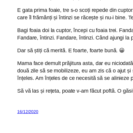
E gata prima foaie, tre s-o scoți repede din cuptor.
care îl frămânți și întinzi se răcește și nu-i bine. 
Bagi foaia doi la cuptor, începi cu foaia trei. Fandar
Fandare, întinzi. Fandare, întinzi. Când ajungi la
Dar să știți că merită. E foarte, foarte bună. 😀
Mama face demult prăjitura asta, dar eu niciodată
două zile să se mobilizeze, eu am zis că o ajut 
înțeles. Am înțeles de ce necesită să se alinieze p
Să vă las și rețeta, poate v-am făcut poftă. O găsi
16/12/2020