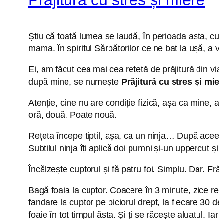
Știu că toată lumea se laudă, în perioada asta, cu 
mama. În spiritul Sărbătorilor ce ne bat la ușă, a 
Ei, am făcut cea mai cea rețetă de prăjitură din v
după mine, se numește
Prăjitură cu stres și mie
Atenție, cine nu are condiție fizică, așa ca mine, ap
oră, două. Poate nouă.
Rețeta începe tiptil, așa, ca un ninja… După aceea,
Subtilul ninja îți aplică doi pumni și-un uppercut ș
Încălzește cuptorul și fă patru foi. Simplu. Dar. Fr
Bagă foaia la cuptor. Coacere în 3 minute, zice r
fandare la cuptor pe piciorul drept, la fiecare 30
foaie în tot timpul ăsta. Și ți se răcește aluatul. Ia